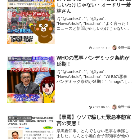
ですね。コロナが怖いと騙...
しいわけじゃない・オードリー若
林さん
?{ "@context": "", "@type":
"NewsArticle", "headline": "よく言った！
ニュースと新聞が正しいわけじゃない・
オードリー若林さん", "image": [ "" ],
"datePublis...
桑野一哉
2022.11.10
WHOの悪事 パンデミック条約が
桑野一哉の陰謀論
延期！
?{ "@context": "", "@type":
"NewsArticle", "headline": "WHOの悪事
パンデミック条約が延期！", "image": [ ""
], "datePublished": "2022-06...
桑野一哉
2022.06.05
【暴露】ウソで騙した緊急事態宣
桑野一哉の陰謀論
言の実態！
県黒岩知事、とんでもない悪事を暴露し
ました。なんと小池百合子都知事が他の