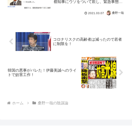
都知事にウソをついて欺し、緊急事態宣
言を勝手に延長したというとんでもない
暴露話です！もっとも、フェイクである
桑野一哉
2021.03.07
コロナ騒動を真に受けて騙されてる人が
多いのは問題です。病床数...
コロナリスクの高齢者は減ったので若者
に制限を！
韓国の悪事がバレた！伊藤美誠へのライ
トで妨害工作！
ホーム
桑野一哉の陰謀論