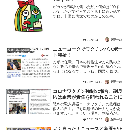
ピカソが30秒で書いた絵の価値は100ド
ル？【ただでやってよ問題】に近い話で
すね。非常に簡潔でなのがこの記事。
「この紙に絵を描いてくれませんか？」
熱望するファンに対するピカソの行動30
秒で書いた絵を渡し、「この絵の価格
は、100万ドルです」...
桑野一哉
2020.03.19
ニューヨークでワクチンパスポー
桑野一哉の陰謀論
ト開始！
まずは任意。日本の特措法やまん防のよ
うに政治の都合で管理を自由に決められ
るようになるでしょうね。国民が気づい
たときには、すでにワクチンで人生終わ
ってた、みたいな。管理社会だけならま
桑野一哉
2021.04.02
だしも、口減らしの人口削減も兼ねてる
というのがね。ワンチャン...
コロナワクチン強制の場合、副反
桑野一哉の陰謀論
応は企業が責任を問われることに
恐怖の殺人兵器コロナワクチンの接種は
個人の自由。でも職場での圧力なんかあ
りますよね。そういう場合、副反応がで
たら雇用主に責任が発生することになる
桑野一哉
2021.05.22
かも。だとすると、無知な人間がワクチ
ンの接種を勧めることの抑止になりそう
よく言った！ニュースと新聞が正
桑野一哉の陰謀論