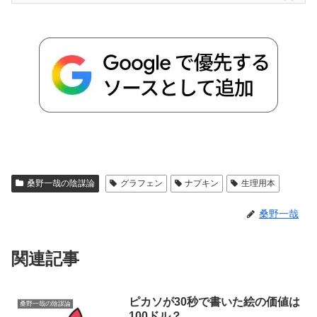
桑野一哉の陰謀論
グラフェン
ナプキン
生理用本
桑野一哉
関連記事
ピカソが30秒で書いた絵の価値は
桑野一哉の陰謀論
100ドル？