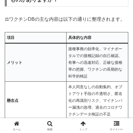
⚖️ワクチンDBの主な内容は以下の通りに整理されます。
項目
具体的な内容
接種事務の効率化、マイナポー
タルでの接種記録の自己確認、
メリット
有事への迅速対応、正確な接種
率の把握、ワクチンの長期的な
科学的検証
本人同意なしの自動集約、オプ
トアウト手段の不透明さ、匿名
懸念点
化の再識別リスク、マイナンバ
ー漏洩の急増、過去のコロナワ
クチンデータ検証の不足
ホーム
検索
トップ
サイドバー
個人情報がどのように扱われるか不安な場合は、居住して