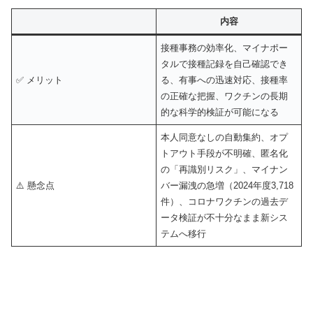
内容
接種事務の効率化、マイナポー
タルで接種記録を自己確認でき
✅ メリット
る、有事への迅速対応、接種率
の正確な把握、ワクチンの長期
的な科学的検証が可能になる
本人同意なしの自動集約、オプ
トアウト手段が不明確、匿名化
の「再識別リスク」、マイナン
⚠️ 懸念点
バー漏洩の急増（2024年度3,718
件）、コロナワクチンの過去デ
ータ検証が不十分なまま新シス
テムへ移行