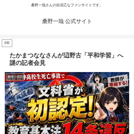
桑野一哉さんの自演乙なファンサイトです。
桑野一哉 公式サイト
PR
たかまつななさんが辺野古「平和学習」へ
謎の記者会見
事件・犯罪