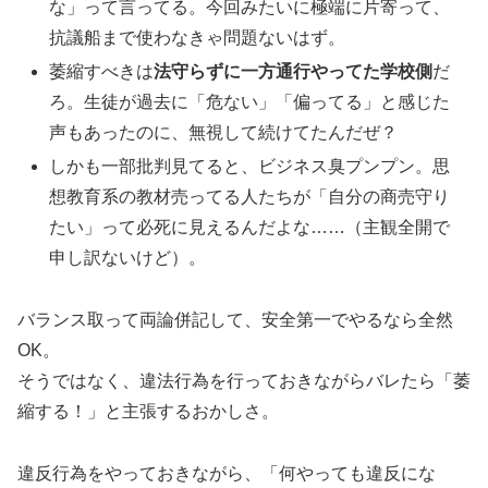
な」って言ってる。今回みたいに極端に片寄って、
抗議船まで使わなきゃ問題ないはず。
萎縮すべきは
法守らずに一方通行やってた学校側
だ
ろ。生徒が過去に「危ない」「偏ってる」と感じた
声もあったのに、無視して続けてたんだぜ？
しかも一部批判見てると、ビジネス臭プンプン。思
想教育系の教材売ってる人たちが「自分の商売守り
たい」って必死に見えるんだよな……（主観全開で
申し訳ないけど）。
バランス取って両論併記して、安全第一でやるなら全然
OK。
そうではなく、違法行為を行っておきながらバレたら「萎
縮する！」と主張するおかしさ。
違反行為をやっておきながら、「何やっても違反にな