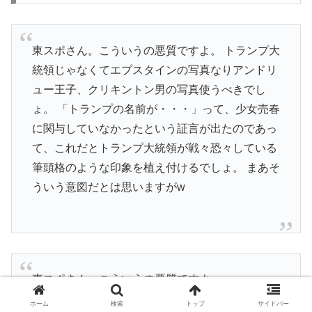
東スポさん。こういうの悪質ですよ。 トランプ大
統領じゃなくてエプスタインの写真なりアンドリ
ュー王子、クリキントン男の写真使うべきでし
ょ。 「トランプの名前が・・・」って、少女売春
に関与していなかったという証言が出たのであっ
て、これだとトランプ大統領が戦々恐々している
筆頭格のような印象を植え付けるでしょ。 まあそ
ういう意図だとは思いますがw
東スポさん。こういうの悪質ですよ。
トランプ大統領じゃなくてエプスタインの写真な
ホーム
検索
トップ
サイドバー