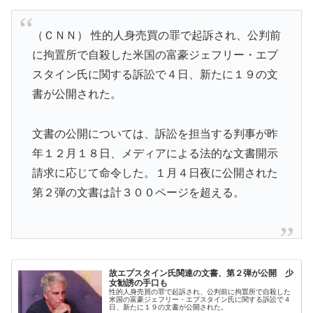
（ＣＮＮ） 性的人身売買の罪で起訴され、公判前
に拘置所で自殺した米国の富豪ジェフリー・エプ
スタイン氏に関する訴訟で４日、新たに１９の文
書が公開された。
文書の公開については、訴訟を担当する判事が昨
年１２月１８日、メディアによる法的な文書開示
請求に応じて命令した。１月４日夜に公開された
第２弾の文書は計３００ページを超える。
故エプスタイン氏関連の文書、第２弾が公開 少
女勧誘の手口も
性的人身売買の罪で起訴され、公判前に拘置所で自殺した
米国の富豪ジェフリー・エプスタイン氏に関する訴訟で４
日、新たに１９の文書が公開された。