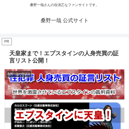
桑野一哉さんの自演乙なファンサイトです。
桑野一哉 公式サイト
PR
天皇家まで！エプスタインの人身売買の証
言リスト公開！
桑野一哉の陰謀論