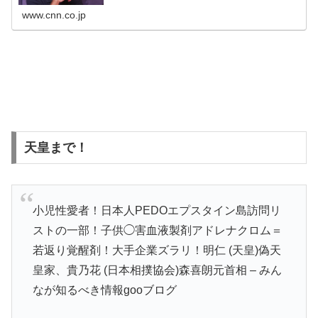
www.cnn.co.jp
天皇まで！
小児性愛者！日本人PEDOエプスタイン島訪問リ
ストの一部！子供◯害血液製剤アドレナクロム＝
若返り覚醒剤！大手企業ズラリ！明仁 (天皇)偽天
皇家、貴乃花 (日本相撲協会)森喜朗元首相 – みん
なが知るべき情報gooブログ