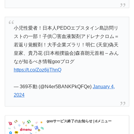
小児性愛者！日本人PEDOエプスタイン島訪問リ
ストの一部！子供◯害血液製剤アドレナクロム＝
若返り覚醒剤！大手企業ズラリ！明仁 (天皇)偽天
皇家、貴乃花 (日本相撲協会)森喜朗元首相 – みん
なが知るべき情報gooブログ
https://t.co/Zoz6jjThnQ
— 369不動 (@N4er5BANKPkQFQe)
January 4,
2024
gooサービス終了のお知らせ | dメニュー