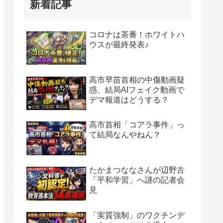
新着記事
コロナは茶番！ホワイトハ
ウスが最終発表♪
高市早苗首相の中傷動画疑
惑、結局AIフェイク動画で
デマ報道はどうする？
高市首相「コアラ事件」っ
て結局なんやねん？
たかまつななさんが辺野古
「平和学習」へ謎の記者会
見
「実質強制」のワクチンデ