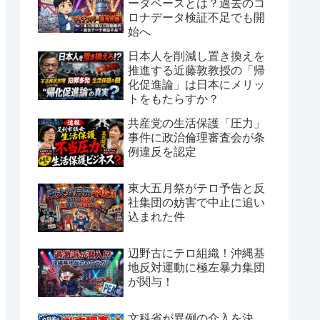
ータベースとは？過去のコ
ロナデータ検証不足でも開
始へ
日本人を削減し置き換えを
推進する近藤敦教授の「帰
化促進論」は日本にメリッ
トをもたらすか？
共産党の生活保護「圧力」
事件に政治倫理審査会が条
例違反を認定
東大五月祭がテロ予告と反
社集団の妨害で中止に追い
込まれた件
辺野古にテロ組織！沖縄基
地反対運動に極左暴力集団
が関与！
文科省が異例の介入を決