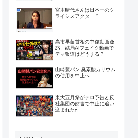
宮本晴代さんは日本一のク
ライシスアクター？
高市早苗首相の中傷動画疑
惑、結局AIフェイク動画で
デマ報道はどうする？
山崎製パン 臭素酸カリウム
の使用を中止へ
東大五月祭がテロ予告と反
社集団の妨害で中止に追い
込まれた件