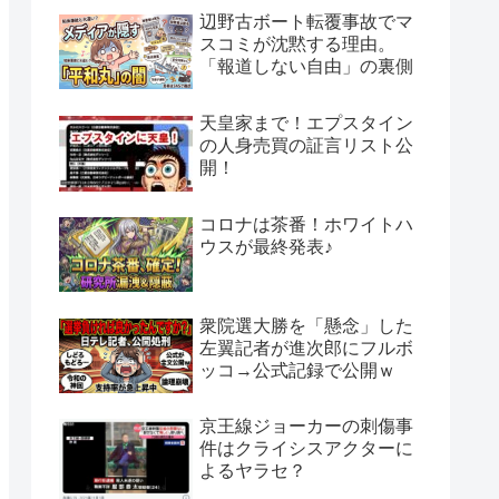
辺野古ボート転覆事故でマ
スコミが沈黙する理由。
「報道しない自由」の裏側
天皇家まで！エプスタイン
の人身売買の証言リスト公
開！
コロナは茶番！ホワイトハ
ウスが最終発表♪
衆院選大勝を「懸念」した
左翼記者が進次郎にフルボ
ッコ→公式記録で公開ｗ
京王線ジョーカーの刺傷事
件はクライシスアクターに
よるヤラセ？