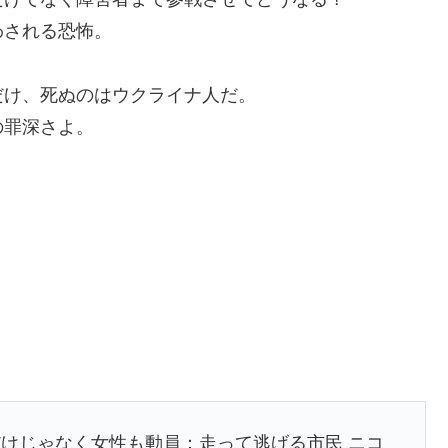
わされる恐怖。
だけ、死ぬのはウクライナ人だ。
の罪深さよ。
けじゃなく女性も動員：走って逃げる市民 ニコ