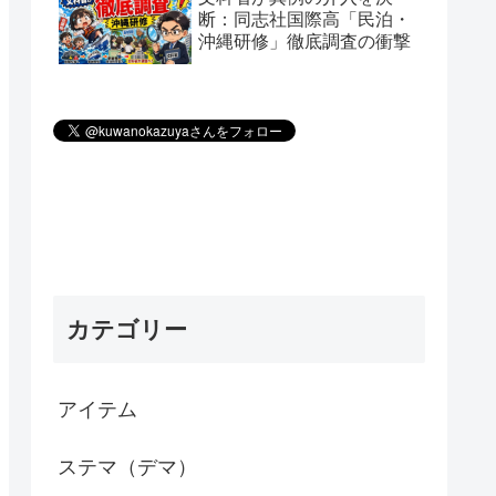
断：同志社国際高「民泊・
沖縄研修」徹底調査の衝撃
カテゴリー
アイテム
ステマ（デマ）