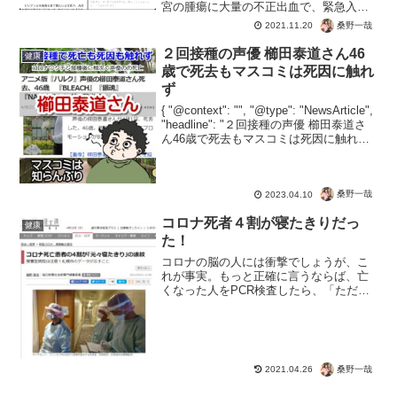
宮の腫瘍に大量の不正出血で、緊急入院
＆手術。とりあえず無事で何よりです
桑野一哉
2021.11.20
が。何があっても因果関係不明と事務処
理されるコロナワクチン。接種すればす
２回接種の声優 櫛田泰道さん46
健康
るほど不幸を引き寄せるだけ...
歳で死去もマスコミは死因に触れ
ず
{ "@context": "", "@type": "NewsArticle",
"headline": "２回接種の声優 櫛田泰道さ
ん46歳で死去もマスコミは死因に触れ
ず", "image": [ "" ], "datePublishe...
桑野一哉
2023.04.10
コロナ死者４割が寝たきりだっ
健康
た！
コロナの脳の人には衝撃でしょうが、こ
れが事実。もっと正確に言うならば、亡
くなった人をPCR検査したら、「ただの
陽性」だった。でしょう。コロナ死水増
しカウント、ナゾの指定感染症、コロナ
死による助成金など、あたかも恐怖のウ
イルスが存在するかのよ...
桑野一哉
2021.04.26