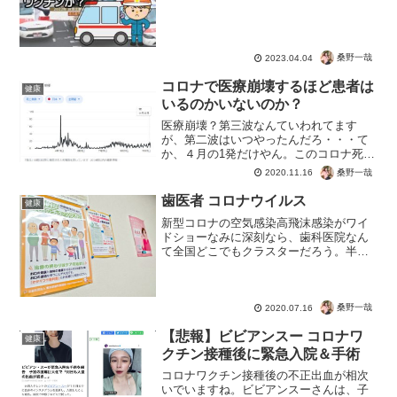
桑野一哉
2023.04.04
コロナで医療崩壊するほど患者は
健康
いるのかいないのか？
医療崩壊？第三波なんていわれてます
が、第二波はいつやったんだろ・・・て
か、４月の1発だけやん。このコロナ死不
正カウントでもただの風邪。患者不足病
桑野一哉
2020.11.16
床使用率の悪化。医療崩壊の恐れって、
耳にする。春に日本で封鎖された病院も
歯医者 コロナウイルス
健康
あった。海外では一方でこ...
新型コロナの空気感染高飛沫感染がワイ
ドショーなみに深刻なら、歯科医院なん
て全国どこでもクラスターだろう。半年
ぶりに歯医者。これまた20数年前の詰め
物の虫歯。とほほ。 でも治療されなが
ら思ったね。コロナは飛沫感染だ濃厚接
触だとか。くちを十分以...
桑野一哉
2020.07.16
【悲報】ビビアンスー コロナワ
健康
クチン接種後に緊急入院＆手術
コロナワクチン接種後の不正出血が相次
いでいますね。ビビアンスーさんは、子