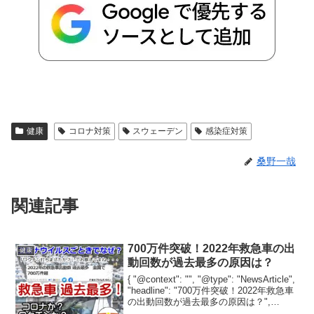
健康
コロナ対策
スウェーデン
感染症対策
桑野一哉
関連記事
700万件突破！2022年救急車の出
健康
動回数が過去最多の原因は？
{ "@context": "", "@type": "NewsArticle",
"headline": "700万件突破！2022年救急車
の出動回数が過去最多の原因は？",
"image": [ "" ], "datePublished...