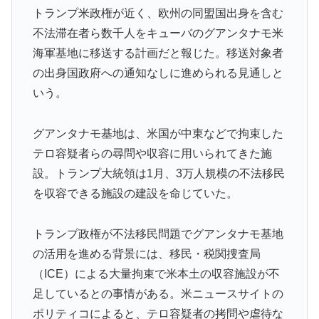
トランプ米政権が近く、欧州の同盟国出身を含む
不法滞在者ら数千人をキューバのグアンタナモ米
海軍基地に移送する計画だと報じた。移送対象者
の出身国政府への通知なしに進められる見通しと
いう。
グアンタナモ基地は、米国が中東などで拘束した
テロ容疑者らの尋問や収容に用いられてきた施
設。トランプ大統領は1月、3万人規模の不法移民
を収容できる施設の建設を命じていた。
トランプ政権が不法移民問題でグアンタナモ基地
の活用を進める背景には、移民・税関捜査局
（ICE）による大量拘束で米本土の収容施設が不
足しているとの事情がある。米ニュースサイトの
ポリティコによると、テロ容疑者の拷問や虐待な