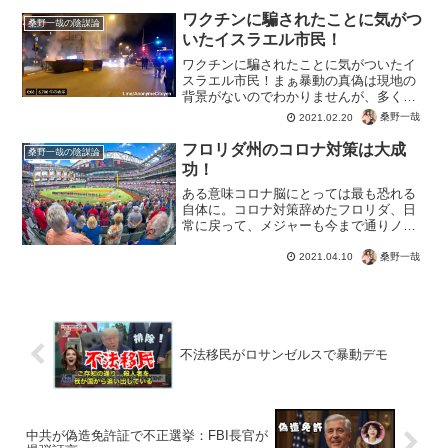
民が来るわけですから、最低限の対応が
ワクチンに騙されたことに気がつ
できないのは問題でしょう...
桑野一哉の陰謀論
いたイスラエル市民！
ワクチンに騙されたことに気がついたイ
スラエル市民！まぁ暴動の真偽は現地の
背景がないのでわかりませんが、多くの
国民がワクチンを接種しても開放される
桑野一哉
2021.02.20
わけではない、ということですね。ワク
チンを接種してもマスク着用の指導は続
フロリダ州のコロナ対策は大成
桑野一哉の陰謀論
けるし、特措法によってよ...
功！
ある意味コロナ脳にとっては最も恐れる
自体に。コロナ対策辞めたフロリダ、日
常に戻って、メジャーも今まで通りノー
マスクで満席！コロナは茶番、ただの風
邪といっても、テレビに騙されてる人は
桑野一哉
2021.04.10
誌信じられないかもしれません。でも知
事が賢明だとウソを見破り...
不法移民がロサンゼルスで暴動デモ
中共が偽造免許証で不正選挙：FBI長官が