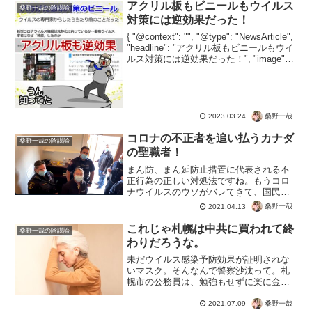
アクリル板もビニールもウイルス
桑野一哉の陰謀論
対策には逆効果だった！
{ "@context": "", "@type": "NewsArticle",
"headline": "アクリル板もビニールもウイ
ルス対策には逆効果だった！", "image": [
"" ], "datePublished": "2...
桑野一哉
2023.03.24
コロナの不正者を追い払うカナダ
桑野一哉の陰謀論
の聖職者！
まん防、まん延防止措置に代表される不
正行為の正しい対処法ですね。もうコロ
ナウイルスのウソがバレてきて、国民が
目覚めてきた証拠かもしれません。大阪
桑野一哉
2021.04.13
などでは見回り隊などが税金によって、
市民を取り締まるそうですが、黙ってい
これじゃ札幌は中共に買われて終
桑野一哉の陰謀論
たら奴らの思わく通り。ど...
わりだろうな。
未だウイルス感染予防効果が証明されな
いマスク。そんなんで警察沙汰って。札
幌市の公務員は、勉強もせずに楽に金が
稼げる仕事と思っているんでしょうか？
去年の当初ならまだしも、いろいろな市
桑野一哉
2021.07.09