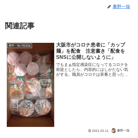
桑野一哉
関連記事
大阪市がコロナ患者に「カップ
桑野一哉の陰謀論
麺」を配食 注意書き「配食を
SNSに公開しないように」
でもまぁ指定感染症になってるコロナを
前提としたら、内容的にはしかたない気
がする。職員がコロナは茶番と思ったと
しても、職務としては生鮮食品とかは無
理だろうし。もっとも、とても健康にな
りそうもないメニューだけど選択肢もな
い。※立場の人ができるこ...
桑野一哉
2021.02.11