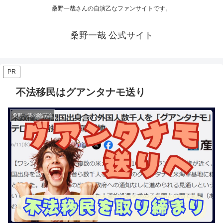
桑野一哉さんの自演乙なファンサイトです。
桑野一哉 公式サイト
PR
不法移民はグアンタナモ送り
桑野一哉の陰謀論