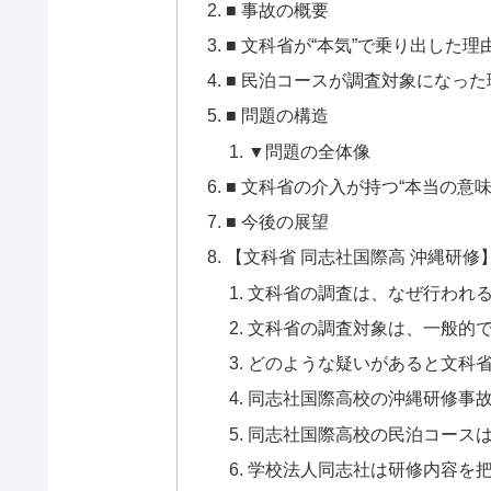
■ 事故の概要
■ 文科省が“本気”で乗り出した理
■ 民泊コースが調査対象になった
■ 問題の構造
▼問題の全体像
■ 文科省の介入が持つ“本当の意味
■ 今後の展望
【文科省 同志社国際高 沖縄研修
文科省の調査は、なぜ行われ
文科省の調査対象は、一般的
どのような疑いがあると文科
同志社国際高校の沖縄研修事
同志社国際高校の民泊コース
学校法人同志社は研修内容を