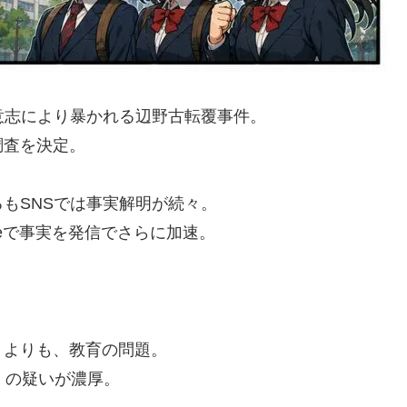
意志により暴かれる辺野古転覆事件。
調査を決定。
もSNSでは事実解明が続々。
eで事実を発信でさらに加速。
うよりも、教育の問題。
）の疑いが濃厚。