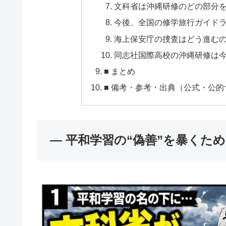
文科省は沖縄研修のどの部分
今後、全国の修学旅行ガイド
海上保安庁の捜査はどう進む
同志社国際高校の沖縄研修は
■ まとめ
■ 備考・参考・出典（公式・公
― 平和学習の“偽善”を暴くた