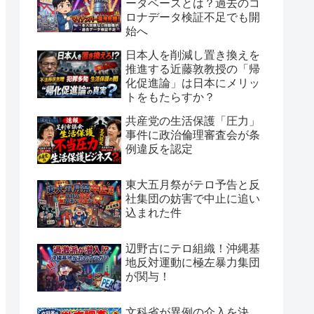
ータベースとは？過去のコ
ロナデータ検証不足でも開
始へ
日本人を削減し置き換えを
推進する近藤敦教授の「帰
化促進論」は日本にメリッ
トをもたらすか？
共産党の生活保護「圧力」
事件に政治倫理審査会が条
例違反を認定
東大五月祭がテロ予告と反
社集団の妨害で中止に追い
込まれた件
辺野古にテロ組織！沖縄基
地反対運動に極左暴力集団
が関与！
文科省が異例の介入を決