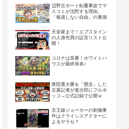
辺野古ボート転覆事故でマ
スコミが沈黙する理由。
「報道しない自由」の裏側
天皇家まで！エプスタイン
の人身売買の証言リスト公
開！
コロナは茶番！ホワイトハ
ウスが最終発表♪
衆院選大勝を「懸念」した
左翼記者が進次郎にフルボ
ッコ→公式記録で公開ｗ
京王線ジョーカーの刺傷事
件はクライシスアクターに
よるヤラセ？