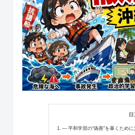
目
― 平和学習の“偽善”を暴くため