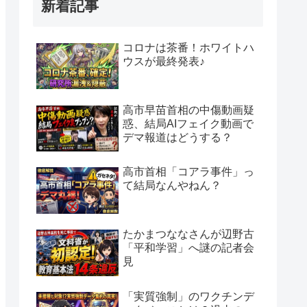
新着記事
コロナは茶番！ホワイトハ
ウスが最終発表♪
高市早苗首相の中傷動画疑
惑、結局AIフェイク動画で
デマ報道はどうする？
高市首相「コアラ事件」っ
て結局なんやねん？
たかまつななさんが辺野古
「平和学習」へ謎の記者会
見
「実質強制」のワクチンデ