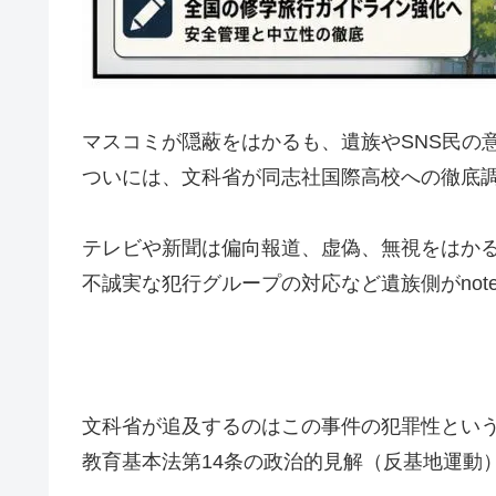
マスコミが隠蔽をはかるも、遺族やSNS民の
ついには、文科省が同志社国際高校への徹底
テレビや新聞は偏向報道、虚偽、無視をはかる
不誠実な犯行グループの対応など遺族側がnot
文科省が追及するのはこの事件の犯罪性とい
教育基本法第14条の政治的見解（反基地運動