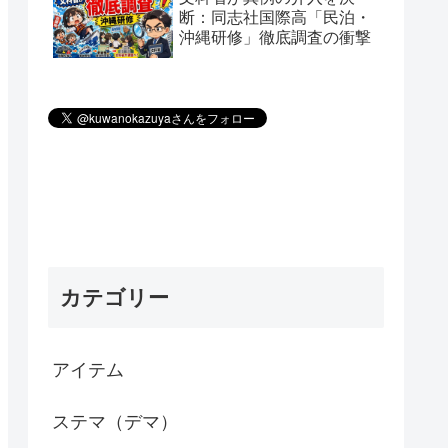
断：同志社国際高「民泊・
沖縄研修」徹底調査の衝撃
カテゴリー
アイテム
ステマ（デマ）