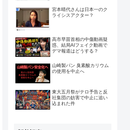
宮本晴代さんは日本一のク
ライシスアクター？
高市早苗首相の中傷動画疑
惑、結局AIフェイク動画で
デマ報道はどうする？
山崎製パン 臭素酸カリウム
の使用を中止へ
東大五月祭がテロ予告と反
社集団の妨害で中止に追い
込まれた件