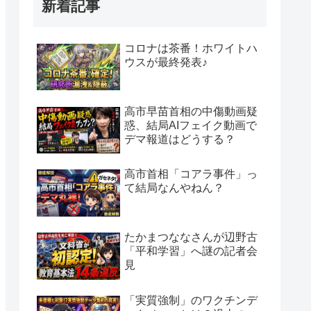
新着記事
コロナは茶番！ホワイトハ
ウスが最終発表♪
高市早苗首相の中傷動画疑
惑、結局AIフェイク動画で
デマ報道はどうする？
高市首相「コアラ事件」っ
て結局なんやねん？
たかまつななさんが辺野古
「平和学習」へ謎の記者会
見
「実質強制」のワクチンデ