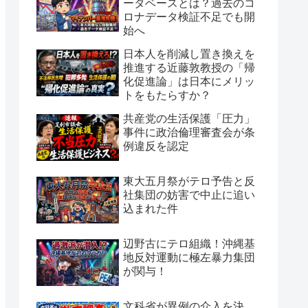
ータベースとは？過去のコ
ロナデータ検証不足でも開
始へ
日本人を削減し置き換えを
推進する近藤敦教授の「帰
化促進論」は日本にメリッ
トをもたらすか？
共産党の生活保護「圧力」
事件に政治倫理審査会が条
例違反を認定
東大五月祭がテロ予告と反
社集団の妨害で中止に追い
込まれた件
辺野古にテロ組織！沖縄基
地反対運動に極左暴力集団
が関与！
文科省が異例の介入を決