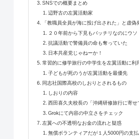
SNSでの概要まとめ
辺野古の左翼活動家
「教職員全員が海に投げ出された」と虚偽
２０年前から下見もバッチリなのにウソ
抗議活動で警備員の命も奪っていた
日本共産党じゃねーか！
常習的に修学旅行の中学生を左翼活動に利
子どもが死のうが左翼活動を最優先
同志社国際高校のしおりとされるもの
しおりの内容
西田喜久夫校長の「沖縄研修旅行に寄せ
Grokにて内容の中立さをチェック
左翼への不透明なお金の流れと疑惑
無償ボランティアだが１人5000円の支