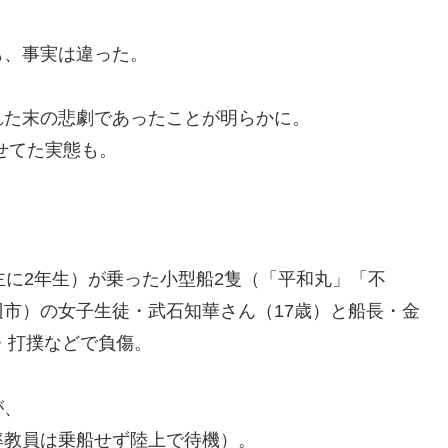
も、事実は違った。
れた末の悲劇であったことが明らかに。
せてた実態も。
主に2年生）が乗った小型船2隻（「平和丸」「不
市）の女子生徒・武石知華さん（17歳）と船長・金
・打撲などで負傷。
が、
率教員は乗船せず陸上で待機）。