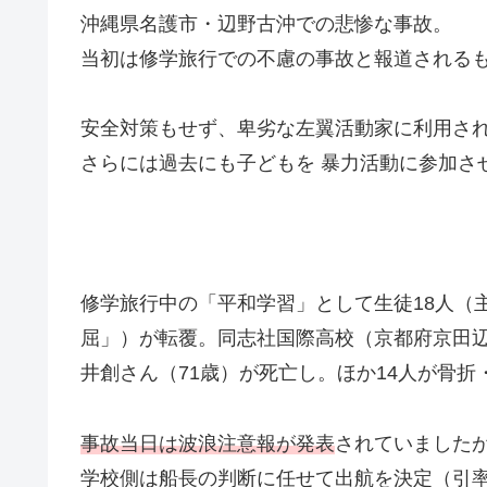
沖縄県名護市・辺野古沖での悲惨な事故。
当初は修学旅行での不慮の事故と報道される
安全対策もせず、卑劣な左翼活動家に利用さ
さらには過去にも子どもを 暴力活動に参加さ
修学旅行中の「平和学習」として生徒18人（
屈」）が転覆。同志社国際高校（京都府京田辺
井創さん（71歳）が死亡し。ほか14人が骨折
事故当日は波浪注意報が発表
されていました
学校側は船長の判断に任せて出航を決定（引