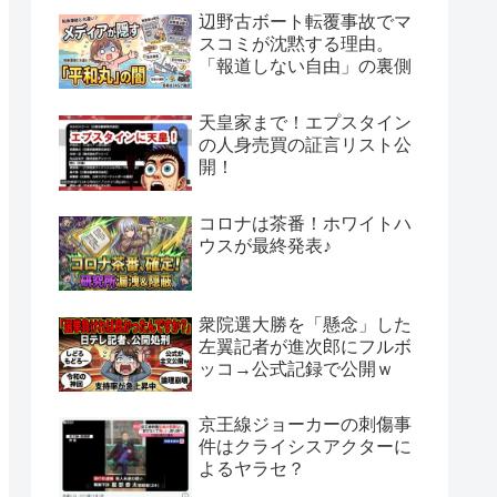
辺野古ボート転覆事故でマ
スコミが沈黙する理由。
「報道しない自由」の裏側
天皇家まで！エプスタイン
の人身売買の証言リスト公
開！
コロナは茶番！ホワイトハ
ウスが最終発表♪
衆院選大勝を「懸念」した
左翼記者が進次郎にフルボ
ッコ→公式記録で公開ｗ
京王線ジョーカーの刺傷事
件はクライシスアクターに
よるヤラセ？