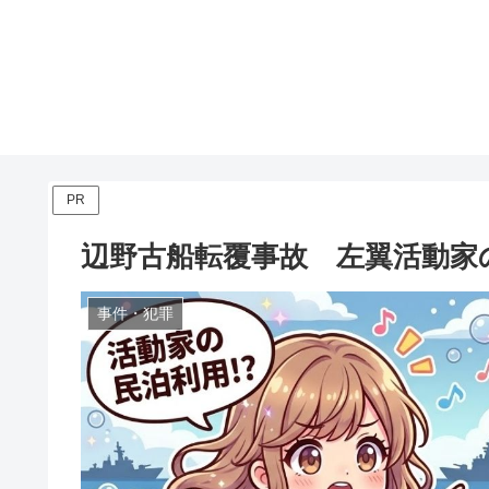
PR
辺野古船転覆事故 左翼活動家
事件・犯罪