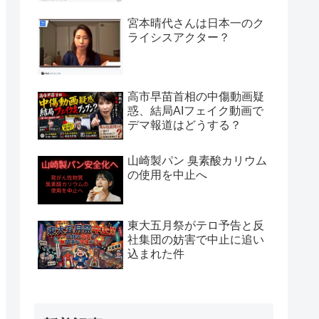
宮本晴代さんは日本一のク
ライシスアクター？
高市早苗首相の中傷動画疑
惑、結局AIフェイク動画で
デマ報道はどうする？
山崎製パン 臭素酸カリウム
の使用を中止へ
東大五月祭がテロ予告と反
社集団の妨害で中止に追い
込まれた件