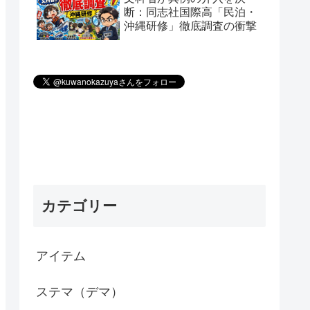
断：同志社国際高「民泊・
沖縄研修」徹底調査の衝撃
カテゴリー
アイテム
ステマ（デマ）