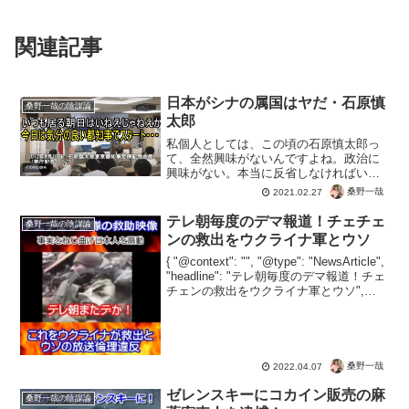
関連記事
日本がシナの属国はヤだ・石原慎
桑野一哉の陰謀論
太郎
私個人としては、この頃の石原慎太郎っ
て、全然興味がないんですよね。政治に
興味がない。本当に反省しなければいけ
ないと反省しながらみています。朝日で
桑野一哉
2021.02.27
も毎日でも右でも左でも、意見をぶつけ
あうのはいいこと。ただしフェアな条件
テレ朝毎度のデマ報道！チェチェ
桑野一哉の陰謀論
でしっかりと前提を揃える...
ンの救出をウクライナ軍とウソ
{ "@context": "", "@type": "NewsArticle",
"headline": "テレ朝毎度のデマ報道！チェ
チェンの救出をウクライナ軍とウソ",
"image": [ "" ], "datePublished":...
桑野一哉
2022.04.07
ゼレンスキーにコカイン販売の麻
桑野一哉の陰謀論