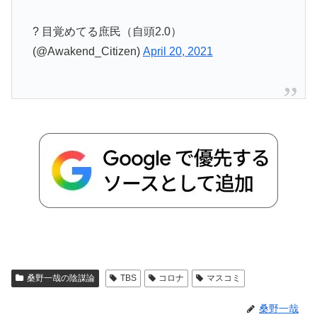
? 目覚めてる庶民（自頭2.0）
(@Awakend_Citizen)
April 20, 2021
桑野一哉の陰謀論
TBS
コロナ
マスコミ
桑野一哉