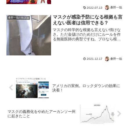
桑野一哉
2022.07.13
マスクが感染予防になる根拠も言
桑野一哉の陰謀論
えない医者は信用できる？
マスクの科学的な根拠も言えない情けな
さ。ただ金儲けのためだけにルールを作
る無能医師の典型ですね。プロなら根拠
を示せというわけだ。素人に論破され
て、医師免許で何ができるんだろ
う？？？まぁほとんどの医者は病気の専
門家であって、医療報酬に従い薬を...
桑野一哉
2021.12.17
アメリカの実例。ロックダウンの効果に
決着！
マスクの義務化をやめたアーカンソー州
に起きたこと