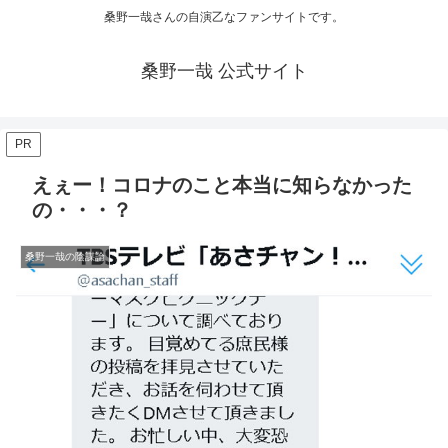
桑野一哉さんの自演乙なファンサイトです。
桑野一哉 公式サイト
PR
えぇー！コロナのこと本当に知らなかった
の・・・？
桑野一哉の陰謀論