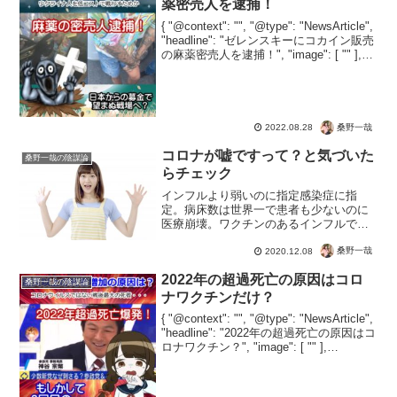
薬密売人を逮捕！
{ "@context": "", "@type": "NewsArticle",
"headline": "ゼレンスキーにコカイン販売
の麻薬密売人を逮捕！", "image": [ "" ],
"datePublished": "2022...
桑野一哉
2022.08.28
コロナが嘘ですって？と気づいた
桑野一哉の陰謀論
らチェック
インフルより弱いのに指定感染症に指
定。病床数は世界一で患者も少ないのに
医療崩壊。ワクチンのあるインフルでも
コロナより死者が多いのに、コロナはワ
クチンで助かる設定。ウイルスの感染に
桑野一哉
2020.12.08
関しては科学的根拠がなく、着用義務化
2022年の超過死亡の原因はコロ
して感染拡大を招いている世...
桑野一哉の陰謀論
ナワクチンだけ？
{ "@context": "", "@type": "NewsArticle",
"headline": "2022年の超過死亡の原因はコ
ロナワクチン？", "image": [ "" ],
"datePublished": "2022-...