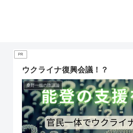
PR
ウクライナ復興会議！？
桑野一哉の陰謀論