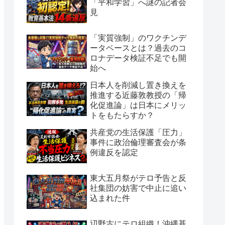
「平和学習」へ謎の記者会
見
「実質強制」のワクチンデ
ータベースとは？過去のコ
ロナデータ検証不足でも開
始へ
日本人を削減し置き換えを
推進する近藤敦教授の「帰
化促進論」は日本にメリッ
トをもたらすか？
共産党の生活保護「圧力」
事件に政治倫理審査会が条
例違反を認定
東大五月祭がテロ予告と反
社集団の妨害で中止に追い
込まれた件
辺野古にテロ組織！沖縄基