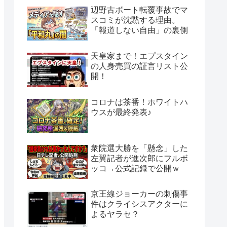
辺野古ボート転覆事故でマ
スコミが沈黙する理由。
「報道しない自由」の裏側
天皇家まで！エプスタイン
の人身売買の証言リスト公
開！
コロナは茶番！ホワイトハ
ウスが最終発表♪
衆院選大勝を「懸念」した
左翼記者が進次郎にフルボ
ッコ→公式記録で公開ｗ
京王線ジョーカーの刺傷事
件はクライシスアクターに
よるヤラセ？