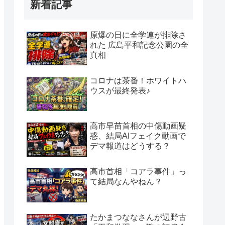
新着記事
原爆の日に全学連が排除さ
れた 広島平和記念公園の全
真相
コロナは茶番！ホワイトハ
ウスが最終発表♪
高市早苗首相の中傷動画疑
惑、結局AIフェイク動画で
デマ報道はどうする？
高市首相「コアラ事件」っ
て結局なんやねん？
たかまつななさんが辺野古