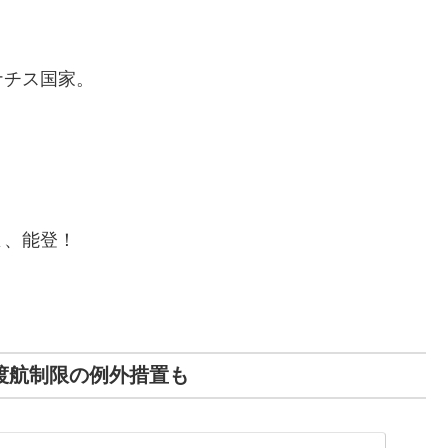
ナチス国家。
よ、能登！
渡航制限の例外措置も