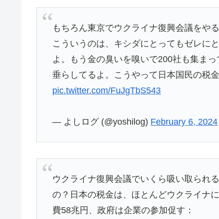
もちろん東京でウクライナ復興会議をや
こういうのは、キシダにとってもゼレに
よ。もう金の臭いを嗅いで200社も集ま
垂らしてるよ。こうやって日本国民の税
pic.twitter.com/FuJgTbS543
— よしログ (@yoshilog)
February 6, 2024
ウクライナ復興会議でいくら吸い取られ
の？日本の税金は、ほとんどウクライナに
費58兆円、政府は企業の参加促す：