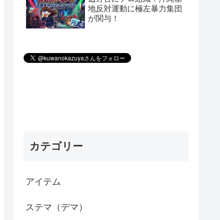
地反対運動に極左暴力集団
が関与！
カテゴリー
アイテム
ステマ（デマ）