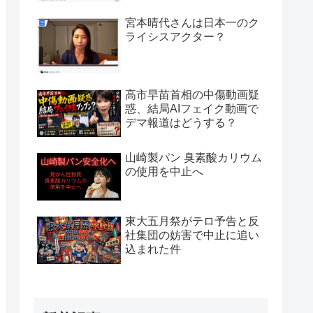
宮本晴代さんは日本一のク
ライシスアクター？
高市早苗首相の中傷動画疑
惑、結局AIフェイク動画で
デマ報道はどうする？
山崎製パン 臭素酸カリウム
の使用を中止へ
東大五月祭がテロ予告と反
社集団の妨害で中止に追い
込まれた件