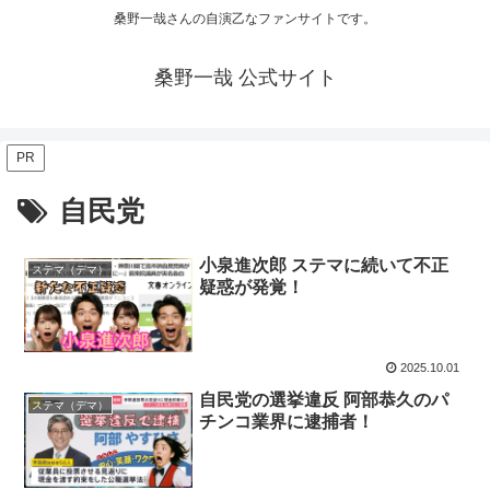
桑野一哉さんの自演乙なファンサイトです。
桑野一哉 公式サイト
PR
自民党
小泉進次郎 ステマに続いて不正
ステマ（デマ）
疑惑が発覚！
2025.10.01
自民党の選挙違反 阿部恭久のパ
ステマ（デマ）
チンコ業界に逮捕者！