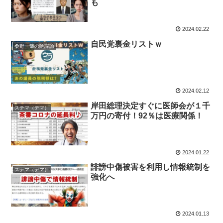
も
2024.02.22
自民党裏金リストｗ
桑野一哉の陰謀論
2024.02.12
岸田総理決定すぐに医師会が１千
ステマ（デマ）
万円の寄付！92％は医療関係！
2024.01.22
誹謗中傷被害を利用し情報統制を
ステマ（デマ）
強化へ
2024.01.13