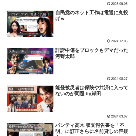
2025.09.05
自民党のネット工作は電通に丸投
ステマ（デマ）
げｗ
2024.12.05
誹謗中傷をブロックもデマだった
ステマ（デマ）
河野太郎
2024.08.27
能登被災者は保険や共済に入って
桑野一哉の陰謀論
ないのが問題 by岸田
2024.03.07
パンティ高木 収支報告書を「不
桑野一哉の陰謀論
明」に訂正さらに名前貸しの容疑