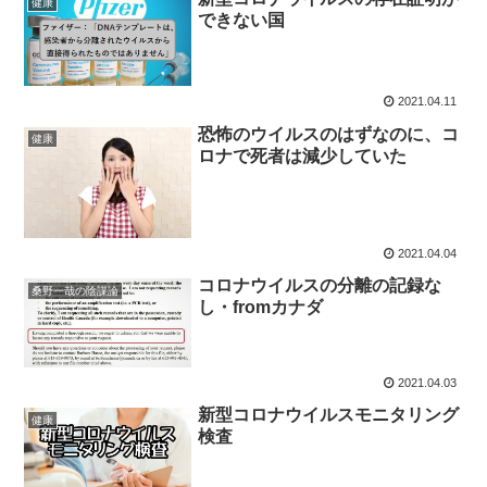
健康
できない国
2021.04.11
恐怖のウイルスのはずなのに、コ
健康
ロナで死者は減少していた
2021.04.04
コロナウイルスの分離の記録な
桑野一哉の陰謀論
し・fromカナダ
2021.04.03
新型コロナウイルスモニタリング
健康
検査