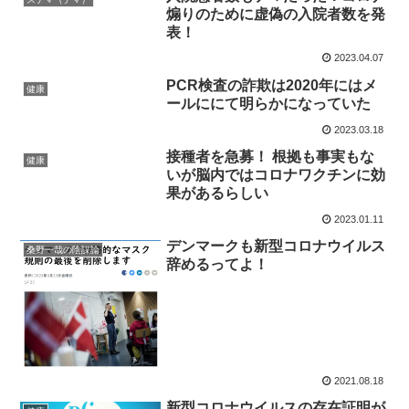
煽りのために虚偽の入院者数を発
表！
2023.04.07
PCR検査の詐欺は2020年にはメ
健康
ールににて明らかになっていた
2023.03.18
接種者を急募！ 根拠も事実もな
健康
いが脳内ではコロナワクチンに効
果があるらしい
2023.01.11
デンマークも新型コロナウイルス
桑野一哉の陰謀論
辞めるってよ！
2021.08.18
新型コロナウイルスの存在証明が