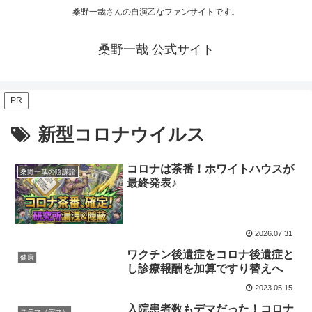
桑野一哉さんの自演乙なファンサイトです。
桑野一哉 公式サイト
PR
新型コロナウイルス
コロナは茶番！ホワイトハウスが
桑野一哉の陰謀論
最終発表♪
2026.07.31
ワクチン後遺症をコロナ後遺症と
健康
し診療報酬を加算ですり替えへ
2023.05.15
入院患者数もデマだった！コロナ
ステマ（デマ）