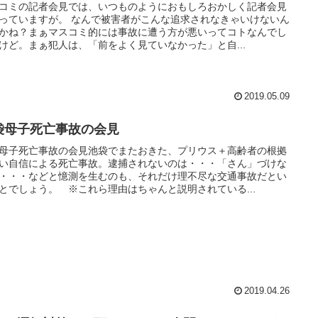
コミの記者会見では、いつものようにおもしろおかしく記者会見
っていますが。 なんで被害者がこんな追求されなきゃいけないん
かね？まぁマスコミ的には事故に遭う方が悪いってコトなんでし
けど。まぁ犯人は、「前をよく見ていなかった」と自...
2019.05.09
袋母子死亡事故の会見
母子死亡事故の会見池袋でまたおきた、プリウス＋高齢者の根拠
い自信による死亡事故。逮捕されないのは・・・「さん」づけな
・・・などと憶測を生むのも、それだけ理不尽な交通事故だとい
とでしょう。 ※これら理由はちゃんと説明されている...
2019.04.26