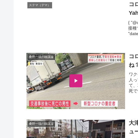
コ
ステマ（デマ）
Ya
{ "@
接種で
"date
コ
桑野一哉の陰謀論
ね
ワク
人っ
て、
死で
大
桑野一哉の陰謀論
ュ