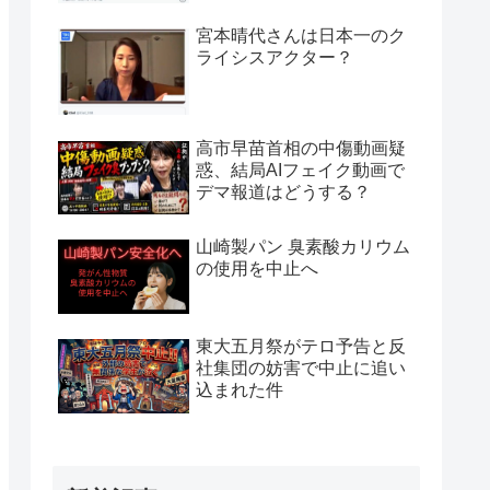
宮本晴代さんは日本一のク
ライシスアクター？
高市早苗首相の中傷動画疑
惑、結局AIフェイク動画で
デマ報道はどうする？
山崎製パン 臭素酸カリウム
の使用を中止へ
東大五月祭がテロ予告と反
社集団の妨害で中止に追い
込まれた件