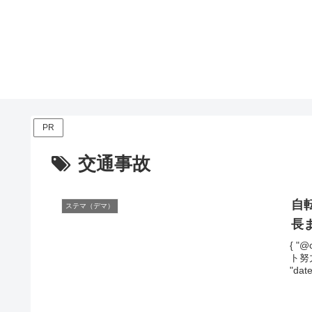
PR
交通事故
自
ステマ（デマ）
長
{ "@
ト努力
"date