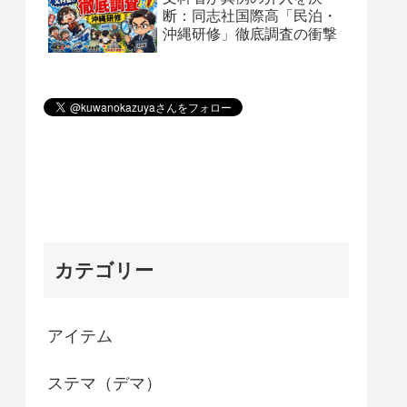
断：同志社国際高「民泊・
沖縄研修」徹底調査の衝撃
カテゴリー
アイテム
ステマ（デマ）