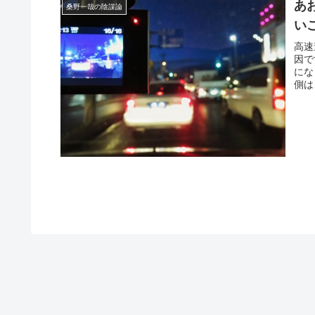
あ
桑野一哉の陰謀論
い
高速
因で
にな
側は