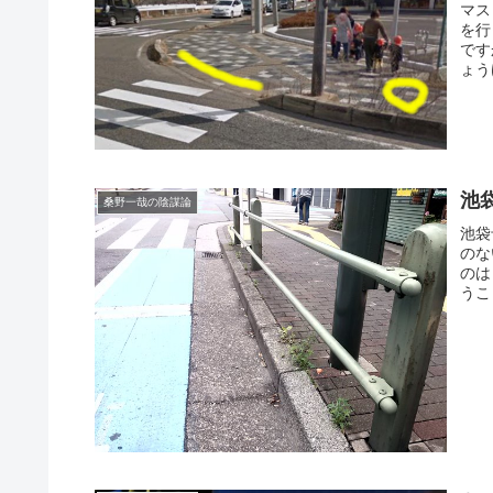
マス
を行
です
ょう
池
桑野一哉の陰謀論
池袋
のな
のは
うこ