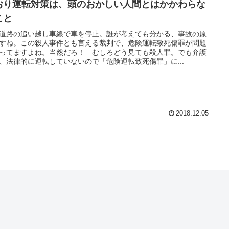
おり運転対策は、頭のおかしい人間とはかかわらな
こと
道路の追い越し車線で車を停止。誰が考えても分かる、事故の原
すね。この殺人事件とも言える裁判で、危険運転致死傷罪が問題
ってますよね。当然だろ！ むしろどう見ても殺人罪。でも弁護
、法律的に運転していないので「危険運転致死傷罪」に...
2018.12.05