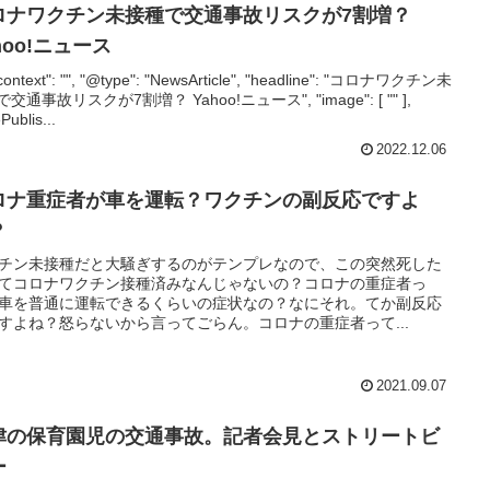
ロナワクチン未接種で交通事故リスクが7割増？
hoo!ニュース
context": "", "@type": "NewsArticle", "headline": "コロナワクチン未
交通事故リスクが7割増？ Yahoo!ニュース", "image": [ "" ],
Publis...
2022.12.06
ロナ重症者が車を運転？ワクチンの副反応ですよ
？
チン未接種だと大騒ぎするのがテンプレなので、この突然死した
てコロナワクチン接種済みなんじゃないの？コロナの重症者っ
車を普通に運転できるくらいの症状なの？なにそれ。てか副反応
すよね？怒らないから言ってごらん。コロナの重症者って...
2021.09.07
津の保育園児の交通事故。記者会見とストリートビ
ー