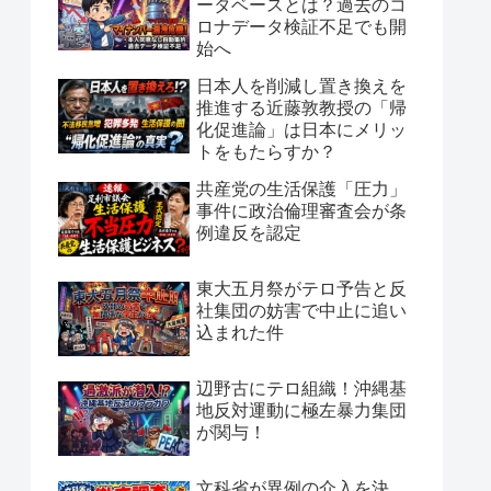
ータベースとは？過去のコ
ロナデータ検証不足でも開
始へ
日本人を削減し置き換えを
推進する近藤敦教授の「帰
化促進論」は日本にメリッ
トをもたらすか？
共産党の生活保護「圧力」
事件に政治倫理審査会が条
例違反を認定
東大五月祭がテロ予告と反
社集団の妨害で中止に追い
込まれた件
辺野古にテロ組織！沖縄基
地反対運動に極左暴力集団
が関与！
文科省が異例の介入を決