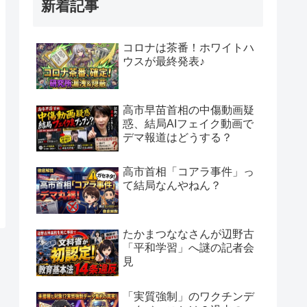
新着記事
コロナは茶番！ホワイトハ
ウスが最終発表♪
高市早苗首相の中傷動画疑
惑、結局AIフェイク動画で
デマ報道はどうする？
高市首相「コアラ事件」っ
て結局なんやねん？
たかまつななさんが辺野古
「平和学習」へ謎の記者会
見
「実質強制」のワクチンデ