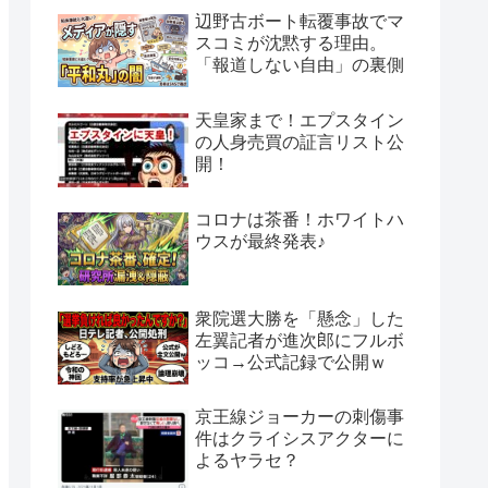
辺野古ボート転覆事故でマ
スコミが沈黙する理由。
「報道しない自由」の裏側
天皇家まで！エプスタイン
の人身売買の証言リスト公
開！
コロナは茶番！ホワイトハ
ウスが最終発表♪
衆院選大勝を「懸念」した
左翼記者が進次郎にフルボ
ッコ→公式記録で公開ｗ
京王線ジョーカーの刺傷事
件はクライシスアクターに
よるヤラセ？