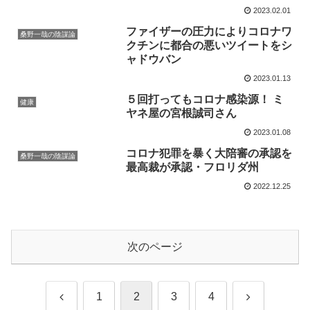
2023.02.01
ファイザーの圧力によりコロナワ
桑野一哉の陰謀論
クチンに都合の悪いツイートをシ
ャドウバン
2023.01.13
５回打ってもコロナ感染源！ ミ
健康
ヤネ屋の宮根誠司さん
2023.01.08
コロナ犯罪を暴く大陪審の承認を
桑野一哉の陰謀論
最高裁が承認・フロリダ州
2022.12.25
次のページ
前
次
1
2
3
4