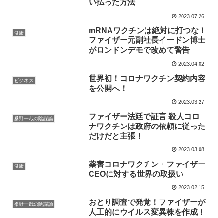
い払った方法
2023.07.26
mRNAワクチンは絶対に打つな！
健康
ファイザー元副社長イードン博士
がロンドンデモで改めて警告
2023.04.02
世界初！コロナワクチン契約内容
ビジネス
を公開へ！
2023.03.27
ファイザー法廷で証言 殺人コロ
桑野一哉の陰謀論
ナワクチンは政府の依頼に従った
だけだと主張！
2023.03.08
薬害コロナワクチン・ファイザー
健康
CEOに対する世界の取扱い
2023.02.15
おとり調査で発覚！ファイザーが
桑野一哉の陰謀論
人工的にウイルス変異株を作成！