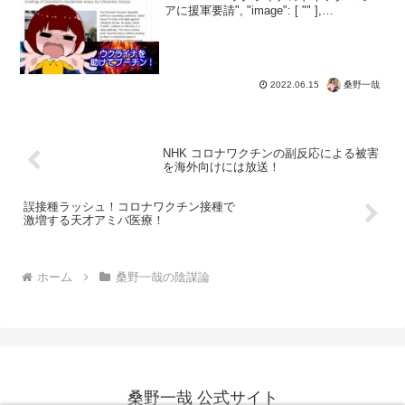
アに援軍要請", "image": [ "" ],
"datePublished": "2022-06-...
桑野一哉
2022.06.15
NHK コロナワクチンの副反応による被害
を海外向けには放送！
誤接種ラッシュ！コロナワクチン接種で
激増する天才アミバ医療！
ホーム
桑野一哉の陰謀論
桑野一哉 公式サイト