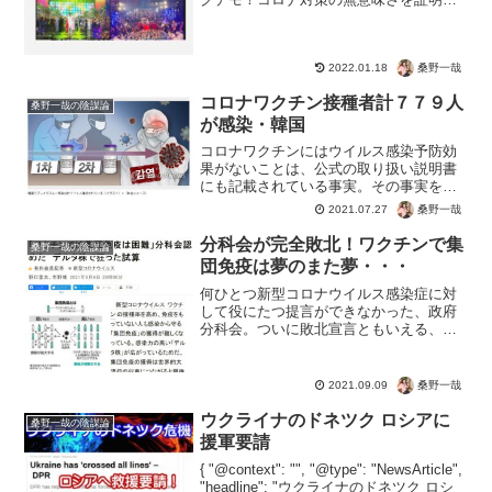
"image": [ "" ], "datePublishe...
桑野一哉
2022.01.18
コロナワクチン接種者計７７９人
桑野一哉の陰謀論
が感染・韓国
コロナワクチンにはウイルス感染予防効
果がないことは、公式の取り扱い説明書
にも記載されている事実。その事実を裏
付ける実例が、韓国でも確認されまし
桑野一哉
2021.07.27
た。もうワクチンで感染予防にはなら
ず、むじろ感染者は増える。これは世界
分科会が完全敗北！ワクチンで集
桑野一哉の陰謀論
中の認識として統一しておいて...
団免疫は夢のまた夢・・・
何ひとつ新型コロナウイルス感染症に対
して役にたつ提言ができなかった、政府
分科会。ついに敗北宣言ともいえる、ワ
クチンでの集団免疫も断念。今後は思い
つきではなく、科学的根拠または事実ベ
ースの実績がある対策をしていきましょ
桑野一哉
2021.09.09
う。感染予防のためにコロ...
ウクライナのドネツク ロシアに
桑野一哉の陰謀論
援軍要請
{ "@context": "", "@type": "NewsArticle",
"headline": "ウクライナのドネツク ロシ