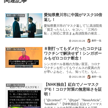
関連記事
愛知県豊川市に中国がマスク10倍
桑野一哉の陰謀論
返し！
愛知県豊川市の“マスク返して”に高須院長
「貧乏ったらしい。セコい」「三河の
恥」と対応に苦言まぁ高須院長の発言は
おいといて。愛知県豊川市は、は2月上旬
に友好都市提携を結んでいる中国の江蘇
桑野一哉
2020.03.26
省無錫市新呉区にマスク4500枚や防護服
８割打ってもダメだったコロナは
のセットを支援物...
桑野一哉の陰謀論
ワクチンで解決せず！シンガポー
ルもゼロコロナ断念！
シンガポール首相の力強い宣言。コロナ
ワクチンを打ってもウイルスの変異の方
が早いよねと。うん、知ってた。なんだ
けどもう国民の８割接種したし、終わり
桑野一哉
2021.08.30
にするみたい。陰謀論のように言われて
いたコロナ対策の話が、続々と現実に。
【NHK独自】紅白でノーマスク
桑野一哉の陰謀論
ロックダウンにコロナワク...
デモ！コロナ対策の無意味さを証
明！
{ "@context": "", "@type": "NewsArticle",
"headline": "【NHK独自】紅白でノーマス
クデモ！コロナ対策の無意味さを証明！",