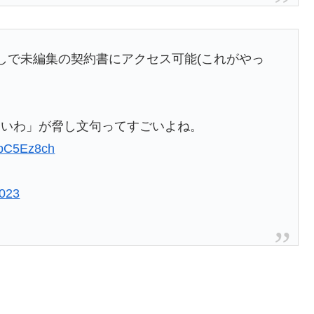
しで未編集の契約書にアクセス可能(これがやっ
ないわ」が脅し文句ってすごいよね。
o5pC5Ez8ch
2023