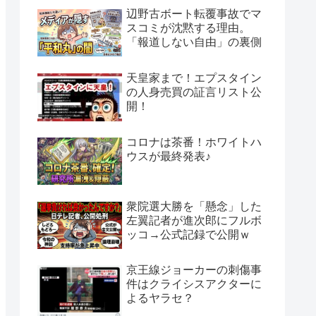
辺野古ボート転覆事故でマ
スコミが沈黙する理由。
「報道しない自由」の裏側
天皇家まで！エプスタイン
の人身売買の証言リスト公
開！
コロナは茶番！ホワイトハ
ウスが最終発表♪
衆院選大勝を「懸念」した
左翼記者が進次郎にフルボ
ッコ→公式記録で公開ｗ
京王線ジョーカーの刺傷事
件はクライシスアクターに
よるヤラセ？