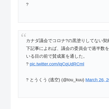
?
カナダ議会でコロナ?の黒塗りしてない契
下記事によれば、議会の委員会で過半数
いる目の前で賛成案を通した。
?
pic.twitter.com/iqCqUdRCml
? とうくう (逃空) (@tou_kuu)
March 26, 