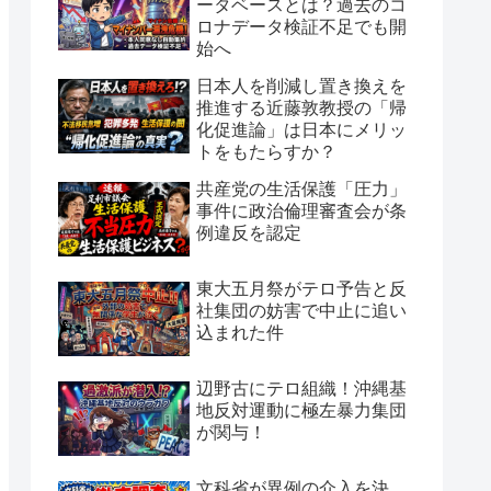
ータベースとは？過去のコ
ロナデータ検証不足でも開
始へ
日本人を削減し置き換えを
推進する近藤敦教授の「帰
化促進論」は日本にメリッ
トをもたらすか？
共産党の生活保護「圧力」
事件に政治倫理審査会が条
例違反を認定
東大五月祭がテロ予告と反
社集団の妨害で中止に追い
込まれた件
辺野古にテロ組織！沖縄基
地反対運動に極左暴力集団
が関与！
文科省が異例の介入を決