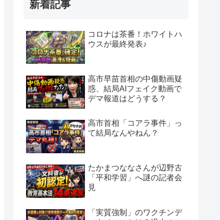
新着記事
コロナは茶番！ホワイトハ
ウスが最終発表♪
高市早苗首相の中傷動画疑
惑、結局AIフェイク動画で
デマ報道はどうする？
高市首相「コアラ事件」っ
て結局なんやねん？
たかまつななさんが辺野古
「平和学習」へ謎の記者会
見
「実質強制」のワクチンデ