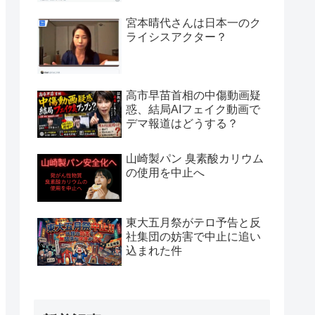
宮本晴代さんは日本一のク
ライシスアクター？
高市早苗首相の中傷動画疑
惑、結局AIフェイク動画で
デマ報道はどうする？
山崎製パン 臭素酸カリウム
の使用を中止へ
東大五月祭がテロ予告と反
社集団の妨害で中止に追い
込まれた件