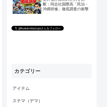
断：同志社国際高「民泊・
沖縄研修」徹底調査の衝撃
カテゴリー
アイテム
ステマ（デマ）