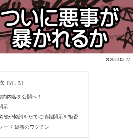
2023.03.27
次
契約内容を公開へ！
開示
労省が契約をたてに情報開示を拒否
レード 疑惑のワクチン