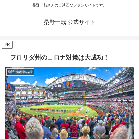
桑野一哉さんの自演乙なファンサイトです。
桑野一哉 公式サイト
PR
フロリダ州のコロナ対策は大成功！
桑野一哉の陰謀論