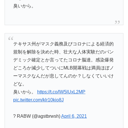
臭いから。
テキサス州がマスク義務及びコロナによる経済的
規制を解除を決めた時、壮大な人体実験だのパン
デミック確定とか言ってたコロナ脳達。感染爆発
どころか減少してついにMLB開幕戦は満員ほぼノ
ーマスクなんだが息してんのか？しなくていいけ
どな。
臭いから。
https://t.co/lW5lUxL2MP
pic.twitter.com/klr10kio8J
? RABW (@agstbrwsh)
April 6, 2021