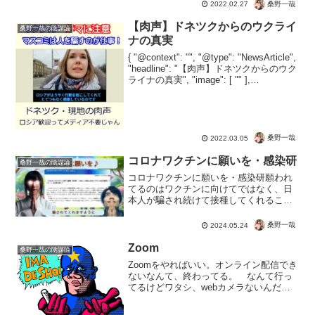
桑野一哉
2022.02.27
【肉声】ドネツクからのウクライ
桑野一哉の陰謀論
ナの真実
{ "@context": "", "@type": "NewsArticle",
"headline": "【肉声】ドネツクからのウク
ライナの真実", "image": [ "" ],
"datePublished": "2022-03-...
桑野一哉
2022.03.05
コロナワクチンに願いを・感染研
桑野一哉の陰謀論
コロナワクチンに願いを・感染研願われ
てるのはワクチンに向けてではなく、日
本人が騙され続けて接種してくれること
か、まぁいいや。人類史上最悪の薬害を
起こすコロナワクチン。感染症の蔓延が
桑野一哉
2024.05.24
メシのタネである感染研もギブアップ。
接種後のワクチン後遺症の...
Zoom
桑野一哉の陰謀論
Zoomをやればいい。オンライン配信でき
ないなんて、終わってる。 なんて行っ
てるけどワタシ、webカメラないんだよ
ね。 今回のコロナイベントで分かるの
は、IT、ネットのスキルは必須。まやか