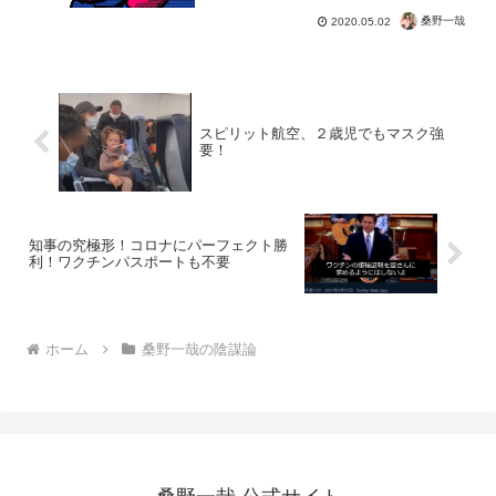
し価値創造は終わり。 災害時にでも強
桑野一哉
2020.05.02
いのは、根っこに...
スピリット航空、２歳児でもマスク強
要！
知事の究極形！コロナにパーフェクト勝
利！ワクチンパスポートも不要
ホーム
桑野一哉の陰謀論