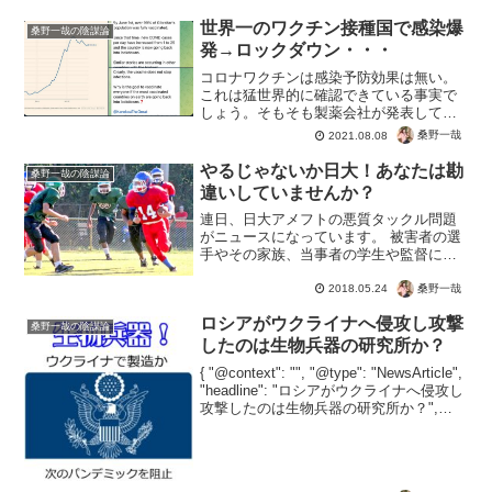
世界一のワクチン接種国で感染爆
桑野一哉の陰謀論
発→ロックダウン・・・
コロナワクチンは感染予防効果は無い。
これは猛世界的に確認できている事実で
しょう。そもそも製薬会社が発表してい
るのですから当たり前ですが・・・そう
桑野一哉
2021.08.08
なるとワクチン接種による、社会経済的
な２次被害を防ぐ知恵が必要ですね。そ
やるじゃないか日大！あなたは勘
桑野一哉の陰謀論
もそもコロナ対策として意...
違いしていませんか？
連日、日大アメフトの悪質タックル問題
がニュースになっています。 被害者の選
手やその家族、当事者の学生や監督にコ
ーチ。これだけ役者が揃ったら、話題に
ならないわけがありません。日大の作戦
桑野一哉
2018.05.24
どおりでもみんな気づいていないようだ
ロシアがウクライナへ侵攻し攻撃
けど、日大の作戦どおり...
桑野一哉の陰謀論
したのは生物兵器の研究所か？
{ "@context": "", "@type": "NewsArticle",
"headline": "ロシアがウクライナへ侵攻し
攻撃したのは生物兵器の研究所か？",
"image": [ "" ], "datePublished":...