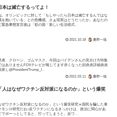
日本は滅亡するってよ！
ね。オリンピックに対して「もしやったら日本は滅亡するんではな
感を抱いている」との危機感。さぁ現実はどうだったか。あなたの
緊急事態宣言後は「彩の国「新しい生活様式...
2021.10.18
桑野一哉
武者、クローン、ゴムマスク。今回はバイデンさんの見分け方特集
ではありませんFOXテレビが報じてます赤くなった顔炎炎詳細炎炎
residentTrump_l...
2021.03.11
桑野一哉
「人はなぜワクチン反対派になるのか」という爆笑
なぜワクチン反対派になるのか」という爆笑研究ｗ国民を騙した東
オモシロ研究だお♪反ワクチンになるきっかけは、政治に関心があ
でボーっとしてると、打ってしまうと。反ワ...