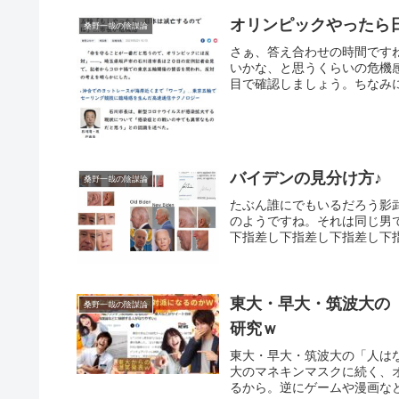
オリンピックやったら
桑野一哉の陰謀論
さぁ、答え合わせの時間です
いかな、と思うくらいの危機
目で確認しましょう。ちなみに
バイデンの見分け方♪
桑野一哉の陰謀論
たぶん誰にでもいるだろう影
のようですね。それは同じ男
下指差し下指差し下指差し下指差し@P
東大・早大・筑波大の
桑野一哉の陰謀論
研究ｗ
東大・早大・筑波大の「人は
大のマネキンマスクに続く、
るから。逆にゲームや漫画など