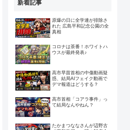
新着記事
原爆の日に全学連が排除さ
れた 広島平和記念公園の全
真相
コロナは茶番！ホワイトハ
ウスが最終発表♪
高市早苗首相の中傷動画疑
惑、結局AIフェイク動画で
デマ報道はどうする？
高市首相「コアラ事件」っ
て結局なんやねん？
たかまつななさんが辺野古