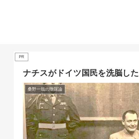
PR
ナチスがドイツ国民を洗脳した
桑野一哉の陰謀論