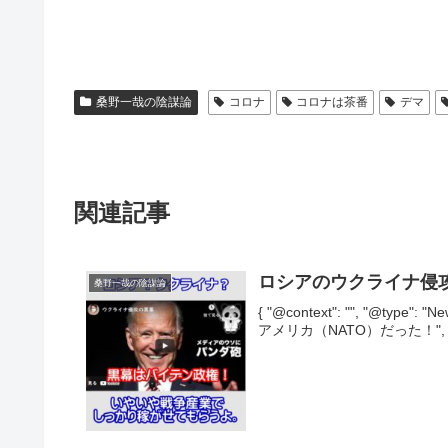
桑野一哉の陰謀論
コロナ
コロナは茶番
デマ
関連記事
ロシアのウクライナ侵
桑野一哉の陰謀論
{ "@context": "", "@typ
アメリカ（NATO）だった！", "image"