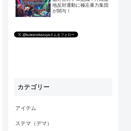
地反対運動に極左暴力集団
が関与！
カテゴリー
アイテム
ステマ（デマ）