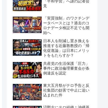
「平和学習」へ謎の記者会
見
「実質強制」のワクチンデ
ータベースとは？過去のコ
ロナデータ検証不足でも開
始へ
日本人を削減し置き換えを
推進する近藤敦教授の「帰
化促進論」は日本にメリッ
トをもたらすか？
共産党の生活保護「圧力」
事件に政治倫理審査会が条
例違反を認定
東大五月祭がテロ予告と反
社集団の妨害で中止に追い
込まれた件
辺野古にテロ組織！沖縄基