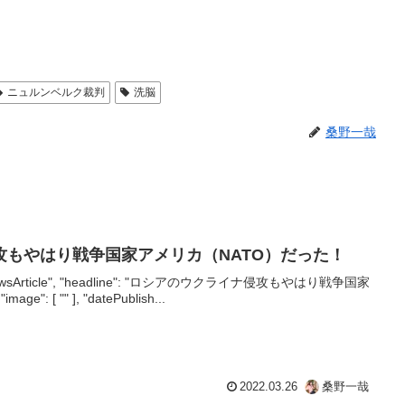
ニュルンベルク裁判
洗脳
桑野一哉
攻もやはり戦争国家アメリカ（NATO）だった！
e": "NewsArticle", "headline": "ロシアのウクライナ侵攻もやはり戦争国家
: [ "" ], "datePublish...
2022.03.26
桑野一哉