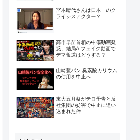
宮本晴代さんは日本一のク
ライシスアクター？
高市早苗首相の中傷動画疑
惑、結局AIフェイク動画で
デマ報道はどうする？
山崎製パン 臭素酸カリウム
の使用を中止へ
東大五月祭がテロ予告と反
社集団の妨害で中止に追い
込まれた件