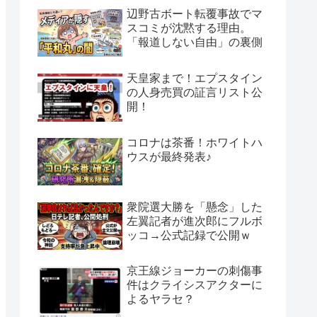
辺野古ボート転覆事故でマ
スコミが沈黙する理由。
「報道しない自由」の裏側
天皇家まで！エプスタイン
の人身売買の証言リスト公
開！
コロナは茶番！ホワイトハ
ウスが最終発表♪
衆院選大勝を「懸念」した
左翼記者が進次郎にフルボ
ッコ→公式記録で公開ｗ
京王線ジョーカーの刺傷事
件はクライシスアクターに
よるヤラセ？