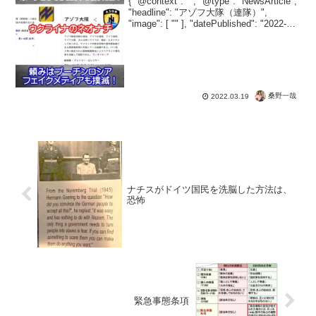
{ "@context": "", "@type": "NewsArticle",
"headline": "アゾフ大隊（連隊）",
"image": [ "" ], "datePublished": "2022-03-
19", "date...
桑野一哉
2022.03.19
ナチスがドイツ国民を洗脳した方法は、
恐怖
緊急事態条項