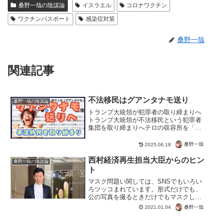
桑野一哉の陰謀論
イスラエル
コロナワクチン
ワクチンパスポート
感染症対策
桑野一哉
関連記事
不法移民はグアンタナモ送り
桑野一哉の陰謀論
トランプ大統領が犯罪者の取り締まりへ
トランプ大統領が不法移民という犯罪者
集団を取り締まりへテロの収容所を「グ
アンタナモ」に３万人規模の建設。世界
で犯罪やテロ行為を行い、治安と文化を
桑野一哉
2025.06.18
破壊する不法移民。左翼の悪事により、
善良な市民が被害を受けて...
西村経済再生担当大臣からのヒン
桑野一哉の陰謀論
ト
マスク問題い関しては、SNSでもいろい
ろツッコまれています。形式だけでも、
公の写真を撮るときだけでもマスクしろ
とｗでも一向に変わらないのは、やっぱ
桑野一哉
2021.01.04
りただの風邪であるコロナの茶番に付き