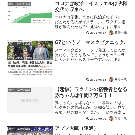
合ってられない。というかマスクの害ま
コロナは政治！イスラエルは政権
桑野一哉の陰謀論
でご存知だから、さすが...
交代で収束へ
コロナは茶番、まさに政治的なイベント
だとわかるのがイスラエル。ワクチン接
種が進んだから？いえ違います。集団免
疫に必要される（と専門家は主張する）
桑野一哉
2021.06.17
70%にも達せず、気づいた国民はもうワ
クチンを接種せず。政権交代とともにコ
G7というノーマスクピクニック♪
桑野一哉の陰謀論
ロナは収束へ。恐怖のウ...
ノーマスクピクニックで発狂してたのが
見たら、どうなるんでしょうかｗ? エラ
い人たちだからスルーですかね。まぁ何
にせよ、子どもが見てもコロナは茶番と
いうのがわかるオフショット集ですね。
肘タッチとかもう忘れてたわｗマスク会
食もやって欲しかったよ...
桑野一哉
2021.06.15
【悲惨】ワクチンの犠牲者となる
桑野一哉の陰謀論
赤ちゃんは年間７万５千！
赤ちゃんには罪はない。 罪深いのは、
ワクチンの首謀者か、無知な親か、見て
みぬふりの我々か全員か。 いや首謀者
にとっては、計画通り。 新型コロナウ
桑野一哉
2020.06.01
イルスのように情報で作られた病気に怯
え、勉強不足から不安に陥る。これも計
アゾフ大隊（連隊）
桑野一哉の陰謀論
画通りだろう。 マスコ...