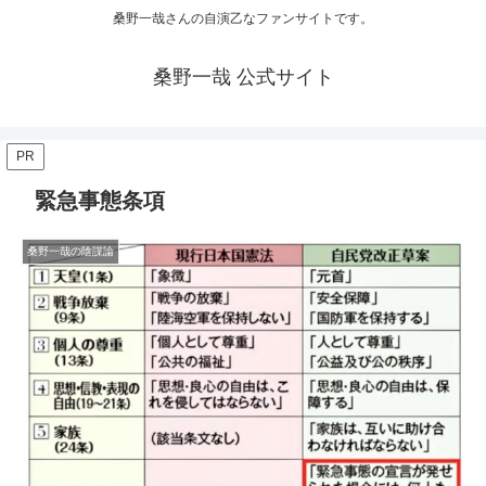
桑野一哉さんの自演乙なファンサイトです。
桑野一哉 公式サイト
PR
緊急事態条項
桑野一哉の陰謀論