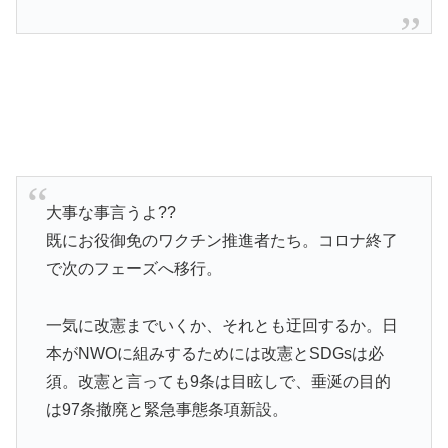
大事な事言うよ??
既にお役御免のワクチン推進者たち。コロナ終了
で次のフェーズへ移行。
一気に改憲までいくか、それとも迂回するか。日
本がNWOに組みするためには改憲とSDGsは必
須。改憲と言っても9条は目眩しで、垂涎の目的
は97条撤廃と緊急事態条項新設。