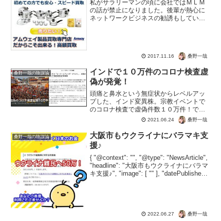
私がサラリーマンの頃に会社ではＭＬＭ
の話が禁止になりました。後輩が熱心に
ネットワークビジネスの勧誘もしていた
からなんですね。本当に困った話です。
でも、アムウェイの製品ていい物が多い
んですよね。とはいってもダウンライン
を増やすことができなけれ...
桑野一哉
2017.11.16
インドで１０万件のコロナ検査虚
桑野一哉の陰謀論
偽が発覚！
頭痛と鼻水という無症状からレベルアッ
プした、インド変異株。宗教イベントで
のコロナ検査で虚偽件数１０万件！でも
インドで感染爆発という報道がそもそも
桑野一哉
2021.06.24
デマだと知らないと勘違いしそう。前提
として、?【インドのコロナ感染はデ
大阪市もウクライナにバラマキ支
桑野一哉の陰謀論
マ】? です。つまりウソの...
援♪
{ "@context": "", "@type": "NewsArticle",
"headline": "大阪市もウクライナにバラマ
キ支援♪", "image": [ "" ], "datePublished":
"2022-06-27...
桑野一哉
2022.06.27