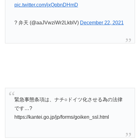
pic.twitter.com/jxQpbnDHmD
? 弁天 (@aaJVwziWr2LkblV)
December 22, 2021
緊急事態条項は、ナチ○ドイツ化させる為の法律
です…?
https://kantei.go.jp/jp/forms/goiken_ssl.html