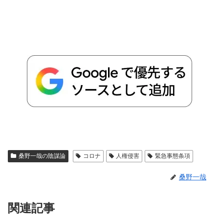
桑野一哉の陰謀論
コロナ
人権侵害
緊急事態条項
桑野一哉
関連記事