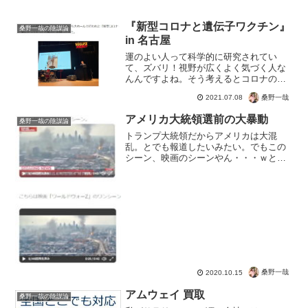
『新型コロナと遺伝子ワクチン』
桑野一哉の陰謀論
in 名古屋
運のよい人って科学的に研究されてい
て、ズバリ！視野が広くよく気づく人な
んんですよね。そう考えるとコロナの茶
番にツッコミを入れて爆笑している人た
桑野一哉
2021.07.08
ちって、運が良い人生を歩む人なんでし
ょう。そしてなにより、こんなご時世で
アメリカ大統領選前の大暴動
桑野一哉の陰謀論
も爆笑するという。笑わせて...
トランプ大統領だからアメリカは大混
乱。とでも報道したいみたい。でもこの
シーン、映画のシーンやん・・・ｗとい
うお話。よく見つけるなぁ。と同時にこ
のような低予算フェイクニュースを流し
て、トランプ大統領のネガティブキャン
ペーンを行ってるわけですね...
桑野一哉
2020.10.15
アムウェイ 買取
桑野一哉の陰謀論