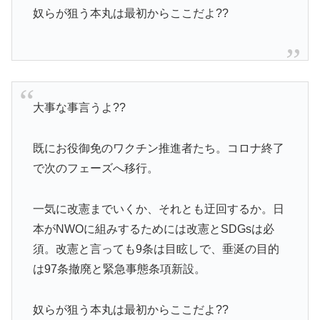
奴らが狙う本丸は最初からここだよ??
大事な事言うよ??
既にお役御免のワクチン推進者たち。コロナ終了
で次のフェーズへ移行。
一気に改憲までいくか、それとも迂回するか。日
本がNWOに組みするためには改憲とSDGsは必
須。改憲と言っても9条は目眩しで、垂涎の目的
は97条撤廃と緊急事態条項新設。
奴らが狙う本丸は最初からここだよ??