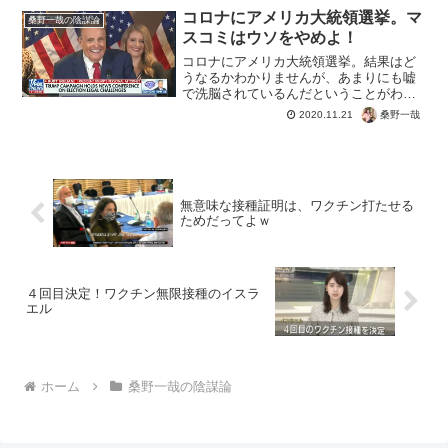
コロナにアメリカ大統領選挙。マ
桑野一哉の陰謀論
スコミはウソをやめよ！
コロナにアメリカ大統領選挙。結果はど
うなるかわかりませんが、あまりにも嘘
で洗脳されているんだということがわか
ったのの大きな収穫。もっとも騙されて
桑野一哉
2020.11.21
る人が多いと民主主義ではリスクでしか
ないんだけど。トランプ弁護団が日本時
間未明に1時間半を超える...
無意味な接種証明は、ワクチン打たせる
ためだってよｗ
４回目決定！ワクチン無限接種のイスラ
エル
ホーム
桑野一哉の陰謀論