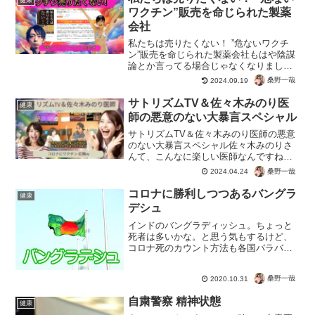
ワクチン”販売を命じられた製薬
会社
私たちは売りたくない！ ”危ないワクチ
ン”販売を命じられた製薬会社もはや陰謀
論とか言ってる場合じゃなくなりました
ね。Meiji Seika ファルマ株式会社の現役
桑野一哉
2024.09.19
社員って・・・「私たちは売りたくな
い！ ”危ないワクチン”販売を命じられた
サトリズムTV＆佐々木みのり医
健康
製薬...
師の悪意のない大暴言スペシャル
サトリズムTV＆佐々木みのり医師の悪意
のない大暴言スペシャル佐々木みのりさ
んて、こんなに楽しい医師なんですね。
しかも診療所がホールになってるって、
桑野一哉
2024.04.24
ぶっとんでる。反ワクというか茶番に気
づいてる人って、個性が強すぎる。そし
コロナに勝利しつつあるバングラ
健康
ておもしろくて、コロナ...
デシュ
インドのバングラディッシュ。ちょっと
死者は多いかな。と思う気もするけど、
コロナ死のカウント方法も各国バラバラ
なので今はなんとも。こういうポジティ
ブなニュースは日本じゃまだ疱瘡されな
桑野一哉
2020.10.31
いだろうから、自分でしっかり情報収集
するんですよ。じゃないと...
自粛警察 精神状態
健康