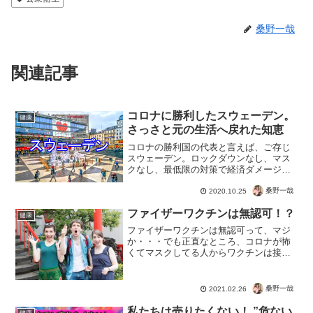
桑野一哉
関連記事
コロナに勝利したスウェーデン。
健康
さっさと元の生活へ戻れた知恵
コロナの勝利国の代表と言えば、ご存じ
スウェーデン。ロックダウンなし、マス
クなし、最低限の対策で経済ダメージも
回避。なんでスウェーデンだけ普通でい
られるのか？ なんの差なんでしょう？多
桑野一哉
2020.10.25
くの国との違いは、いわゆる日本でも正
ファイザーワクチンは無認可！？
しいとされる感染症対策...
健康
ファイザーワクチンは無認可って、マジ
か・・・でも正直なところ、コロナが怖
くてマスクしてる人からワクチンは接種↓
方がいい。人生の最後だけでも、ウソを
見破った人たちの役に立つべき。多くの
問題がでれば接種は中止になるでしょう
桑野一哉
2021.02.26
からね。なんと、無認可...
私たちは売りたくない！ ”危ない
健康