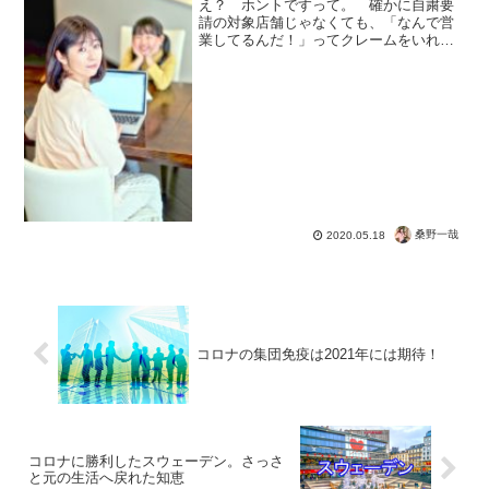
え？ ホントですって。 確かに自粛要
請の対象店舗じゃなくても、「なんで営
業してるんだ！」ってクレームをいれて
妨害してます。 「自粛警察」なんてス
トレス解消法なんですって。 もちろん
ターゲットは、パチンコ店じゃなくて普
通の店でもです。 だか...
桑野一哉
2020.05.18
コロナの集団免疫は2021年には期待！
コロナに勝利したスウェーデン。さっさ
と元の生活へ戻れた知恵