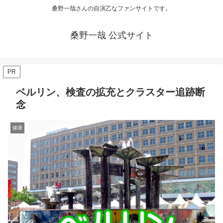
桑野一哉さんの自演乙なファンサイトです。
桑野一哉 公式サイト
PR
ベルリン、検査の拡充とクラスター追跡断
念
健康