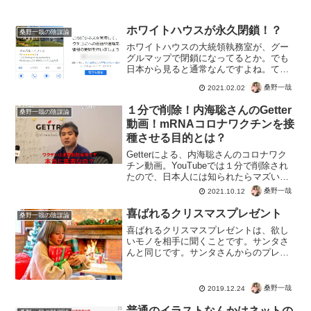
ホワイトハウスが永久閉鎖！？
桑野一哉の陰謀論
ホワイトハウスの大統領執務室が、グー
グルマップで閉鎖になってるとか。でも
日本から見ると通常なんですよね。てか
オーナー募集中？ｗまぁ政府がマイビジ
桑野一哉
2021.02.02
ネス登録しないか。ホワイトハウスの大
統領執務室が「永久に閉鎖された」とグ
１分で削除！内海聡さんのGetter
桑野一哉の陰謀論
ーグルマップで表示されて...
動画！mRNAコロナワクチンを接
種させる目的とは？
Getterによる、内海聡さんのコロナワク
チン動画。YouTubeでは１分で削除され
たので、日本人には知られたらマズいの
でしょう。しかしビルゲイツによる人口
桑野一哉
2021.10.12
削減計画が本当だったとはオドロキです
ね。確かにブレイクスルー感染やワクチ
喜ばれるクリスマスプレゼント
桑野一哉の陰謀論
ンパスポート...
喜ばれるクリスマスプレゼントは、欲し
いモノを相手に聞くことです。サンタさ
んと同じです。サンタさんからのプレゼ
ントは、子どもが必ず喜びます。そりゃ
そうです、リクエストを出しているんだ
から。自分の揚げたいモノではなく、相
桑野一哉
2019.12.24
手の欲しいモノ。わからな...
普通のイラストなんかはネットの