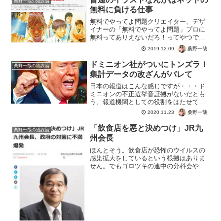
桑野一哉の陰謀論
無料に負ける仕事
無料でやってよ問題クリエイター、デザ
イナーの「無料でやってよ問題」プロに
無料ってありえないだろ！ってやつです
ね。でも、西野亮廣さんの「革命のファ
桑野一哉
2019.12.09
ンファーレ」をリピ読みしたら、答が書
いてるやん・・・革命のファンファーレ
ドミニオン社がついにトンズラ！
桑野一哉の陰謀論
現代のお金と広告新品価...
集計データの改ざんがバレて
日本の報道はこんな感じですが・・・ド
ミニオンの不正選挙音証拠がないだとも
う、報道機関としての役割をはたせてい
ないですよね。信じて真に受ける日本人
桑野一哉
2020.11.23
も被害者です。米国のトランプ信者がト
ランプのデマを信じるのは、愚かしい
「飲食店を悪と決めつけ」JR九
桑野一哉の陰謀論
が、分かる。しかし、日本の...
州会長
ほんとそう。飲食店が恐怖のウイルスの
感染拡大をしているという根拠はありま
せん。でもゴロツキの連中の分科会や、
無能集団の医師会が言ってるだけです。
なぜ飲食店なのか？ → マスクを外すから
マスクの科学的根拠は → ありません。そ
の程度のチンピラ...