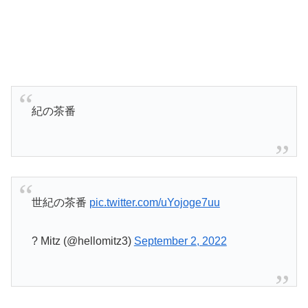
紀の茶番
世紀の茶番
pic.twitter.com/uYojoge7uu
? Mitz (@hellomitz3)
September 2, 2022