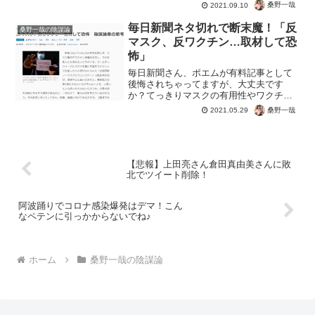
兆でしょうか・・・北で建国記念日 出
桑野一哉
2021.09.10
席の金総書記痩せたか完...
毎日新聞ネタ切れで断末魔！「反
桑野一哉の陰謀論
マスク、反ワクチン…取材して恐
怖」
毎日新聞さん、ポエムが有料記事として
後悔されちゃってますが、大丈夫です
か？てっきりマスクの有用性やワクチン
の安全性の、しっかりとした根拠でもあ
桑野一哉
2021.05.29
るのかとおもいましたが。いやでもこの
日記になってしまうのは、それだけマス
コミはマスクやワクチンをネ...
【悲報】上田亮さん倉田真由美さんに敗
北でツイート削除！
阿波踊りでコロナ感染爆発はデマ！こん
なペテンに引っかからないでね♪
ホーム
桑野一哉の陰謀論