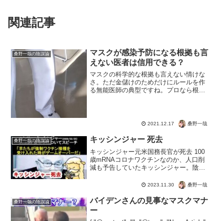
関連記事
マスクが感染予防になる根拠も言
桑野一哉の陰謀論
えない医者は信用できる？
マスクの科学的な根拠も言えない情けな
さ。ただ金儲けのためだけにルールを作
る無能医師の典型ですね。プロなら根拠
を示せというわけだ。素人に論破され
て、医師免許で何ができるんだろ
う？？？まぁほとんどの医者は病気の専
門家であって、医療報酬に従い薬を...
桑野一哉
2021.12.17
キッシンジャー 死去
桑野一哉の陰謀論
キッシンジャー元米国務長官が死去 100
歳mRNAコロナワクチンなのか、人口削
減も予告していたキッシンジャー。陰謀
論と言われつつ、最悪の結果が日本を襲
う現実。ロンメルの噂もあれど、100歳で
桑野一哉
2023.11.30
は大往生。日本は復興へ向かえるのでし
ょうか？DS（...
バイデンさんの見事なマスクマナ
桑野一哉の陰謀論
ー