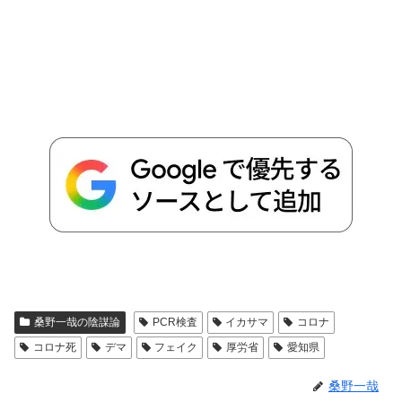
桑野一哉の陰謀論
PCR検査
イカサマ
コロナ
コロナ死
デマ
フェイク
厚労省
愛知県
桑野一哉