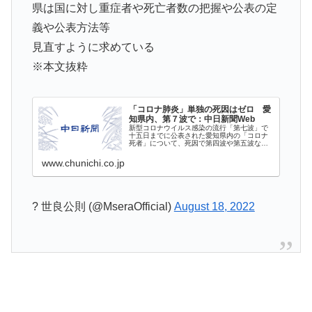
県は国に対し重症者や死亡者数の把握や公表の定
義や公表方法等
見直すように求めている
※本文抜粋
「コロナ肺炎」単独の死因はゼロ 愛
知県内、第７波で：中日新聞Web
新型コロナウイルス感染の流行「第七波」で
十五日までに公表された愛知県内の「コロナ
死者」について、死因で第四波や第五波など
では顕著だった...
www.chunichi.co.jp
? 世良公則 (@MseraOfficial)
August 18, 2022