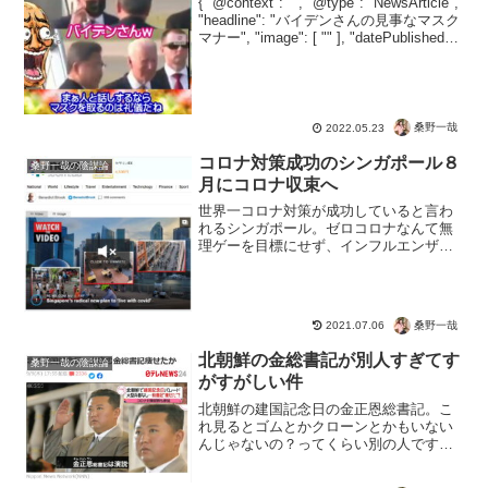
{ "@context": "", "@type": "NewsArticle",
"headline": "バイデンさんの見事なマスク
マナー", "image": [ "" ], "datePublished":
"2022-05-23"...
桑野一哉
2022.05.23
コロナ対策成功のシンガポール８
桑野一哉の陰謀論
月にコロナ収束へ
世界一コロナ対策が成功していると言わ
れるシンガポール。ゼロコロナなんて無
理ゲーを目標にせず、インフルエンザと
同様に扱うことでコロナ収束へ。「シン
ガポールは新型コロナをインフルエンザ
と同様に扱う新たな計画を発表。ゼロコ
ロナを目標にはせず、感染...
桑野一哉
2021.07.06
北朝鮮の金総書記が別人すぎてす
桑野一哉の陰謀論
がすがしい件
北朝鮮の建国記念日の金正恩総書記。こ
れ見るとゴムとかクローンとかもいない
んじゃないの？ってくらい別の人ですよ
ね?。私は梅宮辰夫かと思いましたけど、
あなたはどうですか？それとも何かの予