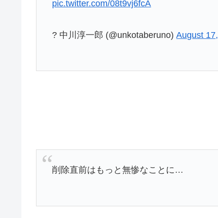
pic.twitter.com/08t9vj6fcA
? 中川淳一郎 (@unkotaberuno)
August 17
削除直前はもっと無惨なことに…