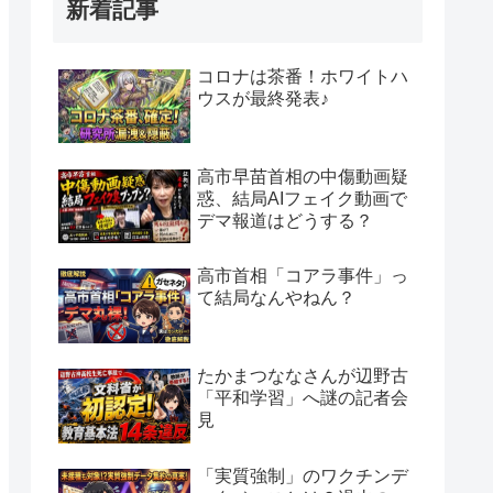
新着記事
コロナは茶番！ホワイトハ
ウスが最終発表♪
高市早苗首相の中傷動画疑
惑、結局AIフェイク動画で
デマ報道はどうする？
高市首相「コアラ事件」っ
て結局なんやねん？
たかまつななさんが辺野古
「平和学習」へ謎の記者会
見
「実質強制」のワクチンデ