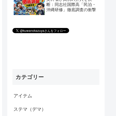
断：同志社国際高「民泊・
沖縄研修」徹底調査の衝撃
カテゴリー
アイテム
ステマ（デマ）