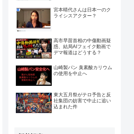
宮本晴代さんは日本一のク
ライシスアクター？
高市早苗首相の中傷動画疑
惑、結局AIフェイク動画で
デマ報道はどうする？
山崎製パン 臭素酸カリウム
の使用を中止へ
東大五月祭がテロ予告と反
社集団の妨害で中止に追い
込まれた件