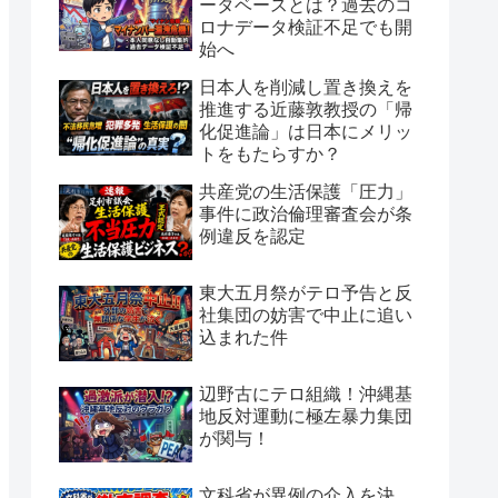
ータベースとは？過去のコ
ロナデータ検証不足でも開
始へ
日本人を削減し置き換えを
推進する近藤敦教授の「帰
化促進論」は日本にメリッ
トをもたらすか？
共産党の生活保護「圧力」
事件に政治倫理審査会が条
例違反を認定
東大五月祭がテロ予告と反
社集団の妨害で中止に追い
込まれた件
辺野古にテロ組織！沖縄基
地反対運動に極左暴力集団
が関与！
文科省が異例の介入を決