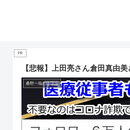
PR
【悲報】上田亮さん倉田真由美
桑野一哉の陰謀論