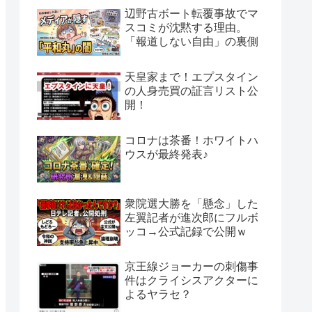
辺野古ボート転覆事故でマ
スコミが沈黙する理由。
「報道しない自由」の裏側
天皇家まで！エプスタイン
の人身売買の証言リスト公
開！
コロナは茶番！ホワイトハ
ウスが最終発表♪
衆院選大勝を「懸念」した
左翼記者が進次郎にフルボ
ッコ→公式記録で公開ｗ
京王線ジョーカーの刺傷事
件はクライシスアクターに
よるヤラセ？