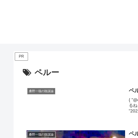
PR
ペルー
ペ
桑野一哉の陰謀論
{ "@
るね！
"202
ペ
桑野一哉の陰謀論