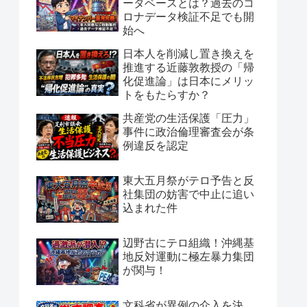
ータベースとは？過去のコ
ロナデータ検証不足でも開
始へ
日本人を削減し置き換えを
推進する近藤敦教授の「帰
化促進論」は日本にメリッ
トをもたらすか？
共産党の生活保護「圧力」
事件に政治倫理審査会が条
例違反を認定
東大五月祭がテロ予告と反
社集団の妨害で中止に追い
込まれた件
辺野古にテロ組織！沖縄基
地反対運動に極左暴力集団
が関与！
文科省が異例の介入を決