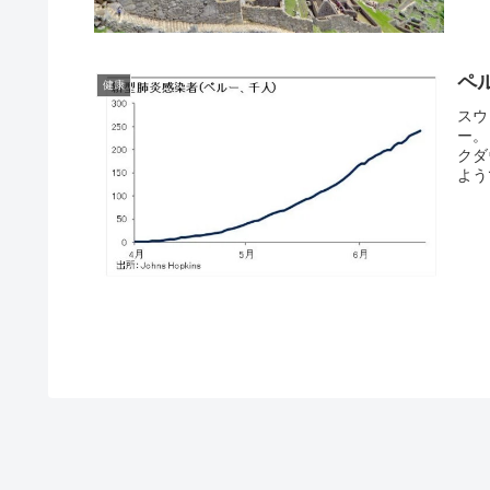
ペ
健康
スウ
ー。
クダ
よう