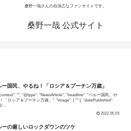
桑野一哉さんの自演乙なファンサイトです。
桑野一哉 公式サイト
ルー国民、やるね！「ロシア＆プーチン万歳」
context": "", "@type": "NewsArticle", "headline": "ペルー国民、や
「ロシア＆プーチン万歳」", "image": [ "" ], "datePublished":
2-...
2022.05.03
ルーの厳しいロックダウンのツケ