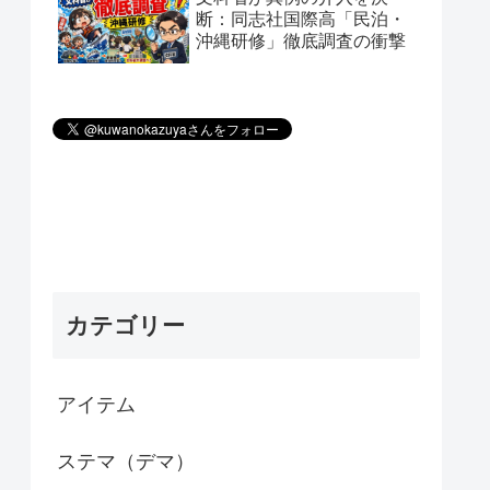
断：同志社国際高「民泊・
沖縄研修」徹底調査の衝撃
カテゴリー
アイテム
ステマ（デマ）