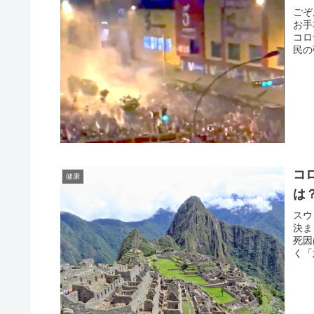
ごぞ
お手
コロ
民の
コ
健康
は
スウ
決ま
死因
く「