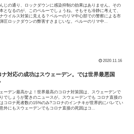
んじの通り、ロックダウンに感染抑制の効果はありません。その
本となるのが、このペルーでしょうね。そもそも冷静に考えて、
ナウイルス対策に見える？ペルーのリマ中心部での警察による市
弾圧ロックダウンの弊害すさまじいな。ペルーのリマ中...
2020.11.16
ロナ対応の成功はスウェーデン。では世界最悪国
？
ェーデン最高かよ！世界最高のコロナ対策国は、スウェーデンで
りでしょうが驚きのニュースが。スウェーデンでも コロナ直接の
はコロナ死者数の15%のみ?コロナのインチキが世界的にバレてい
意外にもスウェーデンでもコロナ直接の死因はコ...