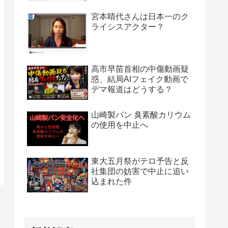
宮本晴代さんは日本一のク
ライシスアクター？
高市早苗首相の中傷動画疑
惑、結局AIフェイク動画で
デマ報道はどうする？
山崎製パン 臭素酸カリウム
の使用を中止へ
東大五月祭がテロ予告と反
社集団の妨害で中止に追い
込まれた件