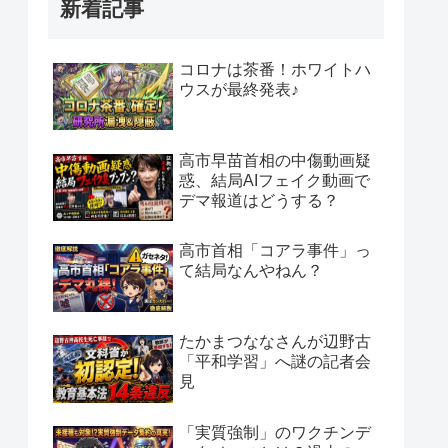
新着記事
コロナは茶番！ホワイトハ
ウスが最終発表♪
高市早苗首相の中傷動画疑
惑、結局AIフェイク動画で
デマ報道はどうする？
高市首相「コアラ事件」っ
て結局なんやねん？
たかまつななさんが辺野古
「平和学習」へ謎の記者会
見
「実質強制」のワクチンデ