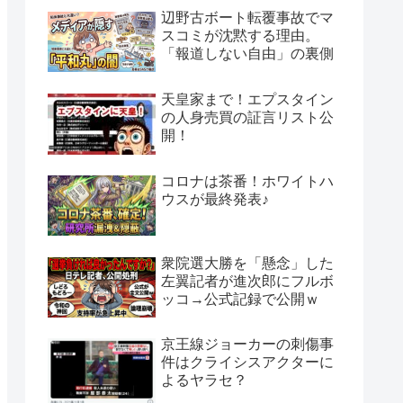
辺野古ボート転覆事故でマ
スコミが沈黙する理由。
「報道しない自由」の裏側
天皇家まで！エプスタイン
の人身売買の証言リスト公
開！
コロナは茶番！ホワイトハ
ウスが最終発表♪
衆院選大勝を「懸念」した
左翼記者が進次郎にフルボ
ッコ→公式記録で公開ｗ
京王線ジョーカーの刺傷事
件はクライシスアクターに
よるヤラセ？