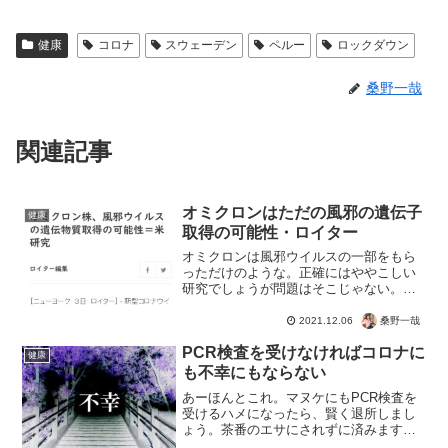
健康
コロナ
スウェーデン
ペルー
ロックダウン
桑野一哉
関連記事
オミクロンはただの風邪の遺伝子
健康
取得の可能性・ロイター
オミクロンは風邪ウイルスの一部をもら
っただけのような。正確にはややこしい
研究でしょうが問題はそこじゃない。こ
ういう報道が公にされるようになったこ
とにオドロキですよね。コロナの正体を
桑野一哉
2021.12.06
暴いたり、PCR検査のウソを指摘する
PCR検査を受けなければコロナに
SNSがアカウント削除。...
健康
も不幸にもならない
あーほんとこれ。マヌケにもPCR検査を
受けるハメになったら、賢く退所しまし
ょう。茶番のエサにされずに済みます
ね。PCR検査を受けなければコロナには