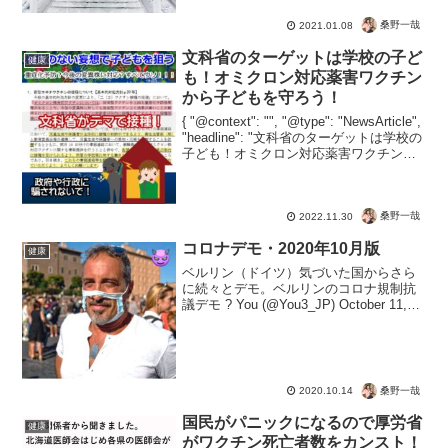
なりませんので、これが正しい対応です
桑野一哉
2021.01.08
ね。あ、何もするな！って意味じゃない
ですよ。症状がでたら病...
文科省のターゲットは学校の子ど
健康
も！オミクロン対応薬害ワクチン
から子どもを守ろう！
{ "@context": "", "@type": "NewsArticle",
"headline": "文科省のターゲットは学校の
子ども！オミクロン対応薬害ワクチンか
ら子どもを守ろう！", "image": [ "" ],
"date...
桑野一哉
2022.11.30
コロナデモ・2020年10月版
健康
ベルリン（ドイツ）気づいた国からさら
に続々とデモ。ベルリンのコロナ規制抗
議デモ ? You (@You3_JP) October 11,
2020ローマ（イタリア）イタリアなんて
コロナの感染拡大で悲惨な状況に・・・
なんて報じられてたけど、コ...
桑野一哉
2020.10.14
国民がパニックになるので厚労省
健康
がワクチン死亡者数をカンスト！