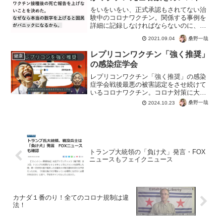
をいをいをい、正式承認もされてない治
験中のコロナワクチン。関係する事例を
詳細に記録しなければならないのに、死
亡者数をカンスト。理由は副反応を国民
桑野一哉
2021.09.04
が知ったらパニックになり接種しないか
ら？本当の理由はわかりませんが、本当
レプリコンワクチン「強く推奨」
健康
にとまってる。これって検...
の感染症学会
レプリコンワクチン「強く推奨」の感染
症学会戦後最悪の被害認定をさせ続けて
いるコロナワクチン。コロナ対策に大失
敗した日本だけで、人類初のレプリコン
桑野一哉
2024.10.23
ワクチンを接種。感染対策の役に立つこ
とがなかった、日本感染症学会などの医
療マフィア。むしろ高齢者...
トランプ大統領の「負け犬」発言・FOX
ニュースもフェイクニュース
カナダ１番のり！全てのコロナ規制は違
法！