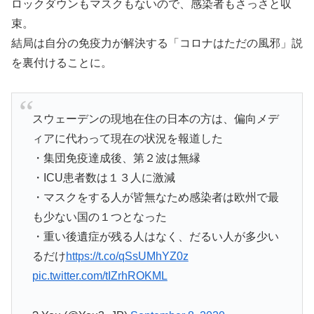
ロックダウンもマスクもないので、感染者もさっさと収
束。
結局は自分の免疫力が解決する「コロナはただの風邪」説
を裏付けることに。
スウェーデンの現地在住の日本の方は、偏向メデ
ィアに代わって現在の状況を報道した
・集団免疫達成後、第２波は無縁
・ICU患者数は１３人に激減
・マスクをする人が皆無なため感染者は欧州で最
も少ない国の１つとなった
・重い後遺症が残る人はなく、だるい人が多少い
るだけ
https://t.co/qSsUMhYZ0z
pic.twitter.com/tIZrhROKML