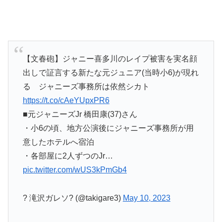
【文春砲】ジャニー喜多川のレイプ被害を実名顔
出しで証言する新たな元ジュニア(当時小6)が現れ
る ジャニーズ事務所は依然シカト
https://t.co/cAeYUpxPR6
■元ジャニーズJr 橋田康(37)さん
・小6の頃、地方公演後にジャニーズ事務所が用
意したホテルへ宿泊
・各部屋に2人ずつのJr…
pic.twitter.com/wUS3kPmGb4
? 滝沢ガレソ? (@takigare3)
May 10, 2023