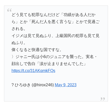
どう見ても犯罪なんだけど「功績がある人だか
ら」とか「死んだ人を悪く言うな」とかで見過ご
される。
イジメは見て見ぬふり、上級国民の犯罪も見て見
ぬふり。
偉くなると快適な国ですな。
〉ジャニー氏は小6のジュニアを襲った。実名・
顔出しで告白「涙が止まりませんでした」
https://t.co/31AKqmkFQs
? ひろゆき (@hirox246)
May 9, 2023