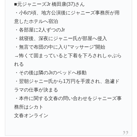
■元ジャニーズJr 橋田康(37)さん
・小6の頃、地方公演後にジャニーズ事務所が用
意したホテルへ宿泊
・各部屋に2人ずつのJr
・就寝後、深夜にジャニー氏が部屋へ侵入
・無言で布団の中に入り“マッサージ”開始
→怖くて固まっていると下着を下ろされしゃぶら
れる
・その後は隣のJrのベッドへ移動
・翌朝ジャニー氏から1万円を手渡され、急遽ド
ラマの仕事が決まる
・本件に関する文春の問い合わせをジャニーズ事
務所はシカト
文春オンライン