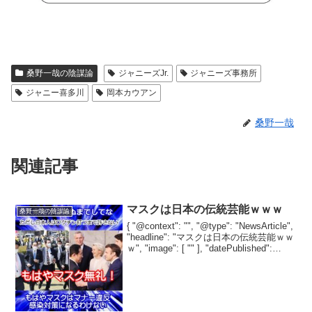
桑野一哉の陰謀論
ジャニーズJr.
ジャニーズ事務所
ジャニー喜多川
岡本カウアン
桑野一哉
関連記事
マスクは日本の伝統芸能ｗｗｗ
桑野一哉の陰謀論
{ "@context": "", "@type": "NewsArticle",
"headline": "マスクは日本の伝統芸能ｗｗ
ｗ", "image": [ "" ], "datePublished":
"2022-04-22", ...