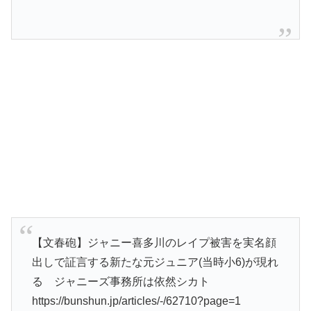
【文春砲】ジャニー喜多川のレイプ被害を実名顔
出しで証言する新たな元ジュニア(当時小6)が現れ
る ジャニーズ事務所は依然シカト
https://bunshun.jp/articles/-/62710?page=1