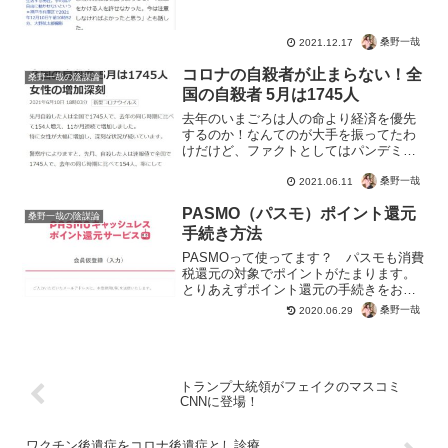
と。自らトラブルメーカー。無知が起こ
した正義感による代償としかいいようが
ないですね。ノーマスク民他人に攻撃す
桑野一哉
2021.12.17
るなんて聞いたことないです...
コロナの自殺者が止まらない！全
桑野一哉の陰謀論
国の自殺者 5月は1745人
去年のいまごろは人の命より経済を優先
するのか！なんてのが大手を振ってたわ
けだけど、ファクトとしてはパンデミッ
クなどはなく超過死亡も少ない。しかし
桑野一哉
健康な現役や若者が絶望する日本になっ
2021.06.11
てしまった・・・とりあえず経済的な問
PASMO（パスモ）ポイント還元
題ならば、生活保護を受け...
桑野一哉の陰謀論
手続き方法
PASMOって使ってます？ パスモも消費
税還元の対象でポイントがたまります。
とりあえずポイント還元の手続きをおこ
なっておきましょう。消費税の増税では
桑野一哉
2020.06.29
じまったのが、電子マネーでのポイント
還元。ポイント還元方法３か月ごとの期
間区切り※2019年...
トランプ大統領がフェイクのマスコミ
CNNに登場！
ワクチン後遺症をコロナ後遺症とし診療