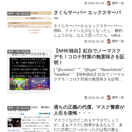
桑野一哉
2022.04.23
さくらサーバー エックスサーバ
桑野一哉の陰謀論
ー
さくらサーバーからエックスサーバーへ
移転。ドメインも少なくなったし、解約
しようかな。なんて思ってたら、sakura
のサブドメインで上位表示。上位ってこ
桑野一哉
2019.10.16
とじゃないんだけど、このご時世に商品
名で順位がつく。こりゃちゃんと作り込
【NHK独自】紅白でノーマスク
桑野一哉の陰謀論
んだら順位アップ。...
デモ！コロナ対策の無意味さを証
明！
{ "@context": "", "@type": "NewsArticle",
"headline": "【NHK独自】紅白でノーマス
クデモ！コロナ対策の無意味さを証明！",
"image": [ "" ], "datePublishe...
桑野一哉
2022.01.18
過ちの正義の代償。マスク警察が
桑野一哉の陰謀論
人生を後悔・・・
マスコミなのでこれもヤラセでしょう
が。まぁマスクに効果があるなんて、未
だに詐欺にひっかかったのは気の毒なこ