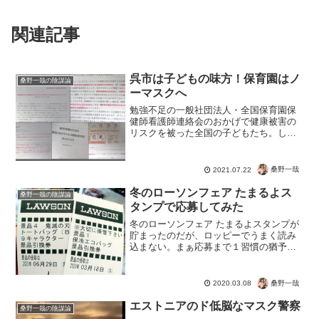
関連記事
呉市は子どもの味方！保育園はノ
桑野一哉の陰謀論
ーマスクへ
勉強不足の一般社団法人・全国保育園保
健師看護師連絡会のおかげで健康被害の
リスクを被った全国の子どもたち。しか
ししっかり事実と科学的根拠に基づい
て、悪をただした呉市は立派ですね。マ
スクで感染を防げるウイルスなど存在し
桑野一哉
2021.07.22
ません。マスクを着用しても...
冬のローソンフェア たまるよス
桑野一哉の陰謀論
タンプで応募してみた
冬のローソンフェア たまるよスタンプが
貯まったのだが、ロッピーでうまく読み
込まない。まぁ応募まで１習慣の猶予が
あるので、明日やればいいや。なんて思
ってたんですが、モバイルｄポイントカ
ードだけでは、問題がありました。物理
桑野一哉
2020.03.08
ｄポイントカードもゲッ...
エストニアのド低脳なマスク警察
桑野一哉の陰謀論