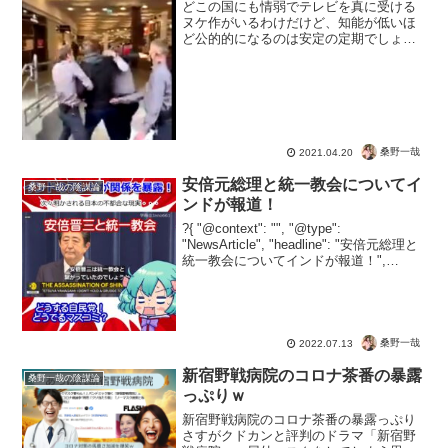
どこの国にも情弱でテレビを真に受ける
ヌケ作がいるわけだけど、知能が低いほ
ど公的的になるのは安定の定期でしょう
か・・・マスクが感染要望になるという
フェイクを信じた男の末路でしょう。仕
掛けた側は笑っているでしょうね。日本
も情報弱者が増えるとこの...
桑野一哉
2021.04.20
安倍元総理と統一教会についてイ
桑野一哉の陰謀論
ンドが報道！
?{ "@context": "", "@type":
"NewsArticle", "headline": "安倍元総理と
統一教会についてインドが報道！",
"image": [ "" ], "datePublished": "2022-...
桑野一哉
2022.07.13
新宿野戦病院のコロナ茶番の暴露
桑野一哉の陰謀論
っぷりｗ
新宿野戦病院のコロナ茶番の暴露っぷり
さすがクドカンと評判のドラマ「新宿野