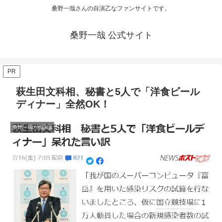
桑野一哉さんの自演乙なファンサイトです。
桑野一哉 公式サイト
PR
萩生田文科相、秘書と5人で「洋食ビール
ディナー」全然OK！
桑野一哉の陰謀論