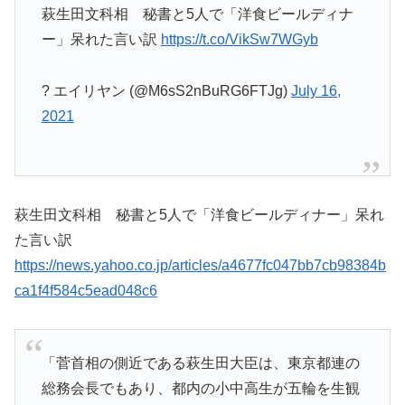
萩生田文科相 秘書と5人で「洋食ビールディナ
ー」呆れた言い訳
https://t.co/VikSw7WGyb
? エイリヤン (@M6sS2nBuRG6FTJg)
July 16,
2021
萩生田文科相 秘書と5人で「洋食ビールディナー」呆れ
た言い訳
https://news.yahoo.co.jp/articles/a4677fc047bb7cb98384b
ca1f4f584c5ead048c6
「菅首相の側近である萩生田大臣は、東京都連の
総務会長でもあり、都内の小中高生が五輪を生観