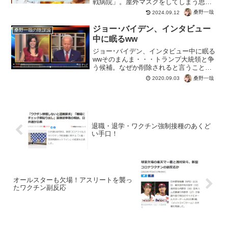
戦病院」。屋外マスクをしてしまう思考
力の低さを痛烈に批判。しっかし水ダウ
桑野一哉
2024.09.12
に続いて暴露ネタとは、マスコミどうた
んだろ？工作員はいいとしても、本気で
ジョー･バイデン、インタビュー
桑野一哉の陰謀論
騙されてた人が気の毒すぎ...
中に眠るww
ジョー･バイデン、インタビュー中に眠る
wwそのまんま・・・トランプ大統領と争
う候補。なぜか削除されると言うことは
深刻な問題なのかもしれませんね。ジョ
桑野一哉
2020.09.03
ーバイデン #Biden? 桑野一哉
(@kuwanokazuya) September 2...
退職・退学・ワクチン強制接種のあくど
い手口！
オールスターも欠場！アスリートを襲っ
たワクチン副反応