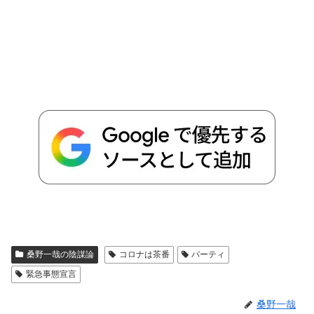
桑野一哉の陰謀論
コロナは茶番
パーティ
緊急事態宣言
桑野一哉