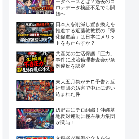
ータベースとは？過去のコ
ロナデータ検証不足でも開
始へ
日本人を削減し置き換えを
推進する近藤敦教授の「帰
化促進論」は日本にメリッ
トをもたらすか？
共産党の生活保護「圧力」
事件に政治倫理審査会が条
例違反を認定
東大五月祭がテロ予告と反
社集団の妨害で中止に追い
込まれた件
辺野古にテロ組織！沖縄基
地反対運動に極左暴力集団
が関与！
文科省が異例の介入を決