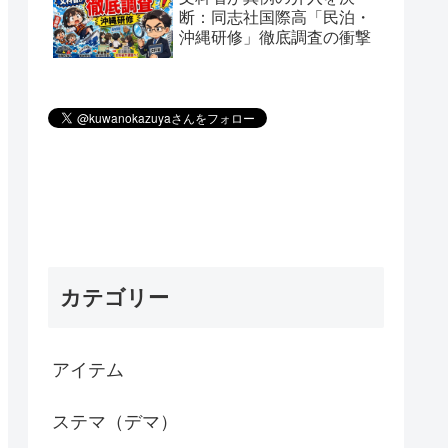
断：同志社国際高「民泊・
沖縄研修」徹底調査の衝撃
カテゴリー
アイテム
ステマ（デマ）