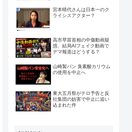
宮本晴代さんは日本一のク
ライシスアクター？
高市早苗首相の中傷動画疑
惑、結局AIフェイク動画で
デマ報道はどうする？
山崎製パン 臭素酸カリウム
の使用を中止へ
東大五月祭がテロ予告と反
社集団の妨害で中止に追い
込まれた件