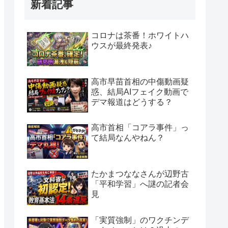
新着記事
コロナは茶番！ホワイトハ
ウスが最終発表♪
高市早苗首相の中傷動画疑
惑、結局AIフェイク動画で
デマ報道はどうする？
高市首相「コアラ事件」っ
て結局なんやねん？
たかまつななさんが辺野古
「平和学習」へ謎の記者会
見
「実質強制」のワクチンデ