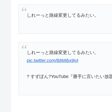
しれーっと路線変更してるみたい。
しれーっと路線変更してるみたい。
pic.twitter.com/B8Mibx9iyl
? すずぽん?YouTube『勝手に言いたい放題」 (