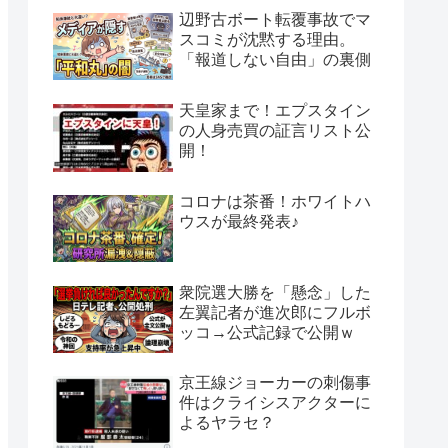
辺野古ボート転覆事故でマ
スコミが沈黙する理由。
「報道しない自由」の裏側
天皇家まで！エプスタイン
の人身売買の証言リスト公
開！
コロナは茶番！ホワイトハ
ウスが最終発表♪
衆院選大勝を「懸念」した
左翼記者が進次郎にフルボ
ッコ→公式記録で公開ｗ
京王線ジョーカーの刺傷事
件はクライシスアクターに
よるヤラセ？