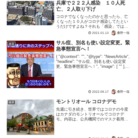
兵庫で２２２人感染 １０人死
健康
亡、２人取り下げ
コロナでなくなったのかと思ったら、亡
くなった１０人がコロナ感染してたとい
うだけですよね？それも「感染」ではな
くPCR検査で「陽性」だっただけ。です
桑野一哉
2021.01.13
よね？報道なのに詳細が書いてないので
憶測ですが。公表済みの感染者２人の取
サル痘、別名も使い設定変更。緊
健康
り下げも発表されている...
急事態宣言へ！
{ "@context": "", "@type": "NewsArticle",
"headline": "サル痘、別名も使い設定変
更。緊急事態宣言へ！", "image": [ "" ],
"datePublished": "2022-...
桑野一哉
2022.06.17
モントリオール コロナデモ
健康
先週に引き続き、世界ではコロナの今度
はカナダのモントリオールでコロナデ
モ。内容は、公共機関でのマスク着用義
務に反対。論点は個人の権利が焦点のよ
うですね。モントリオールでもアンチ新
コロ、マスク不要デモ行われました。