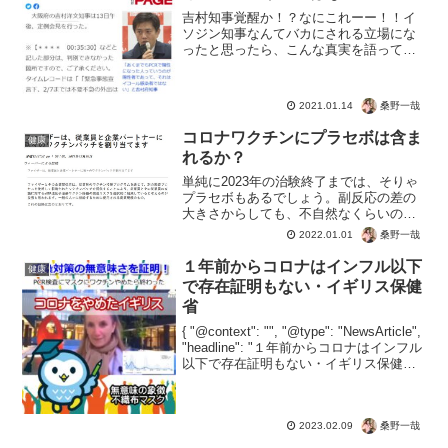
吉村知事覚醒か！？なにこれーー！！イ
ソジン知事なんてバカにされる立場にな
ったと思ったら、こんな真実を語ってく
れるなんて。PCR検査の「陽性」は「感
染」ではない。日本のCt値は世界の中で
も高く、偽陽性がある。なんでしょう、
桑野一哉
2021.01.14
急にコロナ脳が寛解し...
コロナワクチンにプラセボは含ま
健康
れるか？
単純に2023年の治験終了までは、そりゃ
プラセボもあるでしょう。副反応の差の
大きさからしても、不自然なくらいの突
然死や心筋炎が報告されていますから。
桑野一哉
2022.01.01
ただせっかく接種チャンス。そのまま何
もせずに帰すとも考えにくい。だっても
１年前からコロナはインフル以下
健康
う世界中の人がコロナ...
で存在証明もない・イギリス保健
省
{ "@context": "", "@type": "NewsArticle",
"headline": "１年前からコロナはインフル
以下で存在証明もない・イギリス保健省",
"image": [ "" ], "datePublished...
桑野一哉
2023.02.09