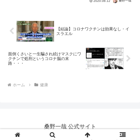
Anti-mask prot...
桑野一哉
2020.08.12
【結論】コロナワクチンは効果なし・イ
スラエル
面倒くさいと一生騙され続けマスクにワ
クチンで処刑というコロナ脳の末
路・・・
ホーム
健康
桑野一哉 公式サイト
Copyright © 2012-2026 桑野一哉 公式サイト All Rights Reserved.