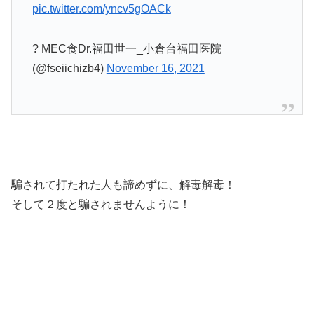
pic.twitter.com/yncv5gOACk
? MEC食Dr.福田世一_小倉台福田医院
(@fseiichizb4)
November 16, 2021
騙されて打たれた人も諦めずに、解毒解毒！
そして２度と騙されませんように！