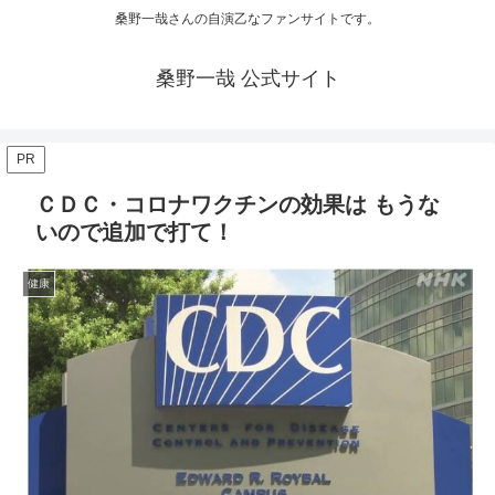
桑野一哉さんの自演乙なファンサイトです。
桑野一哉 公式サイト
PR
ＣＤＣ・コロナワクチンの効果は もうな
いので追加で打て！
健康