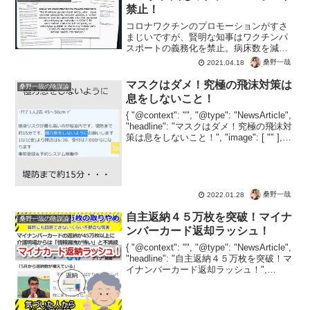
禁止！
コロナワクチンのプロモーションがすさ
まじいですが、賢明な知事はワクチンパ
スポートの義務化を禁止。病床数を減ら
して緊急事態を作り出してる日本の知事
桑野一哉
2021.04.18
とは大違い。テレビでワクチンパスポー
トの話がでたら、必ず思い出してくださ
マスクはダメ！究極の飛沫対策は
桑野一哉の陰謀論
い。これを伝えなければパ...
息をしないこと！
{ "@context": "", "@type": "NewsArticle",
"headline": "マスクはダメ！究極の飛沫対
策は息をしないこと！", "image": [ "" ],
"datePublished": "2022...
桑野一哉
2022.01.28
自主返納４５万枚を突破！マイナ
桑野一哉の陰謀論
ンバーカード返却ラッシュ！
{ "@context": "", "@type": "NewsArticle",
"headline": "自主返納４５万枚を突破！マ
イナンバーカード返却ラッシュ！",
"image": [ "" ], "datePublished": ...