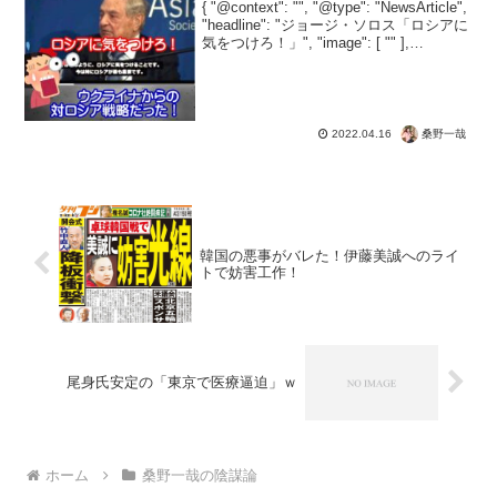
{ "@context": "", "@type": "NewsArticle",
"headline": "ジョージ・ソロス「ロシアに
気をつけろ！」", "image": [ "" ],
"datePublished": "2022-04...
桑野一哉
2022.04.16
韓国の悪事がバレた！伊藤美誠へのライ
トで妨害工作！
尾身氏安定の「東京で医療逼迫」ｗ
ホーム
桑野一哉の陰謀論