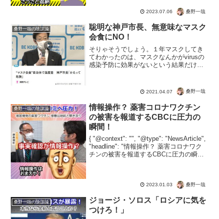
桑野一哉
2023.07.06
聡明な神戸市長、無意味なマスク
桑野一哉の陰謀論
会食にNO！
そりゃそうでしょう。１年マスクしてき
てわかったのは、マスクなんかがvirusの
感染予防に効果がないという結果だけだ
ものｗこの期に及んで科学的根拠も結果
も出せない感染症対策って、霊感商法や
投資詐欺と同じだよね。マスクしないと
桑野一哉
2021.04.07
不幸に合うぞ。マス...
情報操作？ 薬害コロナワクチン
桑野一哉の陰謀論
の被害を報道するCBCに圧力の
瞬間！
{ "@context": "", "@type": "NewsArticle",
"headline": "情報操作？ 薬害コロナワク
チンの被害を報道するCBCに圧力の瞬
間！", "image": [ "" ], "datePublish...
桑野一哉
2023.01.03
ジョージ・ソロス「ロシアに気を
桑野一哉の陰謀論
つけろ！」