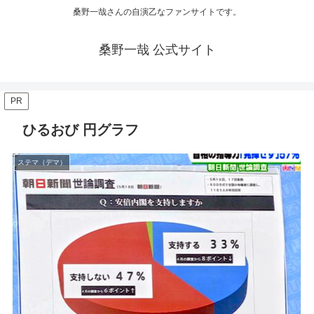
桑野一哉さんの自演乙なファンサイトです。
桑野一哉 公式サイト
PR
ひるおび 円グラフ
ステマ（デマ）