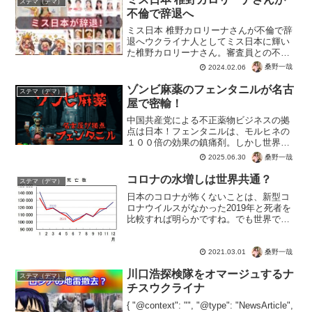
ステマ（デマ）
不倫で辞退へ
ミス日本 椎野カロリーナさんが不倫で辞
退へウクライナ人としてミス日本に輝い
た椎野カロリーナさん。審査員との不倫
発覚や国籍詐称の疑惑で辞退、ミス日本
桑野一哉
2024.02.06
は前代未聞の空位へ。突然の外国人のミ
ス日本に驚くも、帰化済みや差別だと軽
ゾンビ麻薬のフェンタニルが名古
ステマ（デマ）
率な判断をした人もいる...
屋で密輸！
中国共産党による不正薬物ビジネスの拠
点は日本！フェンタニルは、モルヒネの
１００倍の効果の鎮痛剤。しかし世界で
は過剰摂取で薬物被害が続出。世界で流
桑野一哉
2025.06.30
行の「ゾンビ麻薬」フェンタニルが韓国
でも流行に注意！のはずが、密輸の拠点
コロナの水増しは世界共通？
ステマ（デマ）
が名古屋だった事が発覚。...
日本のコロナが怖くないことは、新型コ
ロナウイルスがなかった2019年と死者を
比較すれば明らかですね。でも世界では
大勢の人が・・・ってアメリカなんかで
超過死亡の閾値をイジるというｗｗｗそ
れだけ新型コロナウイルスのパンデミッ
桑野一哉
2021.03.01
クがインチキで、陰謀...
川口浩探検隊をオマージュするナ
ステマ（デマ）
チスウクライナ
{ "@context": "", "@type": "NewsArticle",