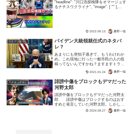
"headline": "川口浩探検隊をオマージュす
るナチスウクライナ", "image": [ "" ],
"datePublished": "2022-...
桑野一哉
2022.06.13
バイデン大統領就任式のネタバ
ステマ（デマ）
レ？
あまりにも突拍子過ぎて、もうわけわか
め。これ現地に行った一般市民の人の投
稿ってないんですかね？ますますトラン
プ大統領の仕掛けが気になりますね♪CG
桑野一哉
2021.01.24
スタジオとCG就任式らしく、凄いパロデ
ィに付き合わされているのが草すぎる^_^
誹謗中傷をブロックもデマだった
写真の位置に駐車...
ステマ（デマ）
河野太郎
誹謗中傷をブロックもデマだった河野太
郎 誹謗中傷はブロックするのはおす
すめと発言していた河野太郎。しかし現
実には誹謗中傷ではなかったことが発
桑野一哉
2024.08.27
覚。国民に対して堂々と虚偽発言をする
ことから、デマ太郎と言われるのでしょ
う。ワクチン、マイナンバー...