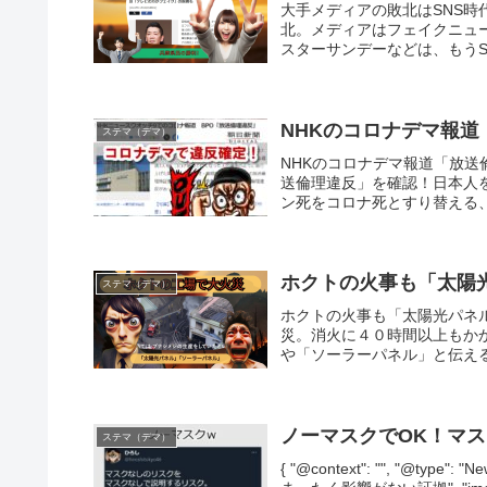
大手メディアの敗北はSNS
北。メディアはフェイクニュ
スターサンデーなどは、もうS
NHKのコロナデマ報
ステマ（デマ）
NHKのコロナデマ報道「放送
送倫理違反」を確認！日本人
ン死をコロナ死とすり替える、
ホクトの火事も「太陽
ステマ（デマ）
ホクトの火事も「太陽光パネ
災。消火に４０時間以上もかか
や「ソーラーパネル」と伝える
ノーマスクでOK！マ
ステマ（デマ）
{ "@context": "", "@typ