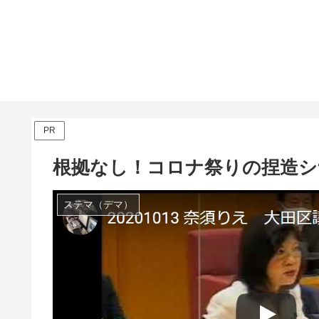
PR
根拠なし！コロナ祭りの捏造シ
ステマ（デマ）