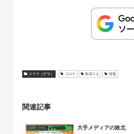
ステマ（デマ）
コロナ
奈須りえ
捏造
関連記事
大手メディアの敗北
ステマ（デマ）