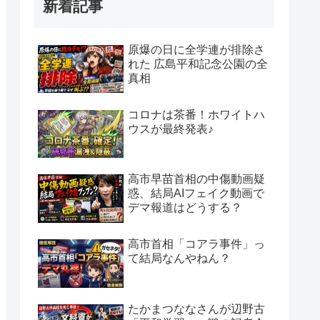
新着記事
原爆の日に全学連が排除さ
れた 広島平和記念公園の全
真相
コロナは茶番！ホワイトハ
ウスが最終発表♪
高市早苗首相の中傷動画疑
惑、結局AIフェイク動画で
デマ報道はどうする？
高市首相「コアラ事件」っ
て結局なんやねん？
たかまつななさんが辺野古