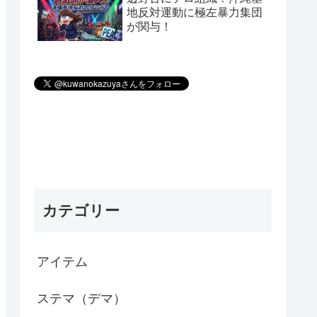
地反対運動に極左暴力集団
が関与！
カテゴリー
アイテム
ステマ（デマ）