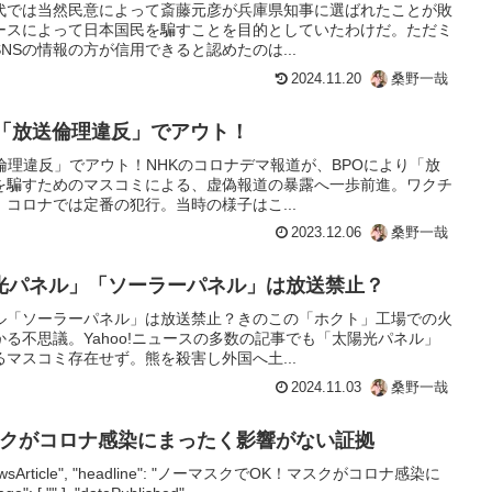
時代では当然民意によって斎藤元彦が兵庫県知事に選ばれたことが敗
ースによって日本国民を騙すことを目的としていたわけだ。ただミ
NSの情報の方が信用できると認めたのは...
2024.11.20
桑野一哉
道「放送倫理違反」でアウト！
倫理違反」でアウト！NHKのコロナデマ報道が、BPOにより「放
を騙すためのマスコミによる、虚偽報道の暴露へ一歩前進。ワクチ
コロナでは定番の犯行。当時の様子はこ...
2023.12.06
桑野一哉
光パネル」「ソーラーパネル」は放送禁止？
ル「ソーラーパネル」は放送禁止？きのこの「ホクト」工場での火
る不思議。Yahoo!ニュースの多数の記事でも「太陽光パネル」
マスコミ存在せず。熊を殺害し外国へ土...
2024.11.03
桑野一哉
スクがコロナ感染にまったく影響がない証拠
e": "NewsArticle", "headline": "ノーマスクでOK！マスクがコロナ感染に