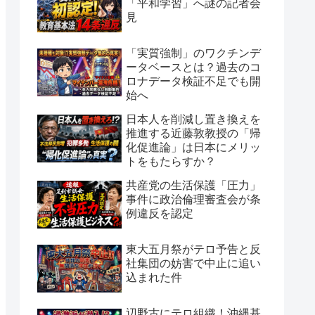
「平和学習」へ謎の記者会
見
「実質強制」のワクチンデ
ータベースとは？過去のコ
ロナデータ検証不足でも開
始へ
日本人を削減し置き換えを
推進する近藤敦教授の「帰
化促進論」は日本にメリッ
トをもたらすか？
共産党の生活保護「圧力」
事件に政治倫理審査会が条
例違反を認定
東大五月祭がテロ予告と反
社集団の妨害で中止に追い
込まれた件
辺野古にテロ組織！沖縄基