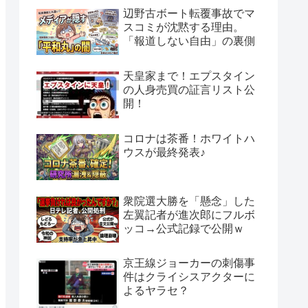
辺野古ボート転覆事故でマ
スコミが沈黙する理由。
「報道しない自由」の裏側
天皇家まで！エプスタイン
の人身売買の証言リスト公
開！
コロナは茶番！ホワイトハ
ウスが最終発表♪
衆院選大勝を「懸念」した
左翼記者が進次郎にフルボ
ッコ→公式記録で公開ｗ
京王線ジョーカーの刺傷事
件はクライシスアクターに
よるヤラセ？