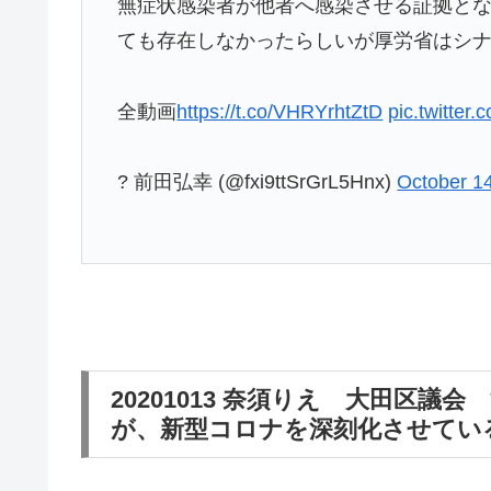
無症状感染者が他者へ感染させる証拠と
ても存在しなかったらしいが厚労省はシ
全動画
https://t.co/VHRYrhtZtD
pic.twitte
? 前田弘幸 (@fxi9ttSrGrL5Hnx)
October 1
20201013 奈須りえ 大田区
が、新型コロナを深刻化させてい