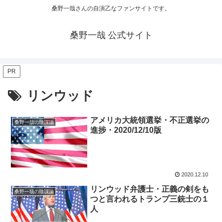
桑野一哉さんの自演乙なファンサイトです。
桑野一哉 公式サイト
PR
リンウッド
アメリカ大統領選挙・不正選挙の
桑野一哉の陰謀論
進捗・2020/12/10版
2020.12.10
リンウッド弁護士・正義の剣をも
桑野一哉の陰謀論
つと言われるトランプ三銃士の１
人