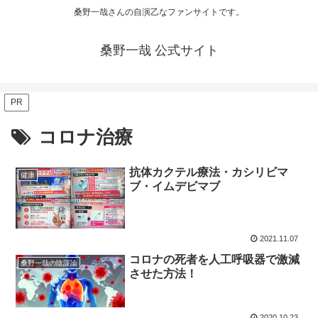
桑野一哉さんの自演乙なファンサイトです。
桑野一哉 公式サイト
PR
コロナ治療
抗体カクテル療法・カシリビマ
健康
ブ・イムデビマブ
2021.11.07
コロナの死者を人工呼吸器で激減
桑野一哉の陰謀論
させた方法！
2020.10.23