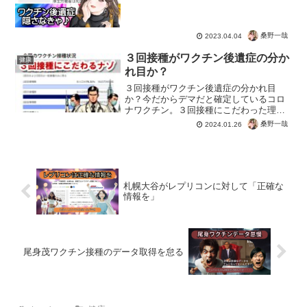
へ", "image": [ "" ], "datePublish...
桑野一哉
2023.04.04
３回接種がワクチン後遺症の分か
健康
れ目か？
３回接種がワクチン後遺症の分かれ目
か？今だからデマだと確定しているコロ
ナワクチン。３回接種にこだわった理由
は何だったんだろう。最初は２回１セッ
桑野一哉
2024.01.26
トで７割打ったら集団免疫。すぐさまワ
クチンの効果がなくブレイクスルー感
染。旅行割りなどで釣ってた時...
札幌大谷がレプリコンに対して「正確な
情報を」
尾身茂ワクチン接種のデータ取得を怠る