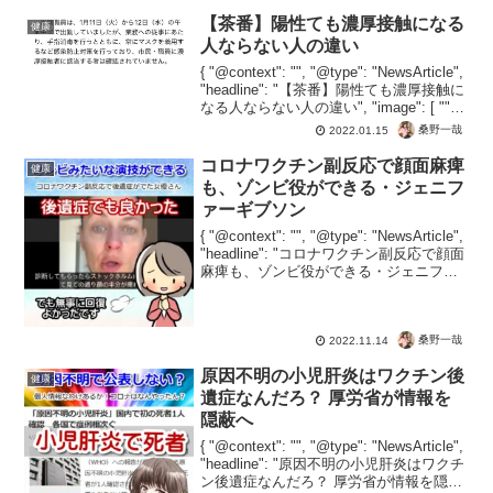
【茶番】陽性ても濃厚接触になる
健康
人ならない人の違い
{ "@context": "", "@type": "NewsArticle",
"headline": "【茶番】陽性ても濃厚接触に
なる人ならない人の違い", "image": [ "" ],
"datePublished": "202...
桑野一哉
2022.01.15
コロナワクチン副反応で顔面麻痺
健康
も、ゾンビ役ができる・ジェニフ
ァーギブソン
{ "@context": "", "@type": "NewsArticle",
"headline": "コロナワクチン副反応で顔面
麻痺も、ゾンビ役ができる・ジェニファ
ーギブソン", "image": [ "" ], "datePubl...
桑野一哉
2022.11.14
原因不明の小児肝炎はワクチン後
健康
遺症なんだろ？ 厚労省が情報を
隠蔽へ
{ "@context": "", "@type": "NewsArticle",
"headline": "原因不明の小児肝炎はワクチ
ン後遺症なんだろ？ 厚労省が情報を隠蔽