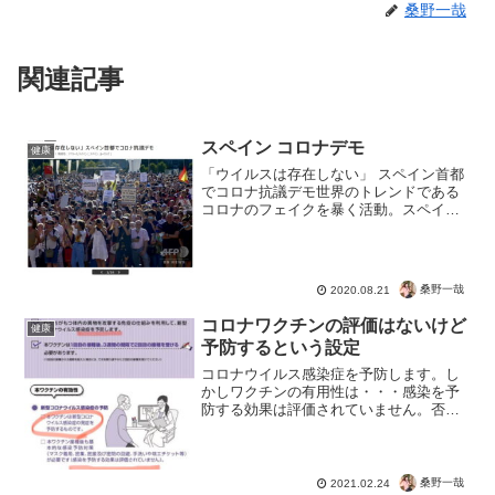
桑野一哉
関連記事
スペイン コロナデモ
健康
「ウイルスは存在しない」 スペイン首都
でコロナ抗議デモ世界のトレンドである
コロナのフェイクを暴く活動。スペイ
ン・マドリードで政府の新型コロナウイ
ルス対策に抗議するデモが発生。スペイ
ンでは法律により公共の場でのマスク着
用が義務付けられているが...
桑野一哉
2020.08.21
コロナワクチンの評価はないけど
健康
予防するという設定
コロナウイルス感染症を予防します。し
かしワクチンの有用性は・・・感染を予
防する効果は評価されていません。否定
されてないから効果があるはずだ！？ち
ょっと何言ってるかわからないｗｗｗ発
症を防ぐ効果もわからないのでしょう
が、これも効果がないと証明...
桑野一哉
2021.02.24