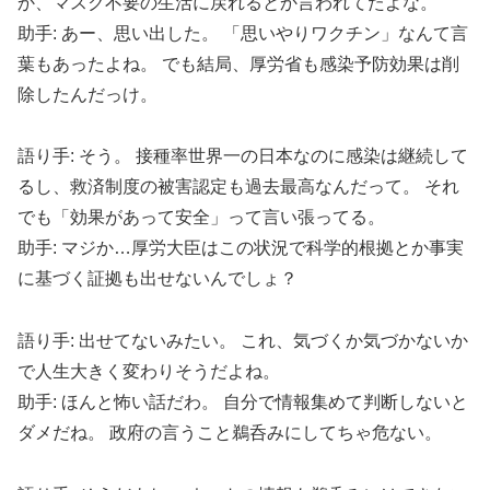
か、マスク不要の生活に戻れるとか言われてたよな。
助手: あー、思い出した。 「思いやりワクチン」なんて言
葉もあったよね。 でも結局、厚労省も感染予防効果は削
除したんだっけ。
語り手: そう。 接種率世界一の日本なのに感染は継続して
るし、救済制度の被害認定も過去最高なんだって。 それ
でも「効果があって安全」って言い張ってる。
助手: マジか…厚労大臣はこの状況で科学的根拠とか事実
に基づく証拠も出せないんでしょ？
語り手: 出せてないみたい。 これ、気づくか気づかないか
で人生大きく変わりそうだよね。
助手: ほんと怖い話だわ。 自分で情報集めて判断しないと
ダメだね。 政府の言うこと鵜呑みにしてちゃ危ない。