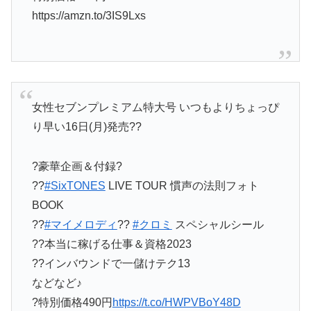
https://amzn.to/3IS9Lxs
女性セブンプレミアム特大号 いつもよりちょっぴ
り早い16日(月)発売??
?豪華企画＆付録?
??
#SixTONES
LIVE TOUR 慣声の法則フォト
BOOK
??
#マイメロディ
??
#クロミ
スペシャルシール
??本当に稼げる仕事＆資格2023
??インバウンドで一儲けテク13
などなど♪
?特別価格490円
https://t.co/HWPVBoY48D