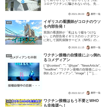
コロナワクチンに騙されないのも、先人
の犠牲によって獲得した知恵とも言えま
すね。なによりこの動画アカウントが凍
桑野一哉
2021.06.03
結されています。人口削減、人工ウイル
スがバレたいま、まだ気が...
イギリスの看護師がコロナのウソ
健康
を内部告発！
英国の看護師が「私はもう嘘をつけな
い」と内部告発イギリスのロックダウン
に対して国民保険サービス（NHS）の看
護師が内部告発。「残念ながら、私はも
う嘘をつくことができない」と語り、彼
桑野一哉
2020.11.15
女が病院の内部データを示すスクリーン
ワクチン接種の自慢後にぶっ倒れ
画像を撮影したと説明して...
健康
るコメディアン
{ "@context": "", "@type": "NewsArticle",
"headline": "ワクチン接種の自慢後にぶっ
倒れるコメディアン", "image": [ "" ],
"datePublished": "2022-...
桑野一哉
2022.02.17
ワクチン接種はもう不要とWHO
健康
も非推奨へ！