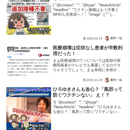
{ "@context": "", "@type": "NewsArticle",
"headline": "ワクチン接種はもう不要と
WHOも非推奨へ！", "image": [ "" ],
"datePublished": "2023-0...
桑野一哉
2023.04.15
医療崩壊は症状なし患者が半数利
健康
用だった！
まぁ医療崩壊のウソについては医師や医
療関係者がテレビでも暴露してるのでそ
りゃそうでしょう。まぁ単純に余裕があ
り、運営に問題があることが分かって納
得ですね。こんな状態で医療崩壊を煽る
桑野一哉
2021.01.19
人がいたら、もうかなり悪質といわざる
をえません。そのようなガ...
ひろゆきさんも改心？「風邪って
健康
防ぐワクチンない」 え！？
?{ "@context": "", "@type":
"NewsArticle", "headline": "ひろゆきさん
も改心？「風邪って防ぐワクチンない」
え！？", "image": [ "" ],
"datePublished":...