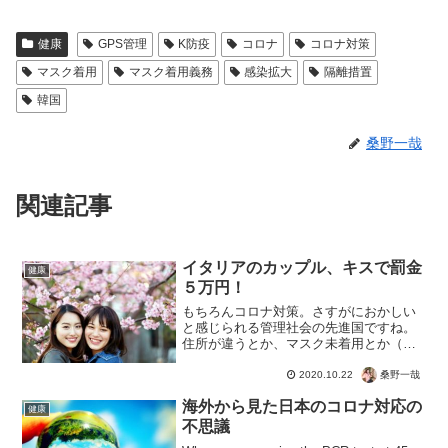
健康
GPS管理
K防疫
コロナ
コロナ対策
マスク着用
マスク着用義務
感染拡大
隔離措置
韓国
桑野一哉
関連記事
イタリアのカップル、キスで罰金
健康
５万円！
もちろんコロナ対策。さすがにおかしい
と感じられる管理社会の先進国ですね。
住所が違うとか、マスク未着用とか（キ
スするときは外すだろうと）。情熱の国
イタリアでは愛し合う婚約者カップルが
桑野一哉
2020.10.22
路上でキスをした警官はこれをすかさず
海外から見た日本のコロナ対応の
盗撮し、マスク未着用のコ...
健康
不思議