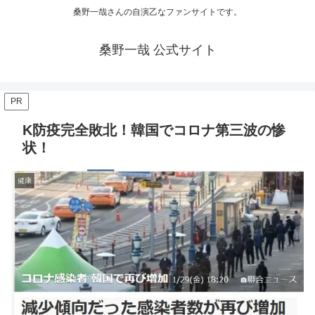
桑野一哉さんの自演乙なファンサイトです。
桑野一哉 公式サイト
PR
K防疫完全敗北！韓国でコロナ第三波の惨
状！
健康