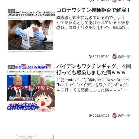
2022.04.11
コロナワクチン接種拒否で解雇！
健康
陰謀論が現実に起きているのでしょう
か？副反応としてあげられている不妊を
恐れ、コロナワクチンを拒否。職場のレ
ストランは接種は義務だとして、女性を
解雇。ウイルスの感染予防効果がないマ
スクを着用させる意味は、根拠のないこ
とにでも従うというトレーニ...
桑野一哉
2021.02.26
バイデンもワクチンギャグ、４回
健康
打っても感染しました病ｗｗｗ
{ "@context": "", "@type": "NewsArticle",
"headline": "バイデンもワクチンギャグ、
４回打っても感染しました病ｗｗｗ",
"image": [ "" ], "datePublished":...
桑野一哉
2022.07.28