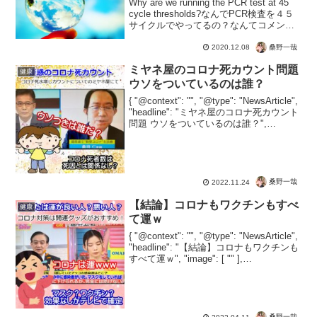
Why are we running the PCR test at 45
cycle thresholds?なんでPCR検査を４５
サイクルでやってるの？なんてコメント
がついている海外の投稿。PCR検査はCt
値でいくらでも「陽性」にできちゃ...
桑野一哉
2020.12.08
ミヤネ屋のコロナ死カウント問題
健康
ウソをついているのは誰？
{ "@context": "", "@type": "NewsArticle",
"headline": "ミヤネ屋のコロナ死カウント
問題 ウソをついているのは誰？",
"image": [ "" ], "datePublished": ...
桑野一哉
2022.11.24
【結論】コロナもワクチンもすべ
健康
て運ｗ
{ "@context": "", "@type": "NewsArticle",
"headline": "【結論】コロナもワクチンも
すべて運ｗ", "image": [ "" ],
"datePublished": "2022-04-1...
桑野一哉