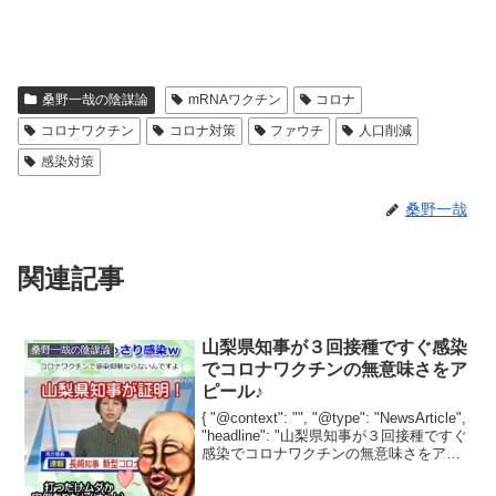
桑野一哉の陰謀論
mRNAワクチン
コロナ
コロナワクチン
コロナ対策
ファウチ
人口削減
感染対策
桑野一哉
関連記事
山梨県知事が３回接種ですぐ感染
桑野一哉の陰謀論
でコロナワクチンの無意味さをア
ピール♪
{ "@context": "", "@type": "NewsArticle",
"headline": "山梨県知事が３回接種ですぐ
感染でコロナワクチンの無意味さをアピ
ール♪", "image": [ "" ], "datePublis...