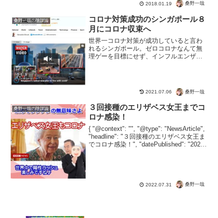
桑野一哉
2018.01.19
んでるようなのとかはわかる。そうじゃ
なく...
コロナ対策成功のシンガポール８
桑野一哉の陰謀論
月にコロナ収束へ
世界一コロナ対策が成功していると言わ
れるシンガポール。ゼロコロナなんて無
理ゲーを目標にせず、インフルエンザと
同様に扱うことでコロナ収束へ。「シン
ガポールは新型コロナをインフルエンザ
と同様に扱う新たな計画を発表。ゼロコ
ロナを目標にはせず、感染...
桑野一哉
2021.07.06
３回接種のエリザベス女王までコ
桑野一哉の陰謀論
ロナ感染！
{ "@context": "", "@type": "NewsArticle",
"headline": "３回接種のエリザベス女王ま
でコロナ感染！", "datePublished": "2022-
07-30", "dateModifi...
桑野一哉
2022.07.31