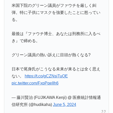
米国下院のグリーン議員がファウチを厳しく糾
弾。特に子供にマスクを強要したことに怒ってい
る。
最後は『ファウチ博士、あなたは刑務所に入るべ
き』で締める。
グリーン議員の熱い訴えに目頭が熱くなる?
日本で尾身氏がこうなる未来が来るとは全く思え
ない。
https://t.co/gCZNsiTuQE
pic.twitter.com/FxpPqeIIh6
— 藤川賢治 (FUJIKAWA Kenji) @ 医療統計情報通
信研究所 (@hudikaha)
June 5, 2024