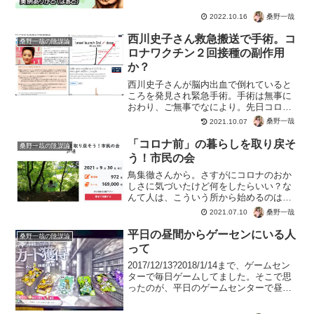
桑野一哉
2022.10.16
西川史子さん救急搬送で手術。コ
桑野一哉の陰謀論
ロナワクチン２回接種の副作用
か？
西川史子さんが脳内出血で倒れていると
ころを発見され緊急手術。手術は無事に
おわり、ご無事でなにより。先日コロナ
ワクチンの２回目接種の報告をしたばか
桑野一哉
2021.10.07
りなだけに、関係性は否定できそうにな
いですね。50才で普通に病院へ勤務予定
「コロナ前」の暮らしを取り戻そ
桑野一哉の陰謀論
と言うことは極めて健康...
う！市民の会
鳥集徹さんから。さすがにコロナのおか
しさに気づいたけど何をしたらいい？な
んて人は、こういう所から始めるのはい
かがでしょう。黙っていれば計画通りに
桑野一哉
2021.07.10
勧められるだけ。西村大臣の飲食店潰し
プランも、国民が興味をもたずNO！を言
平日の昼間からゲーセンにいる人
桑野一哉の陰謀論
わなければ実施されてい...
って
2017/12/13?2018/1/14まで、ゲームセン
ターで毎日ゲームしてました。そこで思
ったのが、平日のゲームセンターで昼間
からゲームしてる人ってなんなん？？？
いや、お年寄りがカラオケボックスで遊