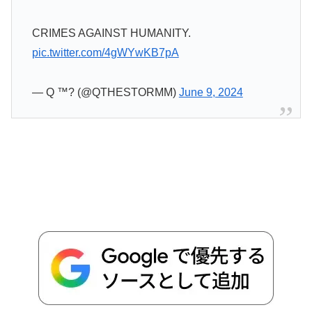
CRIMES AGAINST HUMANITY.
pic.twitter.com/4gWYwKB7pA
— Q ™? (@QTHESTORMM)
June 9, 2024