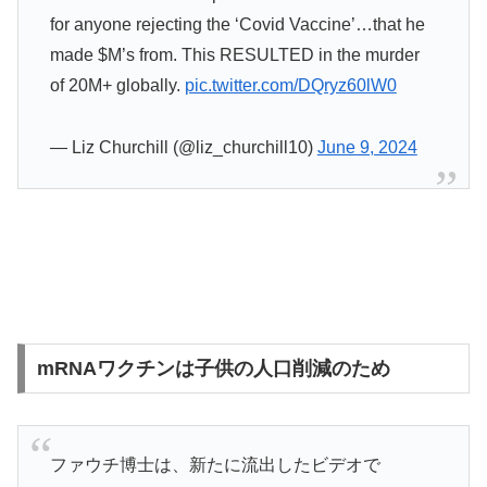
for anyone rejecting the ‘Covid Vaccine’…that he
made $M’s from. This RESULTED in the murder
of 20M+ globally.
pic.twitter.com/DQryz60lW0
— Liz Churchill (@liz_churchill10)
June 9, 2024
mRNAワクチンは子供の人口削減のため
ファウチ博士は、新たに流出したビデオで