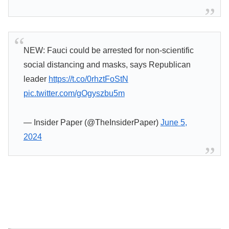
NEW: Fauci could be arrested for non-scientific
social distancing and masks, says Republican
leader
https://t.co/0rhztFoStN
pic.twitter.com/gOgyszbu5m
— Insider Paper (@TheInsiderPaper)
June 5,
2024