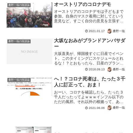
オーストリアのコロナデモ
桑野一哉の陰謀論
オーストリアのコロナデモは子どもまで
参加。自身のマスク着用に対してという
意見など、すごく自分の意見を主張する
という意識が育っていますね。根拠も実
例もなく、議論のすり替えで逃げてばか
桑野一哉
2021.01.17
りの日本とはえらい違いです。オースト
リアでは、独裁政権下に課...
大坂なおみがブランドアンバサダ
桑野一哉の陰謀論
ー
大坂直美が、帰国後すぐに日産でイベン
ト。このタイミングにスケジュールとれ
るな！？とおもったら、日産のブランド
アンバサダーになってたんだって。なる
桑野一哉
2018.09.13
ほど。スピードとかコネとかよりも、先
に選んでだと。全米オープンテニスで優
へ！？コロナ死者は、たった３千
桑野一哉の陰謀論
勝したら、そりゃ価値はあ...
人に訂正って、おま！
おーい、コロナを確認したら、たった３
千人だったってよｗｗｗインフル以下の
ただの風邪。それ以外の根拠って、あれ
ば教えて欲しーわ。つまり、茶番♪厚労省
桑野一哉
2021.06.06
に電話受話器PCR検査の感染と陽性は違
うのに感染者と公表するのは何で!?2020
の死因別の公表...