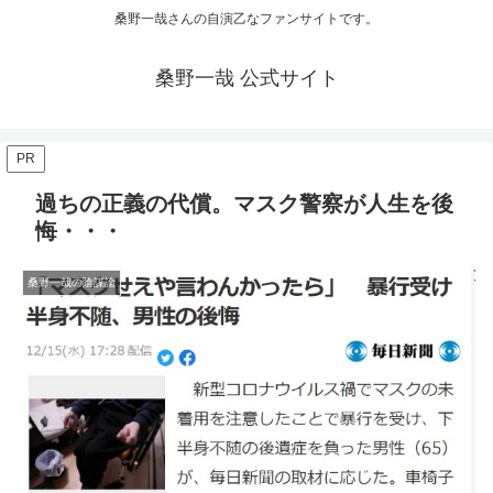
桑野一哉さんの自演乙なファンサイトです。
桑野一哉 公式サイト
PR
過ちの正義の代償。マスク警察が人生を後
悔・・・
桑野一哉の陰謀論