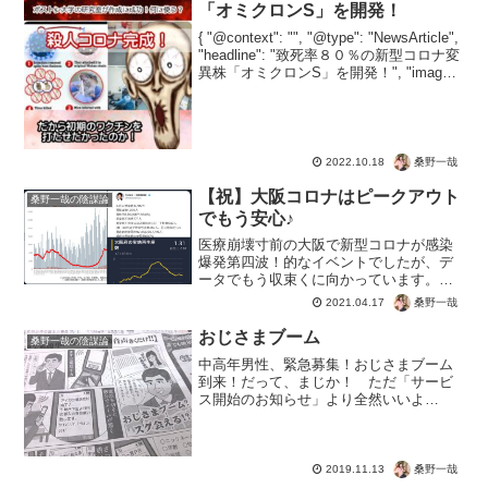
「オミクロンS」を開発！
{ "@context": "", "@type": "NewsArticle",
"headline": "致死率８０％の新型コロナ変
異株「オミクロンS」を開発！", "image":
[ "" ], "datePublished": "...
桑野一哉
2022.10.18
【祝】大阪コロナはピークアウト
桑野一哉の陰謀論
でもう安心♪
医療崩壊寸前の大阪で新型コロナが感染
爆発第四波！的なイベントでしたが、デ
ータでもう収束くに向かっています。こ
れ、吉村さんやワイドショーは絶対に言
桑野一哉
2021.04.17
えないよねｗでもこの状態からコロナ
だ、まん防だ！なんて茶番をどう繰り広
おじさまブーム
桑野一哉の陰謀論
げるか？というのは新喜劇の...
中高年男性、緊急募集！おじさまブーム
到来！だって、まじか！ ただ「サービ
ス開始のお知らせ」より全然いいよ
ね。 ばかばかしい。なんて思う人もい
るだろうけど、この広告が半年続いたら
効果があったってこと。 半年後がたの
しみである。
桑野一哉
2019.11.13