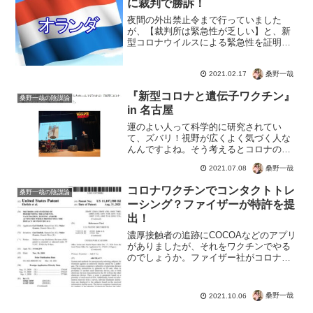
に裁判で勝訴！
夜間の外出禁止令まで行っていました
が、【裁判所は緊急性が乏しい】と、新
型コロナウイルスによる緊急性を証明で
きずに裁判で決着。というかコロナの怖
さを証明できる人はいるのでしょうか？
桑野一哉
2021.02.17
マスクの効果がないことを示したRCT研
究などフェイクコロナを見...
『新型コロナと遺伝子ワクチン』
桑野一哉の陰謀論
in 名古屋
運のよい人って科学的に研究されてい
て、ズバリ！視野が広くよく気づく人な
んんですよね。そう考えるとコロナの茶
番にツッコミを入れて爆笑している人た
桑野一哉
2021.07.08
ちって、運が良い人生を歩む人なんでし
ょう。そしてなにより、こんなご時世で
コロナワクチンでコンタクトトレ
桑野一哉の陰謀論
も爆笑するという。笑わせて...
ーシング？ファイザーが特許を提
出！
濃厚接触者の追跡にCOCOAなどのアプリ
がありましたが、それをワクチンでやる
のでしょうか。ファイザー社がコロナワ
クチンを打った人を遠隔操作するための
特許を提出とのこと。ブルートゥースに
酸化グラフェン・・・COCOAなどのアプ
桑野一哉
2021.10.06
リでは、ブルート...