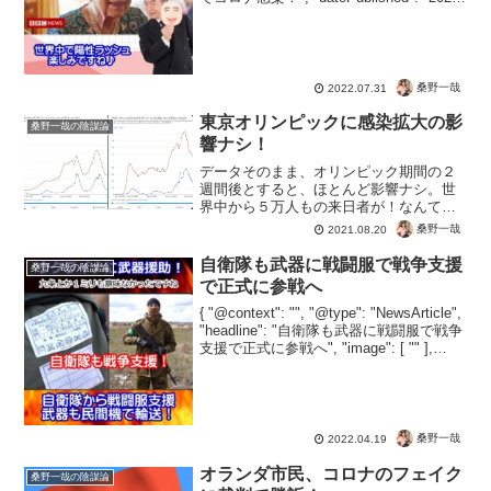
07-30", "dateModifi...
桑野一哉
2022.07.31
東京オリンピックに感染拡大の影
桑野一哉の陰謀論
響ナシ！
データそのまま、オリンピック期間の２
週間後とすると、ほとんど影響ナシ。世
界中から５万人もの来日者が！なんて割
りには、人流は感染には関係ないという
桑野一哉
2021.08.20
ことでしょうね。しかもこれ、世界トレ
ンドというオチｗ世界トレンドっての
自衛隊も武器に戦闘服で戦争支援
桑野一哉の陰謀論
は、今は日本でも感染者ガー...
で正式に参戦へ
{ "@context": "", "@type": "NewsArticle",
"headline": "自衛隊も武器に戦闘服で戦争
支援で正式に参戦へ", "image": [ "" ],
"datePublished": "2022-...
桑野一哉
2022.04.19
オランダ市民、コロナのフェイク
桑野一哉の陰謀論