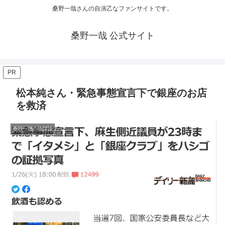
桑野一哉さんの自演乙なファンサイトです。
桑野一哉 公式サイト
PR
松本純さん・緊急事態宣言下で銀座のお店
を救済
桑野一哉の陰謀論