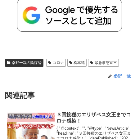
桑野一哉の陰謀論
コロナ
松本純
緊急事態宣言
桑野一哉
関連記事
３回接種のエリザベス女王までコ
桑野一哉の陰謀論
ロナ感染！
{ "@context": "", "@type": "NewsArticle",
"headline": "３回接種のエリザベス女王ま
でコロナ感染！", "datePublished": "2022-