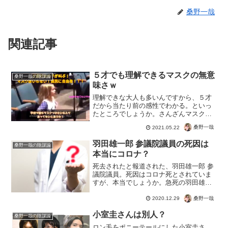
桑野一哉
関連記事
５才でも理解できるマスクの無意
桑野一哉の陰謀論
味さｗ
理解できな大人も多いんですから、５才
だから当たり前の感性でわかる。といっ
たところでしょうか。さんざんマスクの
無意味さは紹介していますが、こどもが
桑野一哉
2021.05.22
言うと意味合いが変わりますからね。も
ちろん、未だにマスクがウイルスを予防
羽田雄一郎 参議院議員の死因は
桑野一哉の陰謀論
したり感染症対策に効果が...
本当にコロナ？
死去されたと報道された、羽田雄一郎 参
議院議員。死因はコロナ死とされていま
すが、本当でしょうか。急死の羽田雄一
郎参院議員 死因は新型コロナ感染症
(2020年12月28日)?糖尿病だけでなく高脂
桑野一哉
2020.12.29
血症を患っていたそうです。でも直接死
小室圭さんは別人？
因は、なぜか...
桑野一哉の陰謀論
ロン毛をポニーテールにした小室圭さ