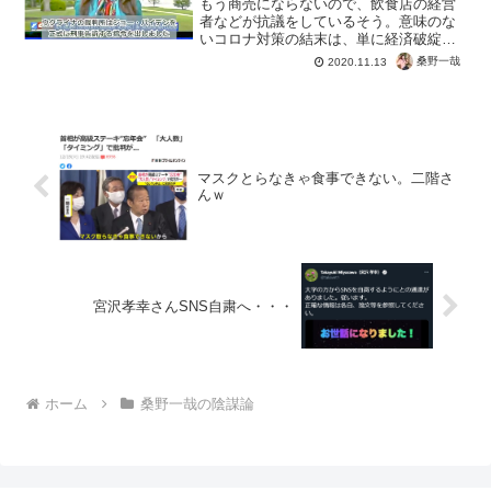
もう商売にならないので、飲食店の経営
者などが抗議をしているそう。意味のな
いコロナ対策の結末は、単に経済破綻。
コロナは怖い？本当に怖いのならばデモ
桑野一哉
2020.11.13
なんてしないでしょう。専門家の非科学
で結果の伴わないアドバイスが続く日本
は、他人事じゃないですね...
マスクとらなきゃ食事できない。二階さ
んｗ
宮沢孝幸さんSNS自粛へ・・・
ホーム
桑野一哉の陰謀論