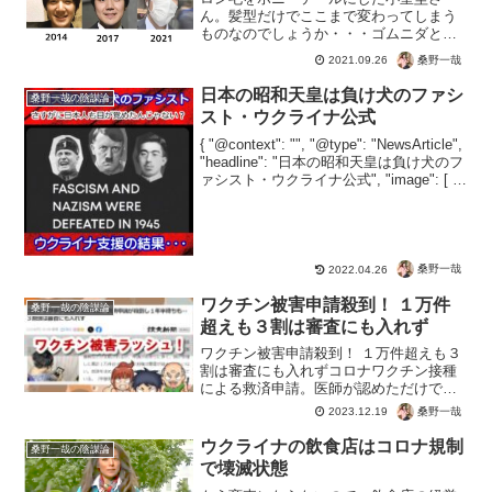
ん。髪型だけでここまで変わってしまう
ものなのでしょうか・・・ゴムニダとか
クローンとかじゃないの？そういう意味
桑野一哉
2021.09.26
ではもっと似てる人を用意できるだろう
から、本物？でもこれさ、この人が歩い
日本の昭和天皇は負け犬のファシ
桑野一哉の陰謀論
ていたも小室圭さんだと思う...
スト・ウクライナ公式
{ "@context": "", "@type": "NewsArticle",
"headline": "日本の昭和天皇は負け犬のフ
ァシスト・ウクライナ公式", "image": [ ""
], "datePublished": "20...
桑野一哉
2022.04.26
ワクチン被害申請殺到！ １万件
桑野一哉の陰謀論
超えも３割は審査にも入れず
ワクチン被害申請殺到！ １万件超えも３
割は審査にも入れずコロナワクチン接種
による救済申請。医師が認めただけでも
１万件という被害ラッシュ。やっと読売
桑野一哉
2023.12.19
さんくらいのマスコミも報道へ。さすが
に反ワクチンの事実を隠すのはもう無理
ウクライナの飲食店はコロナ規制
桑野一哉の陰謀論
でしょう。 ワクチン打...
で壊滅状態