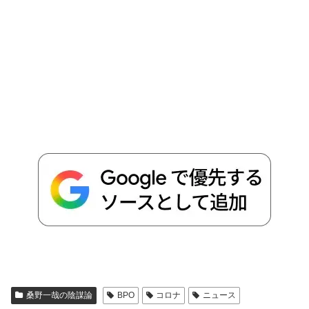
桑野一哉の陰謀論
BPO
コロナ
ニュース