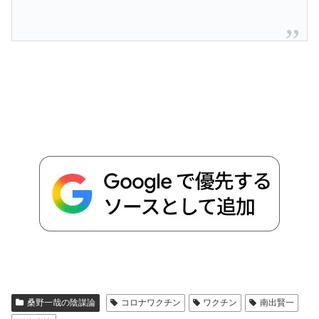
桑野一哉の陰謀論
コロナワクチン
ワクチン
南出賢一