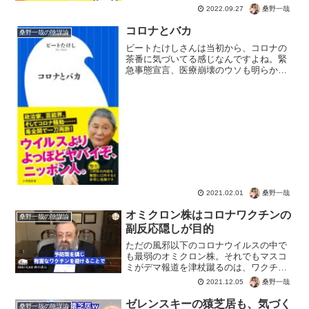
桑野一哉
2022.09.27
コロナとバカ
桑野一哉の陰謀論
ビートたけしさんは当初から、コロナの
茶番に気づいてる感じなんですよね。緊
急事態宣言、医療崩壊のウソも明らかに
なった今だからこそ、多くの人が気づく
きっかけになりそう。まだニュースに騙
されて続けるか、感性が働いて気がつく
か、理論的に考えて判断す...
桑野一哉
2021.02.01
オミクロン株はコロナワクチンの
桑野一哉の陰謀論
副反応隠しが目的
ただの風邪以下のコロナウイルスの中で
も最弱のオミクロン株。それでもマスコ
ミがデマ報道を津杖蹴るのは、ワクチン
後遺症の罪をなすりつけるためか。コロ
桑野一哉
2021.12.05
ナ後遺症がないと明らかになっています
からね。何もなければ、ワクチンの危険
ゼレンスキーの猿芝居も、気づく
桑野一哉の陰謀論