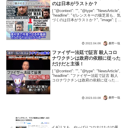
性に気がつく人が増えてし...
のは日本がラストか？
{ "@context": "", "@type": "NewsArticle",
"headline": "ゼレンスキーの猿芝居も、気
づくのは日本がラストか？", "image": [ ""
], "datePublished": "20...
桑野一哉
2022.04.06
ファイザー法廷で証言 殺人コロ
桑野一哉の陰謀論
ナワクチンは政府の依頼に従った
だけだと主張！
{ "@context": "", "@type": "NewsArticle",
"headline": "ファイザー法廷で証言 殺人
コロナワクチンは政府の依頼に従っただ
けだと主張！", "image": [ "" ], "datePub...
桑野一哉
2023.03.08
イギリスも、やっぱりコロナはただの風