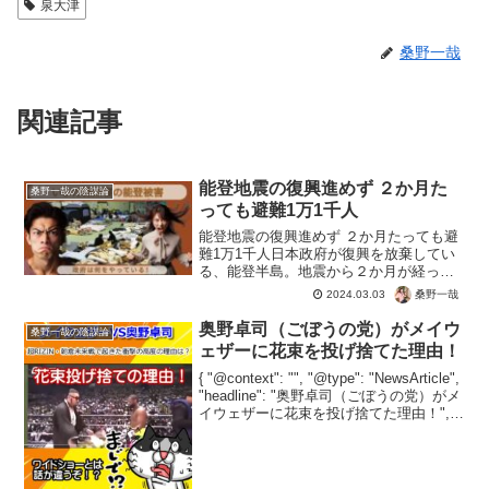
泉大津
桑野一哉
関連記事
能登地震の復興進めず ２か月た
桑野一哉の陰謀論
っても避難1万1千人
能登地震の復興進めず ２か月たっても避
難1万1千人日本政府が復興を放棄してい
る、能登半島。地震から２か月が経って
も避難所で雑魚寝の状態。今後は避難所
桑野一哉
2024.03.03
から出され、半壊の自宅んなどでへ戻さ
れことに。疎開させられた中学生に、寄
奥野卓司（ごぼうの党）がメイウ
桑野一哉の陰謀論
付で集まったお金の行...
ェザーに花束を投げ捨てた理由！
{ "@context": "", "@type": "NewsArticle",
"headline": "奥野卓司（ごぼうの党）がメ
イウェザーに花束を投げ捨てた理由！",
"image": [ "" ], "datePublished"...