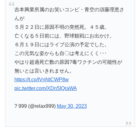
吉本興業所属のお笑いコンビ・青空の須藤理恵さ
んが
５月２２日に原因不明の突然死。４５歳。
亡くなる５日前には、野球観戦にお出かけ。
６月１９日にはライブ公演の予定でした。
この元気な姿からも自〇は考えにくく･･･
やはり超過死亡数の原因?毒ワクチンの可能性が
無いとは言いきれません。
https://t.co/IVnNtCWP8w
pic.twitter.com/XDn5IQraWA
? 999 (@relax999)
May 30, 2023