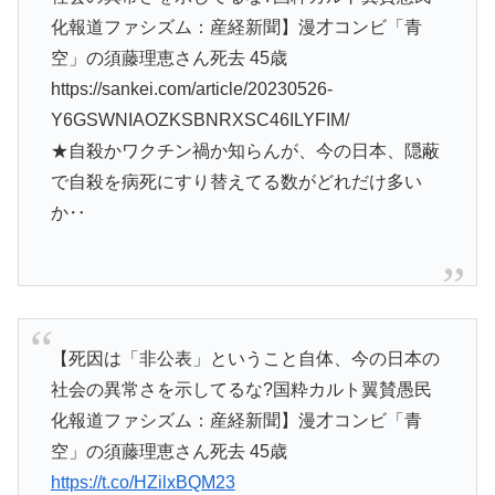
化報道ファシズム：産経新聞】漫才コンビ「青
空」の須藤理恵さん死去 45歳
https://sankei.com/article/20230526-
Y6GSWNIAOZKSBNRXSC46ILYFIM/
★自殺かワクチン禍か知らんが、今の日本、隠蔽
で自殺を病死にすり替えてる数がどれだけ多い
か‥
【死因は「非公表」ということ自体、今の日本の
社会の異常さを示してるな?国粋カルト翼賛愚民
化報道ファシズム：産経新聞】漫才コンビ「青
空」の須藤理恵さん死去 45歳
https://t.co/HZilxBQM23