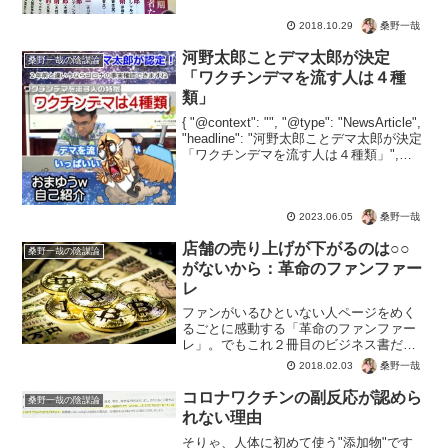
ムの栗山監督と同じ。 渋沢栄一の「論語
桑野一哉
2018.10.29
と算盤」?論語と算盤（上） （いつか読
んでみたかった日...
河野太郎ことデマ太郎が決定
桑野一哉の陰謀論
「ワクチンデマを流す人は４種
類」
{ "@context": "", "@type": "NewsArticle",
"headline": "河野太郎ことデマ太郎が決定
「ワクチンデマを流す人は４種類」",
"image": [ "" ], "datePublished"...
桑野一哉
2023.06.05
店舗の売り上げが下がるのは○○
桑野一哉の陰謀論
がないから：革命のファンファー
レ
ファンがいるひといない人ページをめく
るごとに感動する「革命のファンファー
レ」。でもこれ２冊目のビジネス書だと
いうのだから驚き。この中に、「人気」
桑野一哉
2018.02.03
と「認知」という話がでていて、文春砲
でのベッキーさんとゲスの極み乙女の川
コロナワクチンの副反応が認めら
桑野一哉の陰謀論
谷絵音さんの話がでてるん...
れない理由
そりゃ、人体に初めて使う"添加物"です