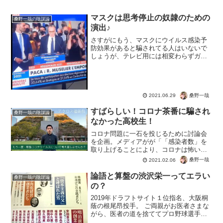
マスクは思考停止の奴隷のための
桑野一哉の陰謀論
演出♪
さすがにもう、マスクにウイルス感染予
防効果があると騙されてる人はいないで
しょうが、テレビ用には相変わらずガチ
ンコ並の演出。はい放送するのでマスク
お願いしま?す♪そしてテレビではみんな
がマスクをする必要があると騙されるわ
けですね。「おい、皆テ...
桑野一哉
2021.06.29
すばらしい！コロナ茶番に騙され
桑野一哉の陰謀論
なかった高校生！
コロナ問題に一石を投じるために討論会
を企画。メディアがが「「感染者数」を
取り上げることにより、コロナは怖いウ
イルスだと不安をかきたることにより問
桑野一哉
2021.02.06
題が加速している。なぜこの高校生は、
これだけ大衆が球されるように仕組まれ
論語と算盤の渋沢栄一ってエラい
桑野一哉の陰謀論
たプログラムなのに、本質...
の？
2019年ドラフトサイト１位指名、大阪桐
蔭の根尾昂投手。 ご両親がお医者さまな
がら、医者の道を捨ててプロ野球選手
へ。彼の愛読書として挙げたのが、日ハ