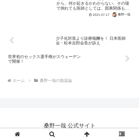
から、何が起きるかわからない。その場
で倒れても医師としては、因果関係も分
かりようがないのですね。結果的に血栓
桑野一哉
2021.07.17
に関する有害事象が多かったとしても、
コロナワクチンの成分によって引き起こ
されたと証明する必要が...
少子化対策より診療報酬を！ 日本医師
会・松本吉郎会長が訴え
世界初のセックス選手権がスウェーデン
で開催！
ホーム
桑野一哉の陰謀論
桑野一哉 公式サイト
Copyright © 2012-2026 桑野一哉 公式サイト All Rights Reserved.