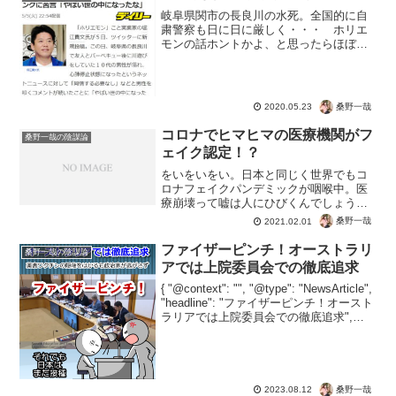
岐阜県関市の長良川の水死。全国的に自
粛警察も日に日に厳しく・・・ ホリエ
モンの話ホントかよ、と思ったらほぼほ
ぼほんと。自粛（という自由な状態）で
も従わないんだから死んでも自業自得理
論。 この期間は何をすべき期間だっ
たのかな？ 愛知県と岐阜...
桑野一哉
2020.05.23
コロナでヒマヒマの医療機関がフ
桑野一哉の陰謀論
ェイク認定！？
をいをいをい。日本と同じく世界でもコ
ロナフェイクパンデミックが咽喉中。医
療崩壊って嘘は人にひびくんでしょう
ね。ガラガラの病院、ロンドンイギリス
桑野一哉
2021.02.01
でガラガラ病院映像があまりにも投稿さ
れるものだからついにBBCがファクトチ
ファイザーピンチ！オーストラリ
桑野一哉の陰謀論
ェック記事とビデオを出し...
アでは上院委員会での徹底追求
{ "@context": "", "@type": "NewsArticle",
"headline": "ファイザーピンチ！オースト
ラリアでは上院委員会での徹底追求",
"image": [ "" ], "datePublished":...
桑野一哉
2023.08.12