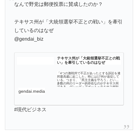
なんで野党は郵便投票に賛成したのか？
テキサス州が「大統領選挙不正との戦い」を牽引
しているのはなぜ
@gendai_biz
テキサス州が「大統領選挙不正との戦
い」を牽引しているのはなぜ
「4つの激戦州で不正があったとする訴訟を連
邦最高裁に起こした」時には17州が追従して
いる。つまり、「民主主義を守ろう」という
多数の州のリーダー的存在なのがテキサス州
である。グレッグ・アボット＝テキサス州知
事はまた2月7日、フェイスブックやツ...
gendai.media
#現代ビジネス