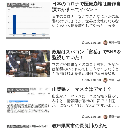
日本のコロナで医療崩壊は自作自
桑野一哉の陰謀論
演のかまってイベント
日本のコロナ、なんでこんなにただの風
邪なのでしょうか。世界と比較にならな
いくらい入院を増やしてやっと、医療崩
壊が怒るぞ詐欺を発動とは。医療現場は
逼迫していて・・・なんてのはウソじゃ
ないだろうけど、なぜそういう状況を作
桑野一哉
2021.01.15
っているのか。陽性者イコ...
政府はスパコン「富岳」でSNSを
桑野一哉の陰謀論
監視していた！
マスクや自粛などのコロナ対策、あなた
は納得のいくものでしょうか？少なくと
も政府は税金を使いSNSで国民を監視。
生の声から禁止事項を決めていたようで
桑野一哉
2021.01.28
す。飛沫のシミュレーション程度しかで
きない富岳。存在する意味はあるのでし
山梨県ノーマスクはデマ！？
桑野一哉の陰謀論
ょうか？しっかし、国会...
山梨がノーマスクに！？と情報を掘って
みると、情報開示請求の回答で「不開
示」になっただけ。なんだデマかよ。と
いうと、それもちょっと違うのですね。
山梨県はノーマスクだとツイートしてい
桑野一哉
2021.06.15
る人がいます。暑いから、マスクしたく
ないから喜んでる人多いです...
岐阜県関市の長良川の水死
桑野一哉の陰謀論