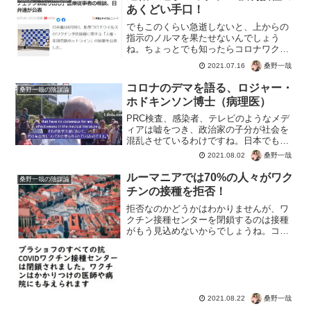
あくどい手口！
でもこのくらい急逝しないと、上からの
指示のノルマを果たせないんでしょう
ね。ちょっとでも知ったらコロナワクチ
ンを接種するなんて、気が狂ったと思わ
桑野一哉
2021.07.16
れるような判断。あとで副反応を後悔し
ても誰も相手しないし、人生はやり直せ
コロナのデマを語る、ロジャー・
桑野一哉の陰謀論
ないのに。まぁ私ならその場...
ホドキンソン博士（病理医）
PRC検査、感染者、テレビのようなメデ
ィアは嘘をつき、政治家の子分が社会を
混乱させているわけですね。日本でも自
作自演の医療ひっ迫による緊急事態宣
桑野一哉
2021.08.02
言、根拠のない飲食店や若者への制限な
どウソばかり。世界一の病床数、インフ
ルーマニアでは70%の人々がワク
桑野一哉の陰謀論
ルの時には１週間で２００...
チンの接種を拒否！
拒否なのかどうかはわかりませんが、ワ
クチン接種センターを閉鎖するのは接種
がもう見込めないからでしょうね。コロ
ナワクチンの正体を知る国民が多いの
か、２回接種者が25.9%。４人に１人く
らいで終了。でも浅はかに考えると、そ
んな接種率だから感染が...
桑野一哉
2021.08.22