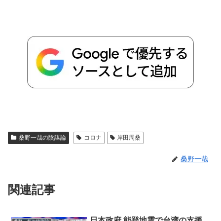
桑野一哉の陰謀論
コロナ
岸田周桑
桑野一哉
関連記事
日本政府 能登地震で台湾の支援