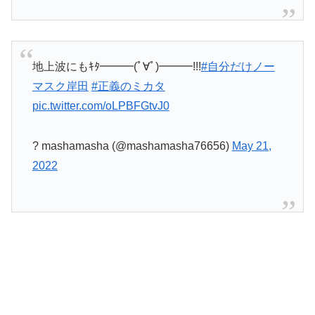
地上波にもｷﾀ━━━(ﾟ∀ﾟ)━━━!!!
#自分だけノー
マスク岸田
#正義のミカタ
pic.twitter.com/oLPBFGtvJ0
? mashamasha (@mashamasha76656)
May 21,
2022