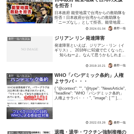
桑野一哉の陰謀論
を拒否！
日本政府 能登地震で台湾からの救助隊を
拒否！日本政府が台湾からの救助隊を
「ニーズなし」として拒否。能登地震く
らいの被害では、別に何もする必要なし
桑野一哉
2024.01.04
と判断。情報提供も食糧支援も行わず、
できることは増税くらいか。頼みは自衛
ジリアン リン 発達障害
桑野一哉の陰謀論
隊に民間企業だけか・・・...
発達障害といえば、ジリアン・リン（イ
ギリス）。 2018年に92歳で亡くなった。
知らねーよ。なんて思うかもしれませ
ん。 でも、ミュージカル 「キャッツ」や
「オペラ座の怪人」の振り付け師です。
桑野一哉
2019.10.21
そんな世界的な振り付け師は、発達障
害だ...
WHO「パンデミック条約」人権
桑野一哉の陰謀論
よサラバ・・・
{ "@context": "", "@type": "NewsArticle",
"headline": "WHO「パンデミック条約」
人権よサラバ・・・", "image": [ "" ],
"datePublished": "2022-...
桑野一哉
2022.03.26
退職・退学・ワクチン強制接種の
桑野一哉の陰謀論