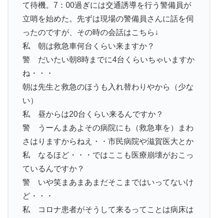
て待機。7：00過ぎには交通誘導を行う警備員が
立哨を始めた。先ずは現場の警備員さんに話を伺
ったのですが、その時の会話はこちら↓
私 朝は救急車何台くらい来ますか？
警 だいたい朝8時までに4台くらいちゃいますか
ね・・・
朝は先生と救急のほうも入れ替わりやから（少な
い）
私 昼からは20台くらい来るんですか？
警 うーんまあよその病院にも（救急車を）まわ
さはりますからねえ・・市民病院や滋賀医大とか
私 なるほど・・・ではここも医療崩壊がおこっ
ているんですか？
警 いや笑まあまあまだそこまではいってないけ
ど・・・
私 コロナ患者がそうして来るってことは病床は