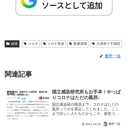
健康
コロナ
コロナ患者
医療崩壊
大津赤十字病院
桑野一哉
関連記事
国立感染研究所もお手本！やっぱ
健康
りコロナはただの風邪♪
国立感染研の職員まで、コロナはただの
風邪ってのを実証してくれました。ここ
まで詳しい人たちだからこそ、新型コロ
ナウイルスが怖くないってしってますよ
ね♪まぁ情報を持っている人たちだから、
桑野一哉
2021.04.09
ワイドショーや国や自治体の要請も茶番