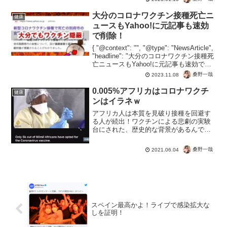
大分のコロナワクチン接種死亡ニ
健康
ュースもYahoo!に元記事も速効
で削除！
{ "@context": "", "@type": "NewsArticle",
"headline": "大分のコロナワクチン接種死
亡ニュースもYahoo!に元記事も速効で削
除！", "image": [ "" ], "datePubl...
桑野一哉
2023.11.08
0.005%アフリカはコロナワクチ
健康
ンはイラネｗ
アフリカ人は本質を見破り接種を回避す
る人が続出！ワクチンによる悲劇の実験
台にされた、歴史的な背景があるんでし
ょうね。でも過去の犠牲者のおかげで、
今の人が生きられる。先人達としても、
桑野一哉
2021.06.04
自分の命が未来の民族を守ったとなれば
無駄な死ではなかった。接...
スペイン最高かよ！ライブで感染拡大な
しを証明！