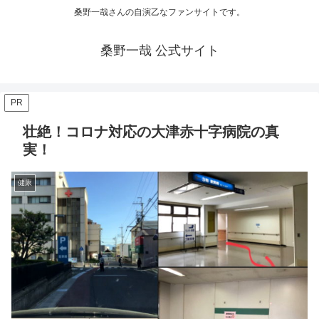
桑野一哉さんの自演乙なファンサイトです。
桑野一哉 公式サイト
PR
壮絶！コロナ対応の大津赤十字病院の真
実！
健康