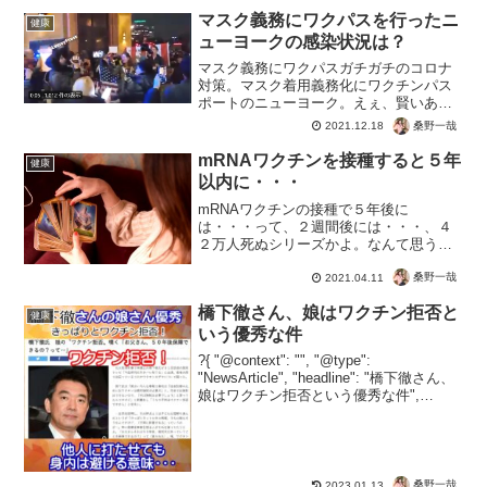
でウソだってわかってる...
マスク義務にワクパスを行ったニ
健康
ューヨークの感染状況は？
マスク義務にワクパスガチガチのコロナ
対策。マスク着用義務化にワクチンパス
ポートのニューヨーク。えぇ、賢いあな
たの予想通り、感染者数は過去最多ｗ安
桑野一哉
2021.12.18
定の無意味ぶりをまた露呈してくれまし
た。もっとも感染者が増えてもただの風
mRNAワクチンを接種すると５年
健康
邪なので、オミクロンや今...
以内に・・・
mRNAワクチンの接種で５年後に
は・・・って、２週間後には・・・、４
２万人死ぬシリーズかよ。なんて思うけ
ど、根拠があるだけに気になる。本当か
よ？とも思いつつ、世界で健康な人がど
桑野一哉
2021.04.11
んどん犠牲になっていることを考えると
橋下徹さん、娘はワクチン拒否と
あり得るかも。なんて思っちゃ...
健康
いう優秀な件
?{ "@context": "", "@type":
"NewsArticle", "headline": "橋下徹さん、
娘はワクチン拒否という優秀な件",
"image": [ "" ], "datePublished": "2022-...
桑野一哉
2023.01.13