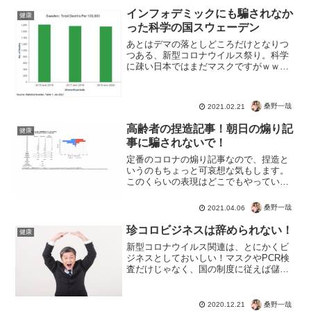
インフォデミックにも騙されなか
健康
った科学の国スウェーデン
あとはデマの落としどころだけとなりつ
つある、新型コロナウイルス祭り。科学
に疎い日本ではまだマスクですがｗｗｗ
ノーマスクノーロックダウンで、コロナ
対策に成功するもネガキャンされてたス
ウェーデン。数字に基づく科学の強さ
桑野一哉
2021.02.21
よ・・・日本のテレビじゃ永...
高齢者の捏造記事！朝日の煽り記
健康
事に騙されないで！
定番のコロナの煽り記事なので、捏造と
いうのもちょっと可哀想な気もします。
このくらいの表現はどこでもやってい
て、テレビに騙されるバカが悪いので。
PCR検査は感染の診断に使えない。っ
桑野一哉
2021.04.06
て、2021年にもなってこんな前提を知ら
ない情弱の極みなら、も...
珍コロビジネスは辞められない！
健康
新型コロナウイルス関連は、とにかくビ
ジネスとしておいしい！マスクやPCR検
査だけじゃなく、国の制度に従えば儲か
るというイベント。医療崩壊とか本気で
騙されてる人には申し訳ない。空床確
保、1日当たりICUで30万円超、HCUで21
桑野一哉
2020.12.21