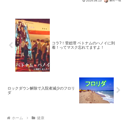
桑野一哉
2024.08.13
秒。おみごと銀メダル。コロナは詐欺だ
ったということを、オリンピックでも証
明。日本でも公衆衛...
コラ?！菅総理 ベトナムのハノイに到
着！ってマスク忘れてますよ！
ロックダウン解除で入院者減少のフロリ
ダ
ホーム
健康