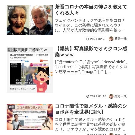
万円超、その他...
茶番コロナの本当の怖さを教えて
健康
くれる人々
フェイクパンデミックである新型コロナ
ウイルス。この茶番に騙されてるウチ
に、人間が人が致命的な悪影響を被って
いるんですね。質の高い情報源から情報
桑野一哉
2021.02.23
を入手し、意味を理解。現実に即した専
門家の意見を参考にし、結果に繋がる理
【爆笑】写真撮影でオミクロン感
論的な判断をくだす。これを...
健康
染ｗｗｗ
{ "@context": "", "@type": "NewsArticle",
"headline": "【爆笑】写真撮影でオミクロ
ン感染ｗｗｗ", "image": [ "" ],
"datePublished": "2022-01-...
桑野一哉
2022.01.18
コロナ陽性で銀メダル・感染のシ
健康
ョボさを全世界に証明
コロナ陽性で銀メダル・感染のショボさ
を全世界に証明世界では茶番の総括が始
まり、ファウチがデマを認めたコロナ茶
番。なんとコロナ感染で200mを19.70