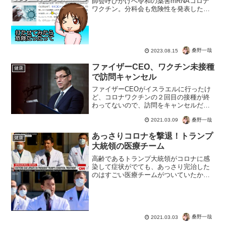
師会呼びかけへ令和の薬害mRNAコロナ
ワクチン。分科会も危険性を発表したと
ころですが、日本医師会も慎重接種を呼
びかけ。対象者は、接種後に痛みや発熱
などの副反応が出た人たち。毒物に対す
る免疫反応ですからね。...
桑野一哉
2023.08.15
ファイザーCEO、ワクチン未接種
健康
で訪問キャンセル
ファイザーCEOがイスラエルに行ったけ
ど、コロナワクチンの２回目の接種が終
わってないので、訪問をキャンセルだっ
て。ただ２回目となっているので１回は
桑野一哉
2021.03.09
接種した？こんな大事な訪問なんだか
ら、接種すればいいのに。世界中でワク
あっさりコロナを撃退！トランプ
チンの奪い合いだ！なんて...
健康
大統領の医療チーム
高齢であるトランプ大統領がコロナに感
染して症状がでても、あっさり完治した
のはすごい医療チームがついていたから
なんですね。内容的にも日本のニュース
常連の医師達とはレベルが違うんです
ね。トランプ大統領の主治医のDr.Conley
は、オステオパシ...
桑野一哉
2021.03.03