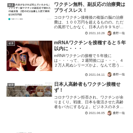
ワクチン無料、副反応の治療費は
健康
プライスレス！
コロナワクチン接種後の複版の脳の治療
費は、１００万円を超えるものの。ただ
の風邪でしかなく、日本人の９９％がか
かったこともないウイルス的なもの。そ
桑野一哉
2021.10.26
の予防に未知のワクチン接種で、お金で
は取り返しのつかないことが・・・「緊
mRNAワクチンを接種すると５年
健康
急外来がなければ死んでい...
以内に・・・
mRNAワクチンの接種で５年後に
は・・・って、２週間後には・・・、４
２万人死ぬシリーズかよ。なんて思うけ
ど、根拠があるだけに気になる。本当か
よ？とも思いつつ、世界で健康な人がど
桑野一哉
2021.04.11
んどん犠牲になっていることを考えると
日本人高齢者もワクチン接種せ
あり得るかも。なんて思っちゃ...
健康
ず！
コロナワクチン拒否され、ワクチンが余
りまくり。戦後、日本を復活させた高齢
者をバカにするなよ。ビジネスのネタに
されるほどボケちゃいねーよ。または、
桑野一哉
2021.06.05
死んで欲しくない家族や知り合いが、コ
ロナの茶番をしっかりと根気強く伝えた
からでしょう。自分でも気...